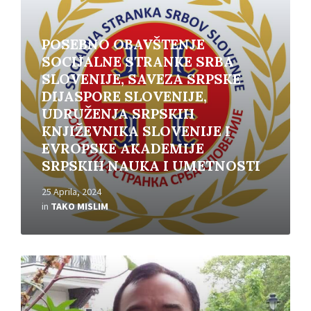
POSEBNO OBAVŠTENJE
SOCIJALNE STRANKE SRBA
SLOVENIJE, SAVEZA SRPSKE
DIJASPORE SLOVENIJE,
UDRUŽENJA SRPSKIH
KNJIŽEVNIKA SLOVENIJE I
EVROPSKE AKADEMIJE
SRPSKIH NAUKA I UMETNOSTI
25 Aprila, 2024
in
TAKO MISLIM
Read
More