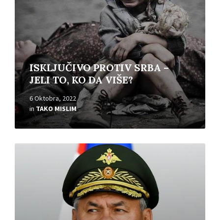
ISKLJUČIVO PROTIV SRBA –
JELI TO, KO DA VIŠE?
6 Oktobra, 2022
in
TAKO MISLIM
Read
More