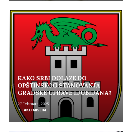
Read
More
KAKO SRBI DOLAZE DO
OPŠTINSKOG STANOVANJA
GRADSKE UPRAVE LJUBLJANA?
27 Februara, 2025
in
TAKO MISLIM