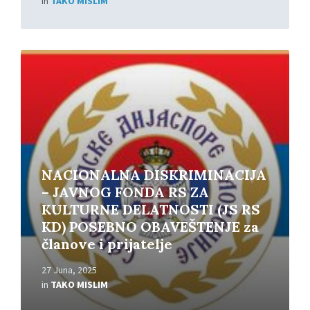
in
TAKO MISLIM
Read
More
NACIONALNA DISKRIMINACIJA
– JAVNOG FONDA RS ZA
KULTURNE DELATNOSTI (JS RS
KD) POSEBNO OBAVEŠTENJE za
članove i prijatelje
27 Juna, 2025
in
TAKO MISLIM