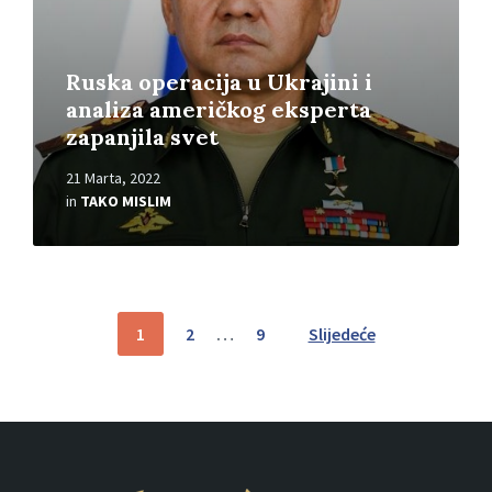
Ruska operacija u Ukrajini i
analiza američkog eksperta
zapanjila svet
21 Marta, 2022
in
TAKO MISLIM
Posts
1
2
…
9
Slijedeće
pagination