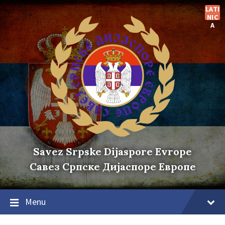
Skip
Skip
Skip
LATI
to
to
to
NIC
content
main
footer
A
navigation
Savez Srpske Dijaspore Evrope
Савез Српске Дијаспоре Европе
Menu