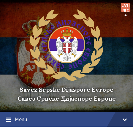
Skip
Skip
Skip
LATI
to
to
to
NIC
content
main
footer
A
navigation
Savez Srpske Dijaspore Evrope
Савез Српске Дијаспоре Европе
Menu