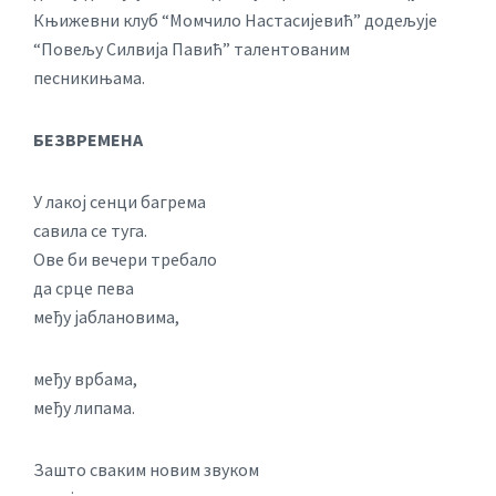
Књижевни клуб “Момчило Настасијевић” додељује
“Повељу Силвија Павић” талентованим
песникињама.
БЕЗВРЕМЕНА
У лакој сенци багрема
савила се туга.
Ове би вечери требало
да срце пева
међу јаблановима,
међу врбама,
међу липама.
Зашто сваким новим звуком