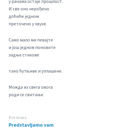
у ранама остаје прошлост.
И све оно нерођено
доћиће једном
преточено у звуке.
Само мало ми певајте
и још једном поновите
задње стихове
тако ћутљиве и уплашене.
Можда из свега овога
роди се свитање.
Previous
Predstavljamo vam