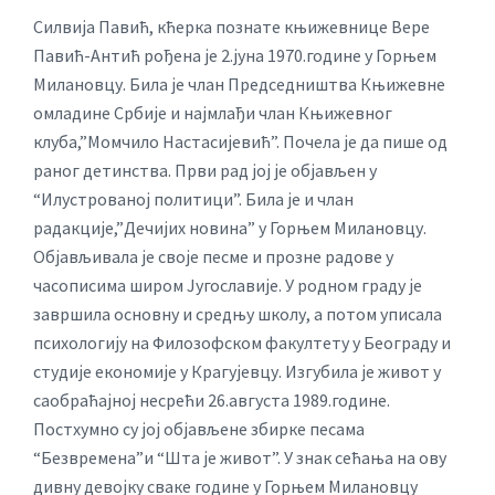
Силвија Павић, кћерка познате књижевнице Вере
Павић-Антић рођена је 2.јуна 1970.године у Горњем
Милановцу. Била је члан Председништва Књижевне
омладине Србије и најмлађи члан Књижевног
клуба,”Момчило Настасијевић”. Почела је да пише од
раног детинства. Први рад јој је објављен у
“Илустрованој политици”. Била је и члан
радакције,”Дечијих новина” у Горњем Милановцу.
Објављивала је своје песме и прозне радове у
часописима широм Југославије. У родном граду је
завршила основну и средњу школу, а потом уписала
психологију на Филозофском факултету у Београду и
студије економије у Крагујевцу. Изгубила је живот у
саобраћајној несрећи 26.августа 1989.године.
Постхумно су јој објављене збирке песама
“Безвремена”и “Шта је живот”. У знак сећања на ову
дивну девојку сваке године у Горњем Милановцу