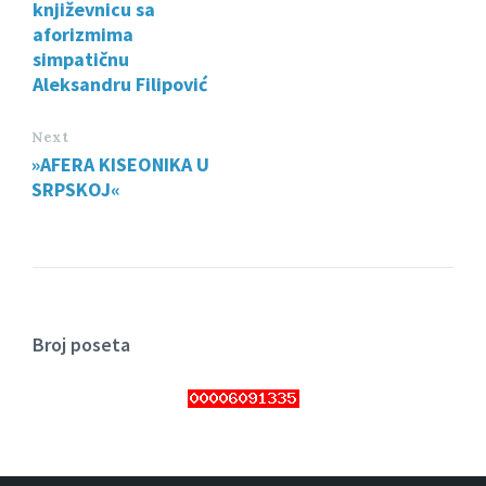
književnicu sa
aforizmima
simpatičnu
Aleksandru Filipović
Next
»AFERA KISEONIKA U
SRPSKOJ«
Broj poseta