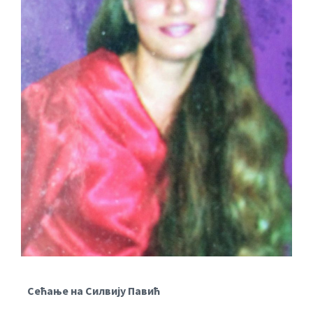
Сећање на Силвију Павић