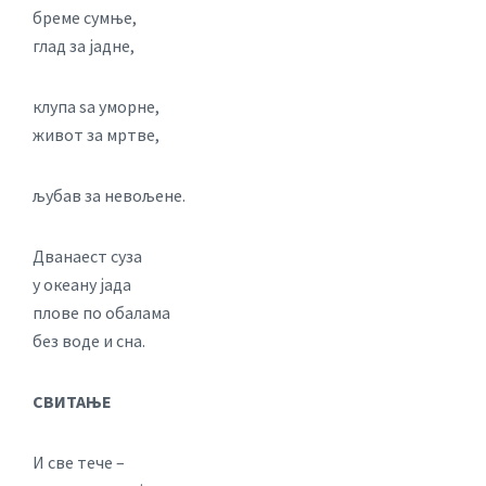
бреме сумње,
глад за јадне,
клупа ѕа уморне,
живот за мртве,
љубав за невољене.
Дванаест суза
у океану јада
плове по обалама
без воде и сна.
СВИТАЊЕ
И све тече –