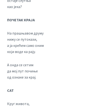
остаје слутња
као јека?
ПОЧЕТАК КРАЈА
На прашњавом друму
нижу се путокази,
а ја крећем само оним
који воде ка рају.
А онда се сетим
да мој пут почиње
од ознаке за крај.
САТ
Круг живота,