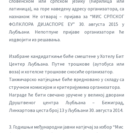
словенском или српском језику (ћирилица или
латиница), на горе наведену адресу организатора, са
назнаком: Не отварај – пријава за “МИС СРПСКОГ
ФОЛКЛОРА ДИЈАСПОРЕ ЕУ” 30. августа 2015 у
Љубљани. Непотпуне пријаве организатори ће
издвојити из решавања.
Изабране кандидаткиње биће смештене у Хотелу Бит
Центер Љубљана. Путне трошкове (аутобуса или
воза) и хотелске трошкове сносиће организатор.
Такмичарско натјецање биће вредновано у складу са
стручном комисијом и критеријумима организатора.
Награде ће бити свечано уручене у великој дворани
Друштвеног центра Љубљана – Бежиград,
Линхартова цеста број 13 у Љубљани 30. августа 2014.
3. Годишњи међународни јавни натјечај за избор “Мис