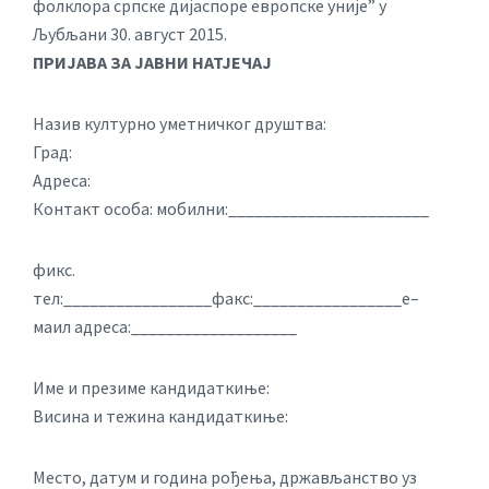
фолклора српске дијаспоре европске уније” у
Љубљани 30. август 2015.
ПРИЈАВА ЗА ЈАВНИ НАТЈЕЧАЈ
Назив културно уметничког друштва:
Град:
Адреса:
Контакт особа: мобилни:_______________________
фикс.
тел:_________________факс:_________________е–
маил адреса:___________________
Име и презиме кандидаткиње:
Висина и тежина кандидаткиње:
Место, датум и година рођења, држављанство уз