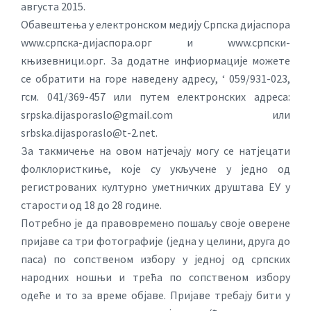
августа 2015.
Обавештења у електронском медију Српска дијаспора
www.српска-дијаспора.орг и www.српски-
књизевници.орг. За додатне инфиормације можете
се обратити на горе наведену адресу, ‘ 059/931-023,
гсм. 041/369-457 или путем електронских адреса:
srpska.dijasporaslo@gmail.com
или
srbska.dijasporaslo@t-2.net
.
За такмичење на овом натјечају могу се натјецати
фолклористкиње, које су укључене у једно од
регистрованих културно уметничких друштава ЕУ у
старости од 18 до 28 године.
Потребно је да правовремено пошаљу своје оверене
пријаве са три фотографије (једна у целини, друга до
паса) по сопственом избору у једној од српских
народних ношњи и трећа по сопственом избору
одеће и то за време објаве. Пријаве требају бити у