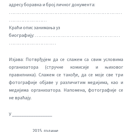
адресу боравка и број личног документа:
………………………………………………………………
……………………
Краћи опис занимања уз
биографију: ………………………………………………
…………………………
Изјава: Потврђујем да се слажем са свим условима
организатора (стручне комисије и њиховог
правилника). Слажем се такође, да се моје све три
фотографије објаве у различитим медијима, као и
медијима организатора. Напомена, фотографије се
не враћају.
У _________________
__________2015. године