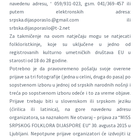
navedenu adresu, ‘ 059/931-023, gsm. 041/369-457 ili
putem elektronskih adresa:
srpska.dijasporaslo.@gmail.com
ili
srbska.dijasporaslo@t-2.net
Za takmičenje na ovom natječaju mogu se natjecati
folkloristkinje, koje su uključene u jedno od
registrovanih kulturno umetničkih društava EU u
starosti od 18 do 28 godine.
Potrebno je da pravovremeno pošalju svoje overene
prijave sa tri fotografije (jedna u celini, druga do pasa) po
sopstvenom izboru u jednoj od srpskih narodnih nošnji i
treća po sopstvenom izboru odeće i to za vreme objave.
Prijave trebaju biti u slovenskom ili srpskom jeziku
(ćirilica ili latinica), na gore navedenu adresu
organizatora, sa naznakom: Ne otvaraj – prijava za “MISS
SRPSKOG FOLKLORA DIJASPORE EU” 30. avgusta 2015 u
Ljubljani. Nepotpune prijave organizatori će izdvojiti iz