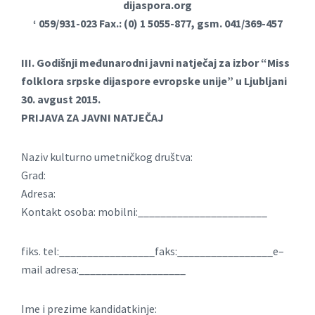
dijaspora.org
‘ 059/931-023 Fax.: (0) 1 5055-877, gsm. 041/369-457
III. Godišnji međunarodni javni natječaj za izbor “Miss
folklora srpske dijaspore evropske unije” u Ljubljani
30. avgust 2015.
PRIJAVA ZA JAVNI NATJEČAJ
Naziv kulturno umetničkog društva:
Grad:
Adresa:
Kontakt osoba: mobilni:_______________________
fiks. tel:_________________faks:_________________e–
mail adresa:___________________
Ime i prezime kandidatkinje: