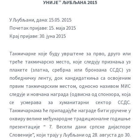
УНИЈЕ” ЉУБЉАНА 2015
У Љубљани, дана: 15.05. 2015
Почетак пријаве: 15. маја 2015
Крај пријаве: 30. јуна 2015
Такмичарке које буду уврштене за прво, друго или
треће такмичарско место, које следују признања уз
плакете (златна, сребрна или бронзана ССДС) уз
победничку ленту, док кандидаткиња са освојеним
првим такмичарским местом, односно називом МИС
следује и новчана награда (одвисна од спонзора, која
се усмерава за хуманитарни сектор ССДС.
Такмичаркама ће припадајуће награде бити уручене у
оквиру велике међународне традиционалне годишње
презентације “ 7. Весели дани српске дијаспоре
Словеније”, који трају у Љубљани од 28. августа до 30.