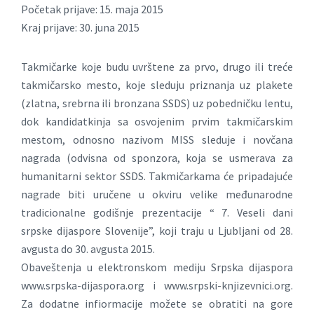
Početak prijave: 15. maja 2015
Kraj prijave: 30. juna 2015
Takmičarke koje budu uvrštene za prvo, drugo ili treće
takmičarsko mesto, koje sleduju priznanja uz plakete
(zlatna, srebrna ili bronzana SSDS) uz pobedničku lentu,
dok kandidatkinja sa osvojenim prvim takmičarskim
mestom, odnosno nazivom MISS sleduje i novčana
nagrada (odvisna od sponzora, koja se usmerava za
humanitarni sektor SSDS. Takmičarkama će pripadajuće
nagrade biti uručene u okviru velike međunarodne
tradicionalne godišnje prezentacije “ 7. Veseli dani
srpske dijaspore Slovenije”, koji traju u Ljubljani od 28.
avgusta do 30. avgusta 2015.
Obaveštenja u elektronskom mediju Srpska dijaspora
www.srpska-dijaspora.org i www.srpski-knjizevnici.org.
Za dodatne infiormacije možete se obratiti na gore