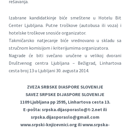
rešavanja.
Izabrane kandidatkinje biće smeštene u Hotelu Bit
Center Ljubljana. Putne troškove (autobusa ili voza) i
hotelske troškove snosiće organizator.
Takmičarsko natjecanje biće vrednovano u skladu sa
stručnom komisijom i kriterijumima organizatora.
Nagrade će biti svečano uručene u velikoj dvorani
Društvenog centra Ljubljana – Bežigrad, Linhartova
cesta broj 13 u Ljubljani 30. avgusta 2014.
ZVEZA SRBSKE DIASPORE SLOVENIJE
SAVEZ SRPSKE DIJASPORE SLOVENIJE
1109 Ljubljana pp 2595, Linhartova cesta 13.
E-pošta:
srpska.dijasporaslo@t-2.net
ili
srpska.dijasporaslo@gmail.com
www.srpski-knjizevnici.org ili www.srpska-