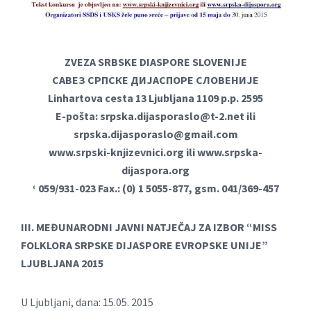
ZVEZA SRBSKE DIASPORE SLOVENIJE
САВЕЗ СРПСКЕ ДИЈАСПОРЕ СЛОВЕНИЈЕ
Linhartova cesta 13 Ljubljana 1109 p.p. 2595
E-pošta:
srpska.dijasporaslo@t-2.net
ili
srpska.dijasporaslo@gmail.com
www.srpski-knjizevnici.org ili www.srpska-
dijaspora.org
‘ 059/931-023 Fax.: (0) 1 5055-877, gsm. 041/369-457
III. MEĐUNARODNI JAVNI NATJEČAJ ZA IZBOR “MISS
FOLKLORA SRPSKE DIJASPORE EVROPSKE UNIJE”
LJUBLJANA 2015
U Ljubljani, dana: 15.05. 2015