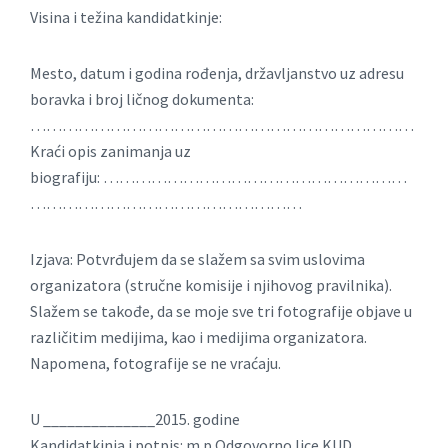
Visina i težina kandidatkinje:
Mesto, datum i godina rođenja, državljanstvo uz adresu
boravka i broj ličnog dokumenta:
………………………………………………………………
Kraći opis zanimanja uz
biografiju: …………………………………………………
……………………………………………
Izjava: Potvrđujem da se slažem sa svim uslovima
organizatora (stručne komisije i njihovog pravilnika).
Slažem se takođe, da se moje sve tri fotografije objave u
različitim medijima, kao i medijima organizatora.
Napomena, fotografije se ne vraćaju.
U ______________2015. godine
Kandidatkinja i potpis: m.p Odgovorno lice KUD