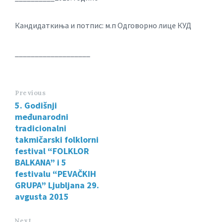
Кандидаткиња и потпис: м.п Одговорно лице КУД
___________________
Previous
5. Godišnji
međunarodni
tradicionalni
takmičarski folklorni
festival “FOLKLOR
BALKANA” i 5
festivalu “PEVAČKIH
GRUPA” Ljubljana 29.
avgusta 2015
Next