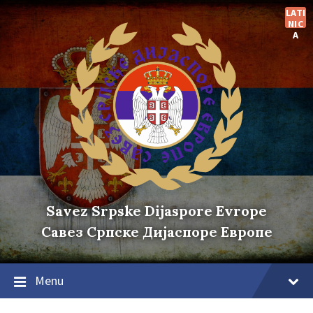
Skip
Skip
Skip
LATI
to
to
to
NIC
content
main
footer
A
navigation
Savez Srpske Dijaspore Evrope
Савез Српске Дијаспоре Европе
Menu