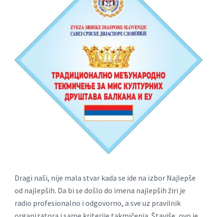
Dragi naši, nije mala stvar kada se ide na izbor Najlepše
od najlepših. Da bi se došlo do imena najlepših žiri je
radio profesionalno i odgovorno, a sve uz pravilnik
organizatora i same kriterije takmičenja. Štaviše, ovo je