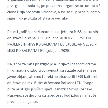
prva godina kada su, po pravilima, organizatori umesto 3
člana žirija postavili 5 članova, a sve sa ciljem da budemo
sigurni da je titula otišla u prave ruke.
Deseti godišnji međunarodni natječaj za MISS kulturnih
društava Balkana i EU Ljubljana 2020 NAJLEPŠE OD
NAJLEPŠIH MISS KD BALKANA I EU LJUBLJANA 2020. –
MISS KD BALKANA I EU Ljubljana 2020.
Na izbor za miss pristiglo je 49 prijava iz sedam država.
Informacije o izboru do javnosti su stizale putem naše
javne objave, ali smo i direktno obavestili i 799 kulturnh
društava po različitim državama Balkana i EU. Ovoga
puta pristiglo je više prijava iz matice Srbije i Srpske.
Naravno, sve devojke su lepe, te su kod izbora najlepše
prevladale nijanse.