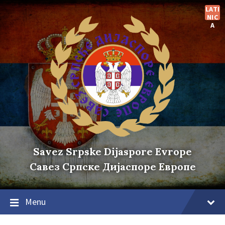
Skip
Skip
Skip
LATI
to
to
to
NIC
content
main
footer
A
navigation
Savez Srpske Dijaspore Evrope
Савез Српске Дијаспоре Европе
Menu