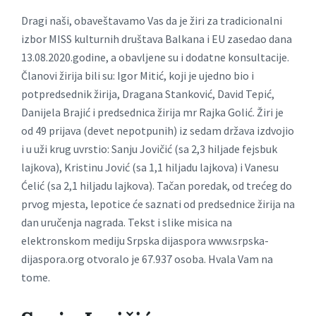
Dragi naši, obaveštavamo Vas da je žiri za tradicionalni
izbor MISS kulturnih društava Balkana i EU zasedao dana
13.08.2020.godine, a obavljene su i dodatne konsultacije.
Članovi žirija bili su: Igor Mitić, koji je ujedno bio i
potpredsednik žirija, Dragana Stanković, David Tepić,
Danijela Brajić i predsednica žirija mr Rajka Golić. Žiri je
od 49 prijava (devet nepotpunih) iz sedam država izdvojio
i u uži krug uvrstio: Sanju Jovičić (sa 2,3 hiljade fejsbuk
lajkova), Kristinu Jović (sa 1,1 hiljadu lajkova) i Vanesu
Ćelić (sa 2,1 hiljadu lajkova). Tačan poredak, od trećeg do
prvog mjesta, lepotice će saznati od predsednice žirija na
dan uručenja nagrada. Tekst i slike misica na
elektronskom mediju Srpska dijaspora www.srpska-
dijaspora.org otvoralo je 67.937 osoba. Hvala Vam na
tome.