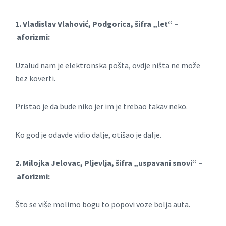
1. Vladislav Vlahović, Podgorica, šifra „let“ –
aforizmi:
Uzalud nam je elektronska pošta, ovdje ništa ne može
bez koverti.
Pristao je da bude niko jer im je trebao takav neko.
Ko god je odavde vidio dalje, otišao je dalje.
2. Milojka Jelovac, Pljevlja, šifra „uspavani snovi“ –
aforizmi:
Što se više molimo bogu to popovi voze bolja auta.