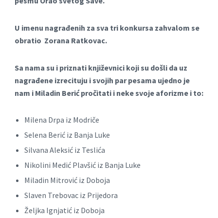
pesmu Orao svetog Save.
U imenu nagrađenih za sva tri konkursa zahvalom se
obratio
Zorana Ratkovac.
Sa nama su i priznati književnici koji su došli da uz
nagrađene izrecituju
i svojih par pesama ujedno je
nam i Miladin Berić pročitati i neke svoje aforizme i to:
Milena Drpa iz Modriče
Selena Berić iz Banja Luke
Silvana Aleksić iz Teslića
Nikolini Medić Plavšić iz Banja Luke
Miladin Mitrović iz Doboja
Slaven Trebovac iz Prijedora
Željka Ignjatić iz Doboja