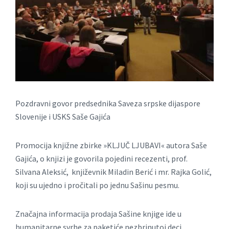
Pozdravni govor predsednika Saveza srpske dijaspore
Slovenije i USKS Saše Gajića
Promocija knjižne zbirke »KLJUČ LJUBAVI« autora Saše
Gajića, o knjizi je govorila pojedini recezenti, prof.
Silvana Aleksić, književnik Miladin Berić i mr. Rajka Golić,
koji su ujedno i pročitali po jednu Sašinu pesmu.
Značajna informacija prodaja Sašine knjige ide u
humanitarne svrhe za paketiće nezbrinutoj deci