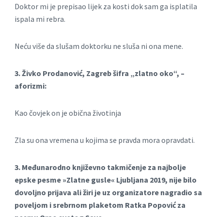
Doktor mi je prepisao lijek za kosti dok sam ga isplatila
ispala mi rebra.
Neću više da slušam doktorku ne sluša ni ona mene.
3. Živko Prodanović, Zagreb šifra „zlatno oko“, –
aforizmi:
Kao čovjek on je obična životinja
Zla su ona vremena u kojima se pravda mora opravdati.
3. Međunarodno književno takmičenje za najbolje
epske pesme »Zlatne gusle« Ljubljana 2019, nije bilo
dovoljno prijava ali žiri je uz organizatore nagradio sa
poveljom i srebrnom plaketom Ratka Popović za