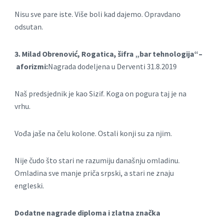
Nisu sve pare iste. Više boli kad dajemo. Opravdano
odsutan.
3. Milad Obrenović, Rogatica, šifra „bar tehnologija“–
aforizmi:
Nagrada dodeljena u Derventi 31.8.2019
Naš predsjednik je kao Sizif. Koga on pogura taj je na
vrhu.
Vođa jaše na čelu kolone. Ostali konji su za njim.
Nije čudo što stari ne razumiju današnju omladinu.
Omladina sve manje priča srpski, a stari ne znaju
engleski.
Dodatne nagrade diploma i zlatna značka