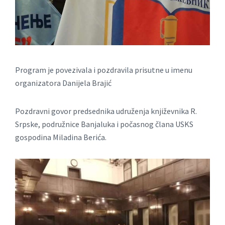
Program je povezivala i pozdravila prisutne u imenu
organizatora Danijela Brajić
Pozdravni govor predsednika udruženja književnika R.
Srpske, podružnice Banjaluka i počasnog člana USKS
gospodina Miladina Berića.