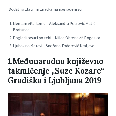
Dodatno zlatnim značkama nagrađeni su:
Nemam više kome – Aleksandra Petrović Matić
Bratunac
Pogledi rasuti po tebi – Milad Obrenović Rogatica
Ljubav na Moravi – Snežana Todorović Kraljevo
1.Međunarodno književno
takmičenje „Suze Kozare“
Gradiška i Ljubljana 2019