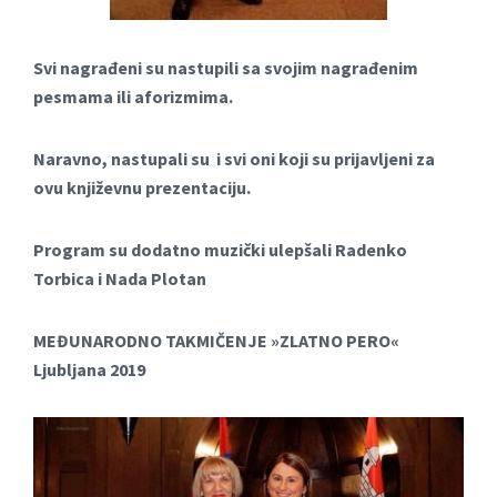
Svi nagrađeni su nastupili sa svojim nagrađenim
pesmama ili aforizmima.
Naravno, nastupali su i svi oni koji su prijavljeni za
ovu književnu prezentaciju.
Program su dodatno muzički ulepšali Radenko
Torbica i Nada Plotan
MEĐUNARODNO TAKMIČENJE »ZLATNO PERO«
Ljubljana 2019