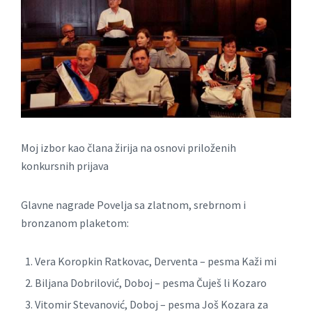
Moj izbor kao člana žirija na osnovi priloženih
konkursnih prijava
Glavne nagrade Povelja sa zlatnom, srebrnom i
bronzanom plaketom:
Vera Koropkin Ratkovac, Derventa – pesma Kaži mi
Biljana Dobrilović, Doboj – pesma Čuješ li Kozaro
Vitomir Stevanović, Doboj – pesma Još Kozara za