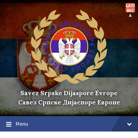
Skip
Skip
Skip
LATI
to
to
to
NIC
content
main
footer
A
navigation
Savez Srpske Dijaspore Evrope
Савез Српске Дијаспоре Европе
Menu