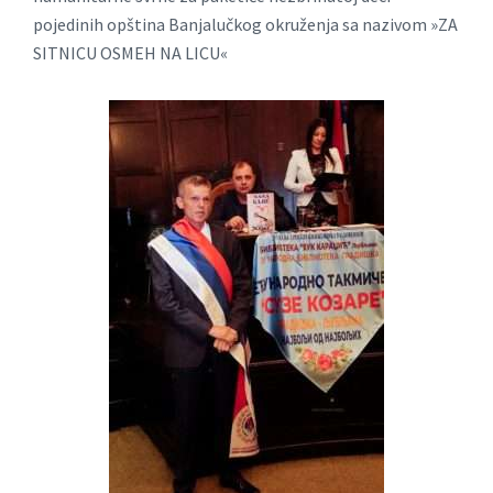
pojedinih opština Banjalučkog okruženja sa nazivom »ZA
SITNICU OSMEH NA LICU«