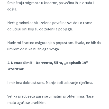
Smještaju migrante u kasarne, pa većina ih je otuda i
došla.
Neće gradovi dobiti zelene površine sve dok o tome
odlučuju oni koji su od zelenila pobjegli.
Nude mi životno osiguranje s popustom. Hvala, ne bih da
umrem od ruke bližnjega svoga.
2. Nenad Simić – Derventa, šifra, „dopisnik 19“ –
aforizmi:
I mir ima dobru stranu. Manje boli udaranje riječima.
Velika preduzeća guše se u malim problemima. Naše
malo uguši se u velikim.