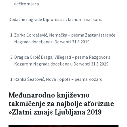
dečicom jeca
Dodatne nagrade Diploma sa zlatnom značkom:
Zorka Čordašević, Nemačka – pesma Zastani stranče
Nagrada dodeljena u Derventi 31.8.2019
Dragica Grbić Draga, Višegrad – pesma Razgovor s
Kozarom Nagrada dodeljena u Derventi 31.8.2019
Ranka Šeatović, Nova Topola – pesma Kozaro
Međunarodno književno
takmičenje za najbolje aforizme
»Zlatni zmaj«
Ljubljana 2019