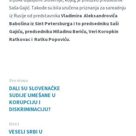
Saša Gajić. Takođe su bila uručena priznanja za sareadnju
iz Rusije od predstavnika
Vladimira Aleksandroviča
Babošina iz Sint Petersburga i to predsedniku Saši
Gajiću, predsedniku Miladinu Beriću, Veri Koropkin
Ratkovac i Ratku Popoviću.
Previous
DALI SU SLOVENAČKE
SUDIJE UMEŠANE U
KORUPCIJU I
DISKRIMINACIJU?
Next
VESELI SRBI U