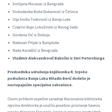
Smiljana Moravac iz Beograda
Slobodanka Boba Đukanović iz Čelinca
Ilija Siniša Todorović iz Banja Luke
Cvijetin Bajo Lobožinski iz Novog Sada
Gordana Ilić iz Doboja
Radovan Piljak iz Banjaluke
Nada Karadžić iz Beograda
Vladimir Aleksandrovič Babošin iz Sint Petersburga
Predsednika udruženja književnika R. Srpske
podružnice Banja Luka Miladin Berić dodelio je
nastupajućim specijalne zahvalnice.
Ovom prilikom uspešne saradnje Nacionalna biblioteka
njezina direktorka je uručila posebno priznanje Savezu
srpske dijaspore Slovenije, kojeg je preuzeo predsednik