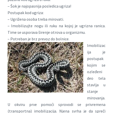
– Šok je najopasnija posledica ugriza!
Postupak kod ugriza:
– Ugrižena osoba treba mirovati.
– Imobilizujte nogu ili ruku na kojoj je ugrizna ranica.
Time se usporava širenje otrova u organizmu.
– Potreban je brz prevoz do bolnice.
Imobilizac
ija je
postupak
kojim se
ozleđeni
deo tela
stavlja u
stanje
mirovanja.
U okviru prve pomoći sprovodi se privremena
(transportna) imobilizacija. Njena svrha je da spreči