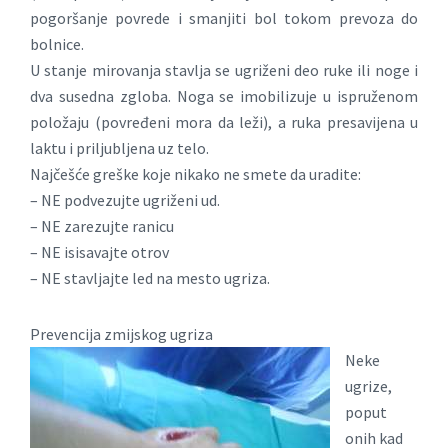
pogoršanje povrede i smanjiti bol tokom prevoza do
bolnice.
U stanje mirovanja stavlja se ugriženi deo ruke ili noge i
dva susedna zgloba. Noga se imobilizuje u ispruženom
položaju (povređeni mora da leži), a ruka presavijena u
laktu i priljubljena uz telo.
Najčešće greške koje nikako ne smete da uradite:
– NE podvezujte ugriženi ud.
– NE zarezujte ranicu
– NE isisavajte otrov
– NE stavljajte led na mesto ugriza.
Prevencija zmijskog ugriza
Neke
ugrize,
poput
onih kad