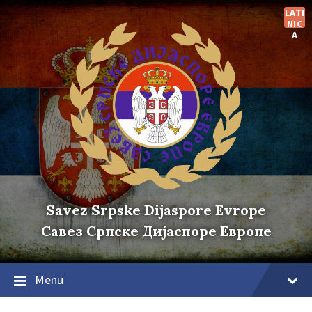
Skip
Skip
Skip
LATI
to
to
to
NIC
content
main
footer
A
navigation
Savez Srpske Dijaspore Evrope
Савез Српске Дијаспоре Европе
Menu