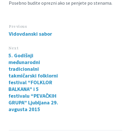
Posebno budite oprezni ako se penjete po stenama.
Previous
Vidovdanski sabor
Next
5. Godišnji
međunarodni
tradicionalni
takmičarski folklorni
festival “FOLKLOR
BALKANA” i 5
festivalu “PEVAČKIH
GRUPA” Ljubljana 29.
avgusta 2015