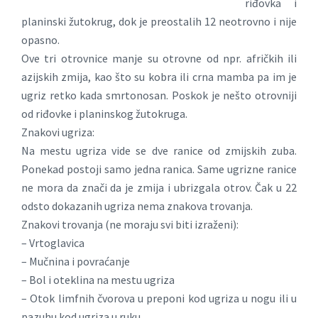
riđovka i
planinski žutokrug, dok je preostalih 12 neotrovno i nije
opasno.
Ove tri otrovnice manje su otrovne od npr. afričkih ili
azijskih zmija, kao što su kobra ili crna mamba pa im je
ugriz retko kada smrtonosan. Poskok je nešto otrovniji
od riđovke i planinskog žutokruga.
Znakovi ugriza:
Na mestu ugriza vide se dve ranice od zmijskih zuba.
Ponekad postoji samo jedna ranica. Same ugrizne ranice
ne mora da znači da je zmija i ubrizgala otrov. Čak u 22
odsto dokazanih ugriza nema znakova trovanja.
Znakovi trovanja (ne moraju svi biti izraženi):
– Vrtoglavica
– Mučnina i povraćanje
– Bol i oteklina na mestu ugriza
– Otok limfnih čvorova u preponi kod ugriza u nogu ili u
pazuhu kod ugriza u ruku.