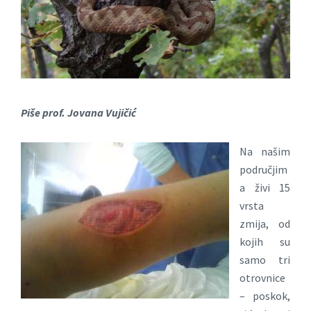
Piše prof. Jovana Vujičić
Na našim
područjim
a živi 15
vrsta
zmija, od
kojih su
samo tri
otrovnice
– poskok,