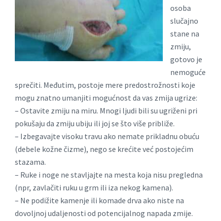
osoba
slučajno
stane na
zmiju,
gotovo je
nemoguće
sprečiti. Međutim, postoje mere predostrožnosti koje
mogu znatno umanjiti mogućnost da vas zmija ugrize:
– Ostavite zmiju na miru. Mnogi ljudi bili su ugriženi pri
pokušaju da zmiju ubiju ili joj se što više približe.
– Izbegavajte visoku travu ako nemate prikladnu obuću
(debele kožne čizme), nego se krećite već postojećim
stazama.
– Ruke i noge ne stavljajte na mesta koja nisu pregledna
(npr, zavlačiti ruku u grm ili iza nekog kamena).
– Ne podižite kamenje ili komade drva ako niste na
dovoljnoj udaljenosti od potencijalnog napada zmije.