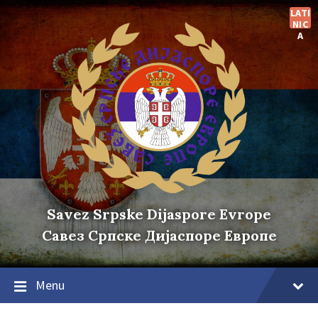
Skip
Skip
Skip
LATI
to
to
to
NIC
content
main
footer
A
navigation
Savez Srpske Dijaspore Evrope
Савез Српске Дијаспоре Европе
Menu