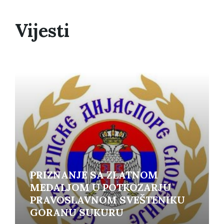
Vijesti
Read
More
PRIZNANJE SA ZLATNOM
MEDALJOM U POTKOZARJU
PRAVOSLAVNOM SVEŠTENIKU
GORANU SUKURU