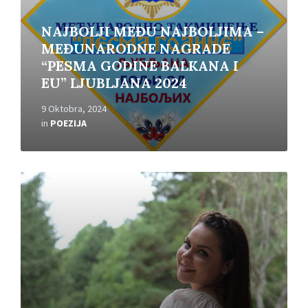
NAJBOLJI MEĐU NAJBOLJIMA –
MEĐUNARODNE NAGRADE
“PESMA GODINE BALKANA I
EU” LJUBLJANA 2024
9 Oktobra, 2024
in
POEZIJA
Read
More