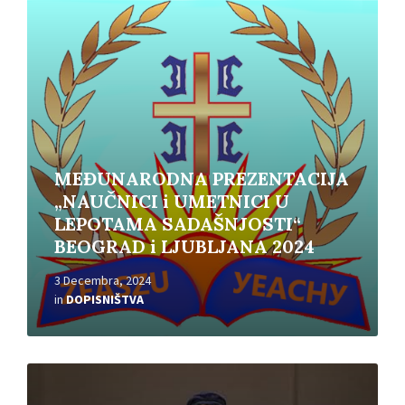
Read
More
MEĐUNARODNA PREZENTACIJA
„NAUČNICI i UMETNICI U
LEPOTAMA SADAŠNJOSTI“
BEOGRAD i LJUBLJANA 2024
3 Decembra, 2024
in
DOPISNIŠTVA
Read
More