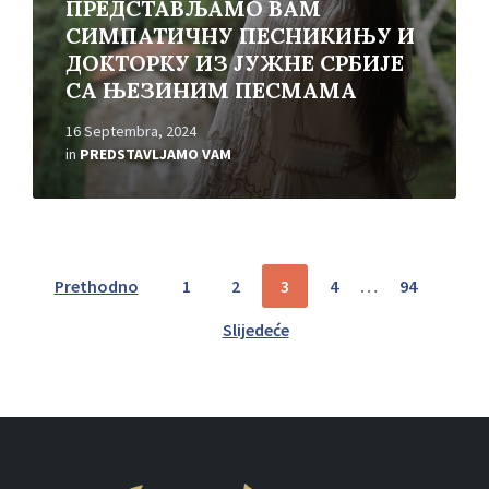
ПРЕДСТАВЉАМО ВАМ
СИМПАТИЧНУ ПЕСНИКИЊУ И
ДОКТОРКУ ИЗ ЈУЖНЕ СРБИЈЕ
СА ЊЕЗИНИМ ПЕСМАМА
16 Septembra, 2024
in
PREDSTAVLJAMO VAM
Posts
Prethodno
1
2
3
4
…
94
pagination
Slijedeće