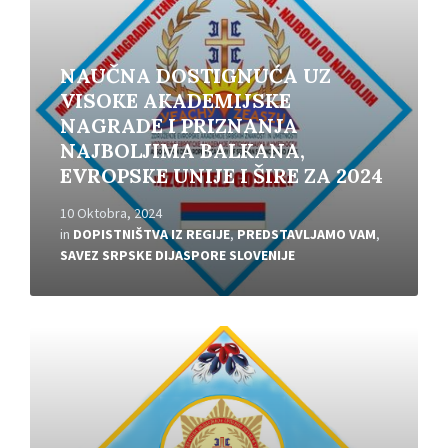
NAUČNA DOSTIGNUĆA UZ
VISOKE AKADEMIJSKE
NAGRADE I PRIZNANJA
NAJBOLJIMA BALKANA,
EVROPSKE UNIJE I ŠIRE ZA 2024
10 Oktobra, 2024
in
DOPISTNIŠTVA IZ REGIJE
,
PREDSTAVLJAMO VAM
,
SAVEZ SRPSKE DIJASPORE SLOVENIJE
Read
More