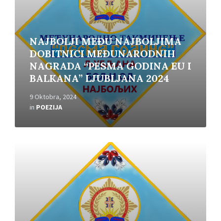
NAJBOLJI MEĐU NAJBOLJIMA
DOBITNICI MEĐUNARODNIH
NAGRADA “PESMA GODINA EU I
BALKANA” LJUBLJANA 2024
9 Oktobra, 2024
in
POEZIJA
Read
More