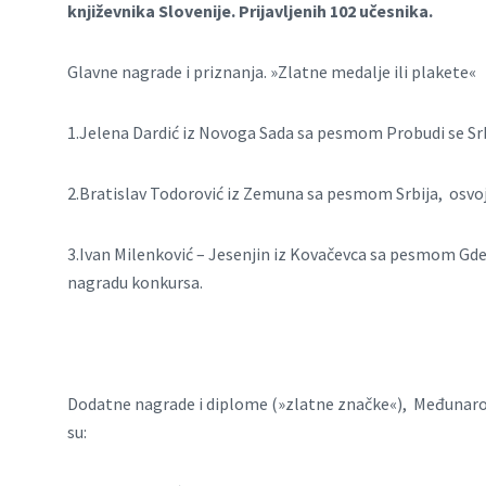
književnika Slovenije. Prijavljenih 102 učesnika.
Glavne nagrade i priznanja. »Zlatne medalje ili plakete«
1.Jelena Dardić iz Novoga Sada sa pesmom Probudi se Srb
2.Bratislav Todorović iz Zemuna sa pesmom Srbija, osvoj
3.Ivan Milenković – Jesenjin iz Kovačevca sa pesmom Gde
nagradu konkursa.
Dodatne nagrade i diplome (»zlatne značke«), Međunar
su: