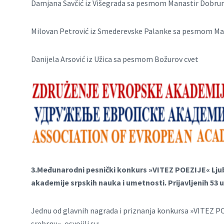
Damjana Savčić iz Višegrada sa pesmom Manastir Dobru
Milovan Petrović iz Smederevske Palanke sa pesmom Ma
Danijela Arsović iz Užica sa pesmom Božurov cvet
3.Međunarodni pesnički konkurs »VITEZ POEZIJE« Ljub
akademije srpskih nauka i umetnosti. Prijavljenih 53 
Jednu od glavnih nagrada i priznanja konkursa »VITEZ POE
srebrnu«, osvojili su: