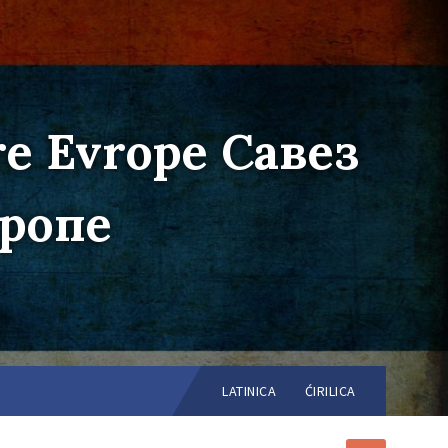
re Evrope Савез
вропе
Choose
language:
LATINICA
ĆIRILICA