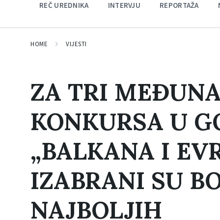
REČ UREDNIKA
INTERVJU
REPORTAŽA
HOME
VIJESTI
ZA TRI MEĐUN
KONKURSA U GO
„BALKANA I EV
IZABRANI SU BO
NAJBOLJIH