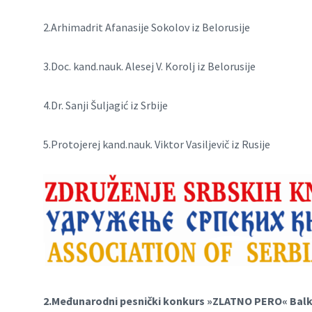
2.Arhimadrit Afanasije Sokolov iz Belorusije
3.Doc. kand.nauk. Alesej V. Korolj iz Belorusije
4.Dr. Sanji Šuljagić iz Srbije
5.Protojerej kand.nauk. Viktor Vasiljevič iz Rusije
2.Međunarodni pesnički konkurs »ZLATNO PERO« Balkana