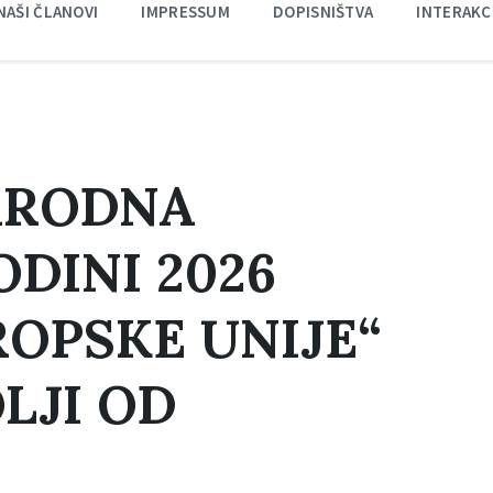
NAŠI ČLANOVI
IMPRESSUM
DOPISNIŠTVA
INTERAKC
ARODNA
DINI 2026
ROPSKE UNIJE“
LJI OD