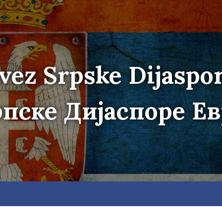
vez Srpske Dijaspo
пске Дијаспоре Е