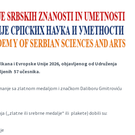
lkana i Evropske Unije
2026, objavljenog od Udruženja
ljenih 57 učesnika.
iznanje sa zlatnom medaljom i značkom Daliboru Gmitroviću
 („zlatne ili srebrne medalje“ ili plakete) dobili su:
je