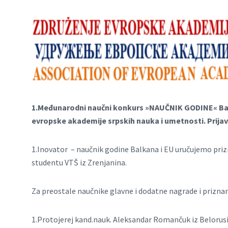
1.Međunarodni naučni konkurs »NAUČNIK GODINE«
Ba
evropske akademije srpskih nauka i umetnosti. Prijav
1.Inovator – naučnik godine Balkana i EU uručujemo pr
studentu VTŠ iz Zrenjanina.
Za preostale naučnike glavne i dodatne nagrade i priznanja
1.Protojerej kand.nauk. Aleksandar Romančuk iz Belorusi