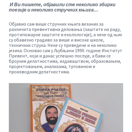
И Ви пишете, објавили сте неколико збирки
поезије и неколико стручних књига…
Објавио сам више стручних књига везаних за
различита превентивна деловања (заштите на раду,
протипожарне заштите и еколологије), а неке од њих
су обавезно градиво за више и високе школе,
техничких струка. Неке су преведене и на неколико
језика. Основао сам у Љубљани 1990. године Институт
Превент, који и данас успешно послује, а бави се
бројним делатностима, издаваштвом, образовањем,
пројектовањем, анализама, трговином и
производним делатностима.