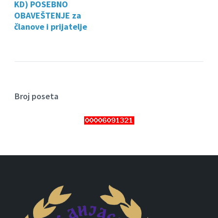
KD) POSEBNO
OBAVEŠTENJE za
članove i prijatelje
Broj poseta