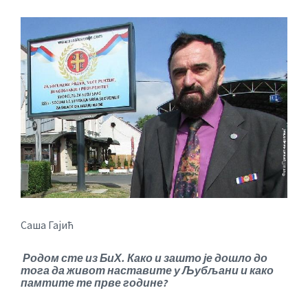
Саша Гајић
Родом сте из БиХ. Како и зашто је дошло до
тога да живот наставите у Љубљани и како
памтите те прве године?