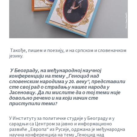
Такође, пишем и поезију, и на српском и словеначком
језику.
У Београду, на међународној научној
конференцији на тему „Геноцид над
словенским народима у 20. веку“, представили
сте свој рад о страдању нашег народа у
Јасеновцу. Да ли мислите да о тој теми није
довољно речено и на који начин сте
приступили теми?
У Институту за политичке студије у Београду и у
сарадњи са Центром за јавно и информационо
развиће „Европа“ из Русије, одржана је међународна
научна конференција на тему „Геноцид над