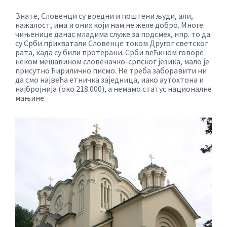
Знате, Словенци су вредни и поштени људи, али,
нажалост, има и оних који нам не желе добро. Многе
чињенице данас младима служе за подсмех, нпр. то да
су Срби прихватали Словенце током Другог светског
рата, када су били протерани. Срби већином говоре
неком мешавином словеначко-српског језика, мало је
присутно ћирилично писмо. Не треба заборавити ни
да смо највећа етничка заједница, иако аутохтона и
најбројнија (око 218.000), а немамо статус националне
мањине.