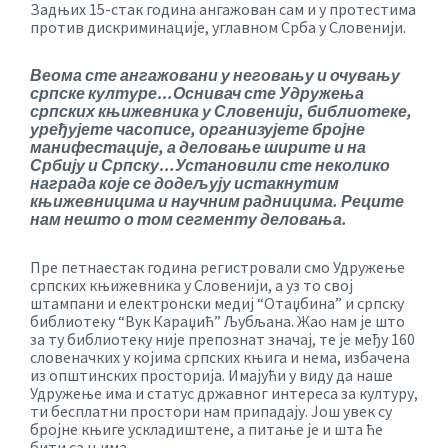
Задњих 15-стак година ангажован сам и у протестима
против дискриминације, углавном Срба у Словенији.
Веома сте ангажовани у неговању и очувању
српске културе…Оснивач сте Удружења
српских књижевника у Словенији, библиотеке,
уређујете часописе, организујете бројне
манифестације, а деловање ширите и на
Србију и Српску…Установили сте неколико
награда које се додељују истакнутим
књижевницима и научним радницима. Реците
нам нешто о том сегменту деловања.
Пре петнаестак година регистровали смо Удружење
српских књижевника у Словенији, а уз то свој
штампани и електронски медиј “Отаџбина” и српску
библиотеку “Вук Караџић” Љубљана. Жао нам је што
за ту библиотеку није препознат значај, те је међу 160
словеначких у којима српских књига и нема, избачена
из општинских просторија. Имајући у виду да наше
Удружење има и статус државног интереса за културу,
ти бесплатни простори нам припадају. Још увек су
бројне књиге ускладиштене, а питање је и шта ће
бити са њима.