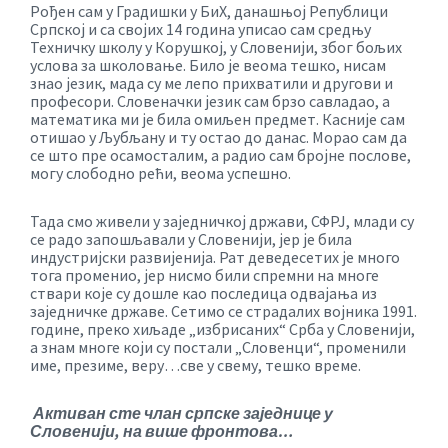
Рођен сам у Градишки у БиХ, данашњој Републици
Српској и са својих 14 година уписао сам средњу
Техничку школу у Корушкој, у Словенији, због бољих
услова за школовање. Било је веома тешко, нисам
знао језик, мада су ме лепо прихватили и другови и
професори. Словеначки језик сам брзо савладао, а
математика ми је била омиљен предмет. Касније сам
отишао у Љубљану и ту остао до данас. Морао сам да
се што пре осамосталим, а радио сам бројне послове,
могу слободно рећи, веома успешно.
Тада смо живели у заједничкој држави, СФРЈ, млади су
се радо запошљавали у Словенији, јер је била
индустријски развијенија. Рат деведесетих је много
тога променио, јер нисмо били спремни на многе
ствари које су дошле као последица одвајања из
заједничке државе. Сетимо се страдалих војника 1991.
године, преко хиљаде „избрисаних“ Срба у Словенији,
а знам многе који су постали „Словенци“, променили
име, презиме, веру…све у свему, тешко време.
Активан сте члан српске заједнице у
Словенији, на више фронтова…