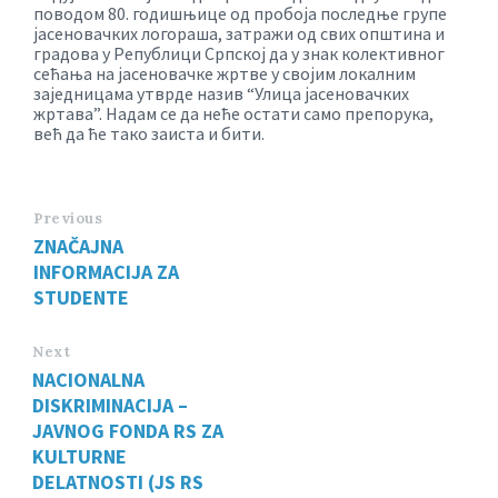
поводом 80. годишњице од пробоја последње групе
јасеновачких логораша, затражи од свих општина и
градова у Републици Српској да у знак колективног
сећања на јасеновачке жртве у својим локалним
заједницама утврде назив “Улица јасеновачких
жртава”. Надам се да неће остати само препорука,
већ да ће тако заиста и бити.
Previous
ZNAČAJNA
INFORMACIJA ZA
STUDENTE
Next
NACIONALNA
DISKRIMINACIJA –
JAVNOG FONDA RS ZA
KULTURNE
DELATNOSTI (JS RS