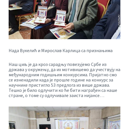
Нада Вукелић и Мирослав Карлица са признањима
Наш циљ је да кроз сарадњу повезујемо Србе из
држава у окружењу, да их мотивишемо да учествују на
међународним годишњим конкурсима. Пријатно смо
се изненадили када је прошле године на конкурс за
научнике пристигло 53 предлога из више држава.
Тешко је било одлучити ко ће бити награђен са наше
стране, о томе су одлучивале заиста нијансе…