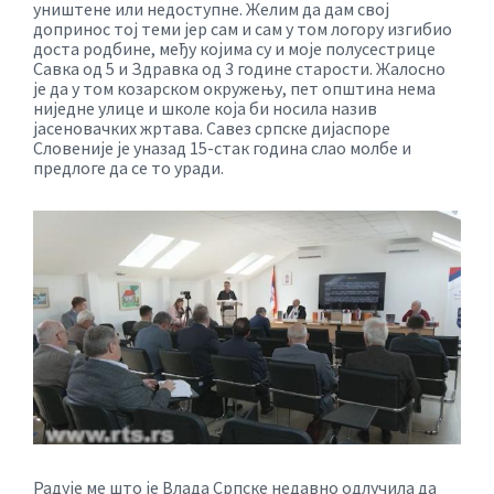
уништене или недоступне. Желим да дам свој
допринос тој теми јер сам и сам у том логору изгибио
доста родбине, међу којима су и моје полусестрице
Савка од 5 и Здравка од 3 године старости. Жалосно
је да у том козарском окружењу, пет општина нема
ниједне улице и школе која би носила назив
јасеновачких жртава. Савез српске дијаспоре
Словеније је уназад 15-стак година слао молбе и
предлоге да се то уради.
Радује ме што је Влада Српске недавно одлучила да