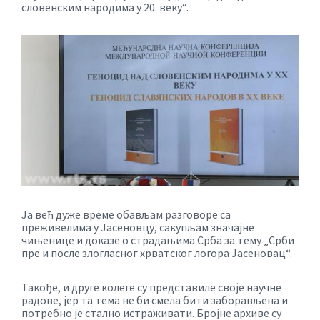
словенским народима у 20. веку“.
Ја већ дуже време обављам разговоре са
преживелима у Јасеновцу, сакупљам значајне
чињенице и доказе о страдањима Срба за тему „Срби
пре и после злогласног хрватског логора Јасеновац“.
Такође, и друге колеге су представиле своје научне
радове, јер та тема не би смела бити заборављена и
потребно је стално истраживати. Бројне архиве су