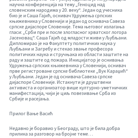
научна конференција на тему „Геноцид над
словенским народима у 20. веку“. Један од учесника
био је и Саша Гајић, оснивач Удружења српских
књижевника у Словенији и један од оснивача Савеза
српске дијаспоре Словеније. Тема његовог излагања
гласи: „Срби пре и после злогласног хрватског логора
Јасеновац“. Саша Гајић од младости живи у Љубљани.
Дипломирао је на Факултету политичких наука у
Љубљани и Загребу и стекао звање професора
политичких наука и стручњака из области заштите на
раду и заштите од пожара. Иницијатор је оснивања
Удружења српских књижевника у Словенији, оснивач
прве регистроване српске библиотеке „Вук Караџић“
у Љубљани. Један је од оснивача Савеза српске
дијаспоре Словеније. Истакнути је друштвени
активиста и организатор више културно-уметничких
манифестација, чији је циљ повезивање Срба из
Србије и расејања.
Прилог Вање Васић
Недавно је боравио у Београду, што је била добра
прилика за разговор на бројне теме…