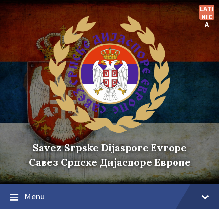
Skip
Skip
Skip
LATI
to
to
to
NIC
content
main
footer
A
navigation
Savez Srpske Dijaspore Evrope
Савез Српске Дијаспоре Европе
Menu