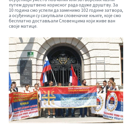
путем друштвено корисног рада одуже друштву. За
10 година смо успели да заменимо 102 године затвора,
а осуђеници су сакупљали словеначке књиге, које смо
бесплатно достављали Словенцима који живе ван
своје матице.