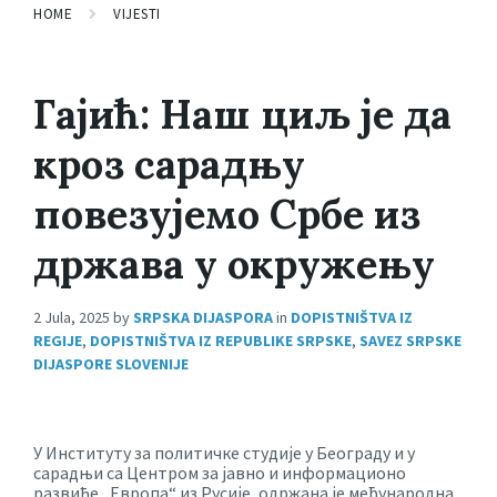
HOME
VIJESTI
Гајић: Наш циљ је да
кроз сарадњу
повезујемо Србе из
држава у окружењу
2 Jula, 2025
by
SRPSKA DIJASPORA
in
DOPISTNIŠTVA IZ
REGIJE
,
DOPISTNIŠTVA IZ REPUBLIKE SRPSKE
,
SAVEZ SRPSKE
DIJASPORE SLOVENIJE
У Институту за политичке студије у Београду и у
сарадњи са Центром за јавно и информационо
развиће „Европа“ из Русије, одржана је међународна