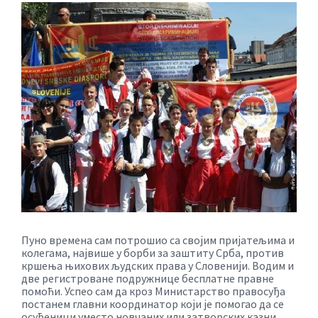
Пуно времена сам потрошио са својим пријатељима и
колегама, највише у борби за заштиту Срба, против
кршења њихових људских права у Словенији. Водим и
две регистроване подружнице бесплатне правне
помоћи. Успео сам да кроз Министарство правосуђа
постанем главни координатор који је помогао да се
осуђеници уместо новчаних или затворских казни