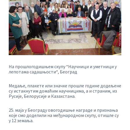
На прошлогодишњем скупу “Научници и уметници у
лепотама садашњости“, Београд
Медаље, плакете или значке прошле године додељене
су истакнутим домаћим научницима, а и страним, из
Русије, Белорусије и Казахстана.
25. маја у Београду овогодишње награде и признања
које смо доделили на међународном скупу, отишле су
у 12 земаља.