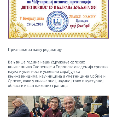
Признање за нашу редакцију
Већ више година наше Удружење српских
књижевника Словеније и Европска академија српских
наука и уметности успешно сарађује са
књижевницима, научницима и уметницима Србије и
Српске, како у књижевној, научној тако и културној
области и ван њихових граница.