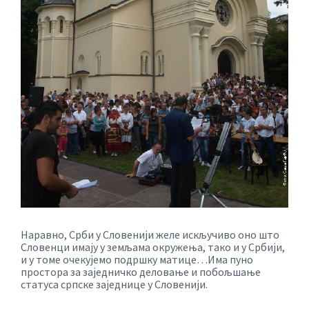
Наравно, Срби у Словенији желе искључиво оно што
Словенци имају у земљама окружења, тако и у Србији,
и у томе очекујемо подршку матице…Има пуно
простора за заједничко деловање и побољшање
статуса српске заједнице у Словенији.