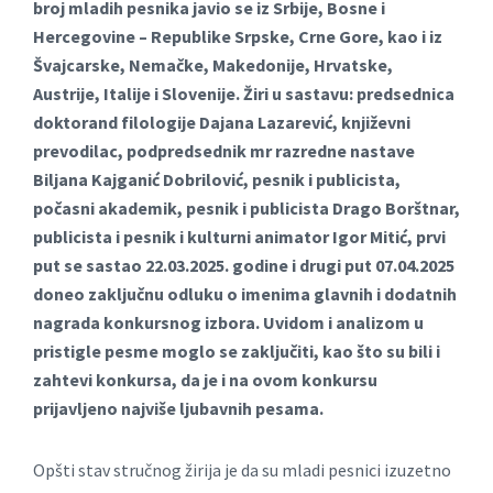
broj mladih pesnika javio se iz Srbije, Bosne i
Hercegovine – Republike Srpske, Crne Gore, kao i iz
Švajcarske, Nemačke, Makedonije, Hrvatske,
Austrije, Italije i Slovenije. Žiri u sastavu: predsednica
doktorand filologije Dajana Lazarević, književni
prevodilac, podpredsednik mr razredne nastave
Biljana Kajganić Dobrilović, pesnik i publicista,
počasni akademik, pesnik i publicista Drago Borštnar,
publicista i pesnik i kulturni animator Igor Mitić, prvi
put se sastao 22.03.2025. godine i drugi put 07.04.2025
doneo zaključnu odluku o imenima glavnih i dodatnih
nagrada konkursnog izbora. Uvidom i analizom u
pristigle pesme moglo se zaključiti, kao što su bili i
zahtevi konkursa, da je i na ovom konkursu
prijavljeno najviše ljubavnih pesama.
Opšti stav stručnog žirija je da su mladi pesnici izuzetno