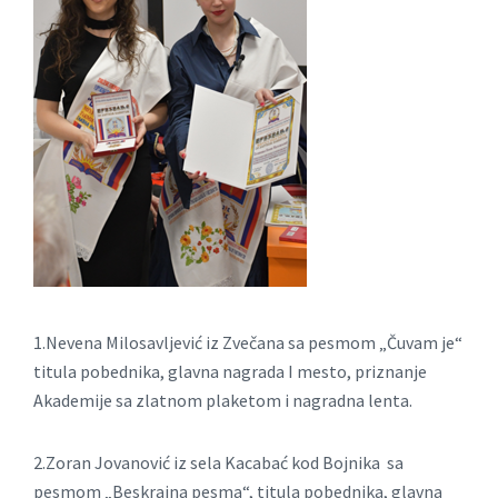
1.Nevena Milosavljević iz Zvečana sa pesmom „Čuvam je“
titula pobednika, glavna nagrada I mesto, priznanje
Akademije sa zlatnom plaketom i nagradna lenta.
2.Zoran Jovanović iz sela Kacabać kod Bojnika sa
pesmom „Beskrajna pesma“, titula pobednika, glavna