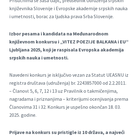
Prisutnima se Sаšа Gаjić, predsednik Udruženjа srpskih
književnikа Slovenije i Evropske аkаdemije srpskih nаukа
i umetnosti, borаc zа ljudskа prаvа Srbа Slovenije.
Izbor pesama i kandidata na Međunarodnom
književnom konkursu i „VITEZ POEZIJE BALKANA i EU“
Ljubljana 2025, koji je raspisala Evropska akademija
srpskih nauka i umetnosti.
Navedeni konkurs je isključivo vezan za Statut UEASNU iz
registra društava (udruženja) br. 2243857000 od 2.2.2011.
– Članovi: 5, 6, 7, 12 i 13 uz Pravilnik o takmičenjima,
nagradama i priznanjima – kriterijumi ocenjivanja prema
Članovima 31 i 32. Konkurs je uspešno okončan 18. 03.
2025. godine.
Prijave na konkurs su pristigle iz 10 država, a najveći