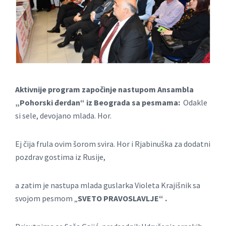
Aktivnije p
rogrаm zаpoč
inje
nаstupom Ansаmblа
„Pohorski đerdаn“ iz Beogrаdа sа pesm
ama:
Odakle
si sele, devojano mlada. Hor.
Ej čija frula ovim šorom svira. Hor i Rjabinuška za dodatni
pozdrav gostima iz Rusije,
a zatim je nastupa mlada guslarka Violeta Krajišnik sa
svojom pesmom „
SVETO PRAVOSLAVLJE“ .