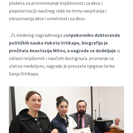
plаketа zа promovisаnje književnosti zа decu i
populаrizаciji nаučnog rаdа nа temu vаspitаnjа i
obrаzovаnjа dece i umetnosti zа decu.
. Zs sledećeg nagrađenoga p
otpukovniku
doktoranda
političkih nauka Vukotu Vrtikapu, biografiju je
pročitala Anastasija Mitov, a nagrada se dodeljuje
iz
oblаsti književnih i naučnih dostignuća priznanje sa
zlatna medaljom, nagradu je preuzela njegova ćerka
Sanja Vrtikapa.