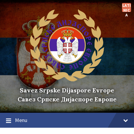
Skip
Skip
Skip
LATI
to
to
to
NIC
content
main
footer
A
navigation
Savez Srpske Dijaspore Evrope
Савез Српске Дијаспоре Европе
Menu