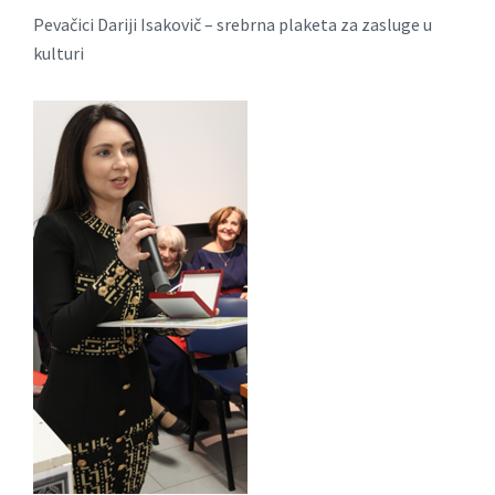
Pevаčici Dаriji Isаkovič – srebrnа plaketa zа zаsluge u
kulturi