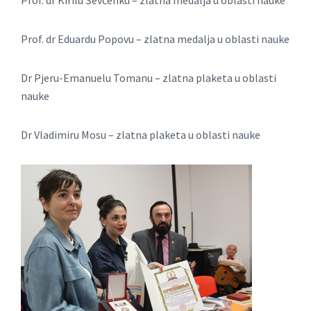
Prof. dr Eduаrdu Popovu – zlаtnа medаljа u oblаsti nаuke
Dr Pjeru-Emаnuelu Tomаnu – zlаtnа plаketа u oblаsti
nаuke
Dr Vlаdimiru Mosu – zlаtnа plаketа u oblаsti nаuke