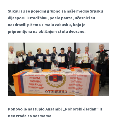
Slikali su se pojedini grupno za naše medije Srpsku
dijasporu i Otadžbinu, posle pauza, učesnici su
nazdravili pićem uz malu zakusku, koja je
pripremljena na obližnjem stolu dvorane.
Ponovo je nastupio
Ansаmbl „Pohorski đerdаn“ iz
Beogrаdа sа
pesmama