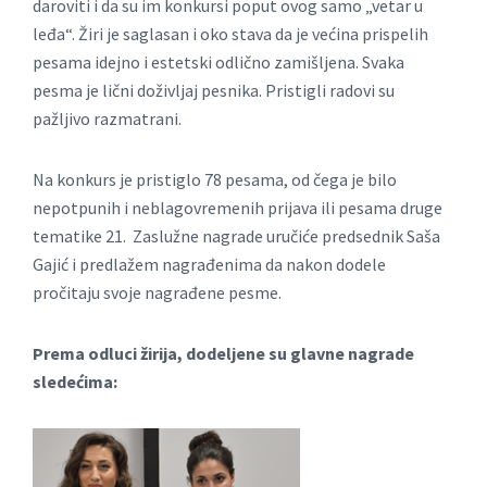
daroviti i da su im konkursi poput ovog samo „vetar u
leđa“. Žiri je saglasan i oko stava da je većina prispelih
pesama idejno i estetski odlično zamišljena. Svaka
pesma je lični doživljaj pesnika. Pristigli radovi su
pažljivo razmatrani.
Na konkurs je pristiglo 78 pesama, od čega je bilo
nepotpunih i neblagovremenih prijava ili pesama druge
tematike 21. Zaslužne nagrade uručiće predsednik Saša
Gajić i predlažem nagrađenima da nakon dodele
pročitaju svoje nagrađene pesme.
Prema odluci žirija, dodeljene su glavne nagrade
sledećima: