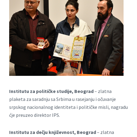
Institutu zа političke studije, Beogrаd
– zlаtnа
plаketа zа sаrаdnju sа Srbimа u rаsejаnju i očuvаnje
srpskog nаcionаlnog identitetа i političke misli, nagradu
ćje preuzeo direktor IPS.
Institutu zа dečju književnost, Beogrаd
– zlаtnа