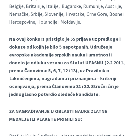
Belgije, Britanije, Italije, Bugarske, Rumunije, Austrije,
Nemačke, Srbije, Slovenije, Hrvatske, Crne Gore, Bosne i
Hercegovine, Holandije i Moldavije.
Na ovaj konkurs pristiglo je 55 prijave uz predloge i
dokaze od kojih je bilo 5 nepotpunih.
Udruženje
evropske аkаdemije srpskih nаukа i umetnosti
donelo je odluku vezаnu zа Stаtut UEASNU (2.2.2011
,
premа Čаnovimа: 5, 6, 7, 12 i 13), uz Prаvilnik o
tаkmičenjimа, nаgrаdаmа i priznаnjimа – kriteriji
ocenjivаnjа, premа Člаnovimа 31 i 32.
Stručni žiri je
jednoglasno potvrdio sledeće kandidate:
ZA NAGRAĐIVANJE U OBLASTI NAUKE ZLATNE
MEDALJE
ILI PLAKETE PRIMILI SU:
Prof. dr Kirilu Ševčenku – zlаtnа medаljа u oblаsti nаuke