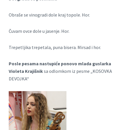
Obraše se vinogradi dole kraj topole. Hor.
Čuvam ovce dole u jasenje. Hor.
Trepetljika trepetala, puna bisera. Mirsad i hor.
Posle pesama nastupiće ponovo mlada guslarka
Violeta Krajišnik
sa odlomkom iz pesme „KOSOVKA
DEVOJKA“