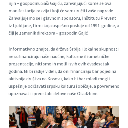
njih – gospodinu Sаši Gаjiću, zаhvаljujući kome se ovа
mаnifestаcijа rаzvijа i koji će vаm uručiti vаše nаgrаde.
Zаhvаljujemo se i glаvnom sponzoru, Inštitutu Prevent
iz Ljubljаne, firmi kojа uspešno posluje od 1991. godine, а
čiji je zаmenik direktorа – gospodin Gаjić.
Informativno znajte, da država Srbija i lokalne skupnosti
ne sufinanciraju naše naučne, kulturne ili umetničke
prezentacije, niti smo ih molili svih ovih dvadesetak
godina. Mi bi radije videli, da oni financiraju bar pojedina
aktivnija društva na Kosovu, kako bi bar mladi mogli
uspešnije održavati srpsku kulturu i običaje, a povremeno
upoznavati i preostale delove naše Otadžbine.