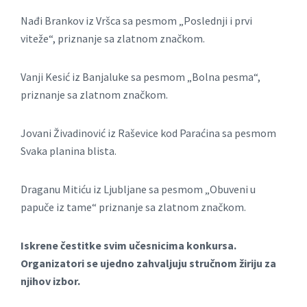
Nađi Brankov iz Vršca sa pesmom „Poslednji i prvi
viteže“, priznanje sa zlatnom značkom.
Vanji Kesić iz Banjaluke sa pesmom „Bolna pesma“,
priznanje sa zlatnom značkom.
Jovani Živadinović iz Raševice kod Paraćina sa pesmom
Svaka planina blista.
Draganu Mitiću iz Ljubljane sa pesmom „Obuveni u
papuče iz tame“ priznanje sa zlatnom značkom.
Iskrene čestitke svim učesnicima konkursa.
Organizatori se ujedno zahvaljuju stručnom žiriju za
njihov izbor.