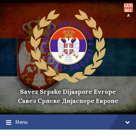
Skip
Skip
Skip
LATI
to
to
to
NIC
content
main
footer
A
navigation
Savez Srpske Dijaspore Evrope
Савез Српске Дијаспоре Европе
Menu