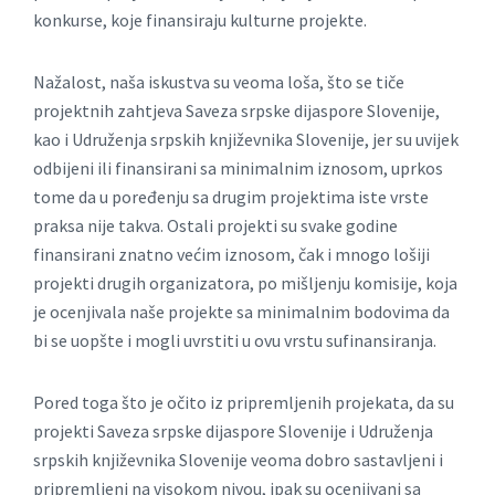
konkurse, koje finansiraju kulturne projekte.
Nažalost, naša iskustva su veoma loša, što se tiče
projektnih zahtjeva Saveza srpske dijaspore Slovenije,
kao i Udruženja srpskih književnika Slovenije, jer su uvijek
odbijeni ili finansirani sa minimalnim iznosom, uprkos
tome da u poređenju sa drugim projektima iste vrste
praksa nije takva. Ostali projekti su svake godine
finansirani znatno većim iznosom, čak i mnogo lošiji
projekti drugih organizatora, po mišljenju komisije, koja
je ocenjivala naše projekte sa minimalnim bodovima da
bi se uopšte i mogli uvrstiti u ovu vrstu sufinansiranja.
Pored toga što je očito iz pripremljenih projekata, da su
projekti Saveza srpske dijaspore Slovenije i Udruženja
srpskih književnika Slovenije veoma dobro sastavljeni i
pripremljeni na visokom nivou, ipak su ocenjivani sa