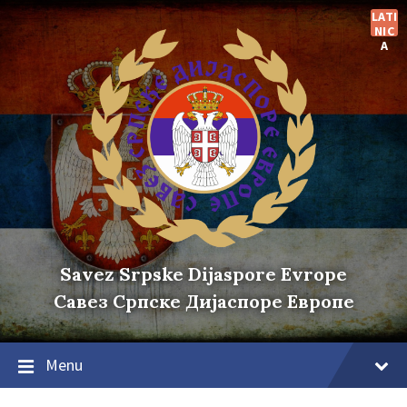
Skip
Skip
Skip
LATI
to
to
to
NIC
content
main
footer
A
navigation
Savez Srpske Dijaspore Evrope
Савез Српске Дијаспоре Европе
Menu