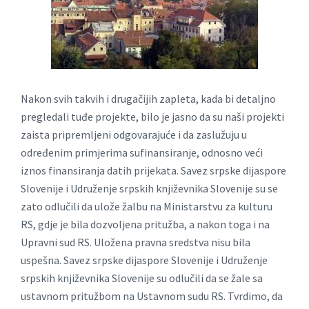
Nakon svih takvih i drugačijih zapleta, kada bi detaljno
pregledali tuđe projekte, bilo je jasno da su naši projekti
zaista pripremljeni odgovarajuće i da zaslužuju u
određenim primjerima sufinansiranje, odnosno veći
iznos finansiranja datih prijekata. Savez srpske dijaspore
Slovenije i Udruženje srpskih književnika Slovenije su se
zato odlučili da ulože žalbu na Ministarstvu za kulturu
RS, gdje je bila dozvoljena pritužba, a nakon toga i na
Upravni sud RS. Uložena pravna sredstva nisu bila
uspešna. Savez srpske dijaspore Slovenije i Udruženje
srpskih književnika Slovenije su odlučili da se žale sa
ustavnom pritužbom na Ustavnom sudu RS. Tvrdimo, da