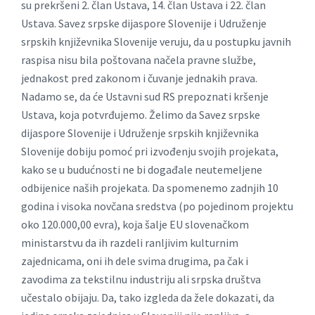
su prekršeni 2. član Ustava, 14. član Ustava i 22. član
Ustava. Savez srpske dijaspore Slovenije i Udruženje
srpskih književnika Slovenije veruju, da u postupku javnih
raspisa nisu bila poštovana načela pravne službe,
jednakost pred zakonom i čuvanje jednakih prava.
Nadamo se, da će Ustavni sud RS prepoznati kršenje
Ustava, koja potvrđujemo. Želimo da Savez srpske
dijaspore Slovenije i Udruženje srpskih književnika
Slovenije dobiju pomoć pri izvođenju svojih projekata,
kako se u budućnosti ne bi događale neutemeljene
odbijenice naših projekata. Da spomenemo zadnjih 10
godina i visoka novčana sredstva (po pojedinom projektu
oko 120.000,00 evra), koja šalje EU slovenačkom
ministarstvu da ih razdeli ranljivim kulturnim
zajednicama, oni ih dele svima drugima, pa čak i
zavodima za tekstilnu industriju ali srpska društva
učestalo obijaju. Da, tako izgleda da žele dokazati, da