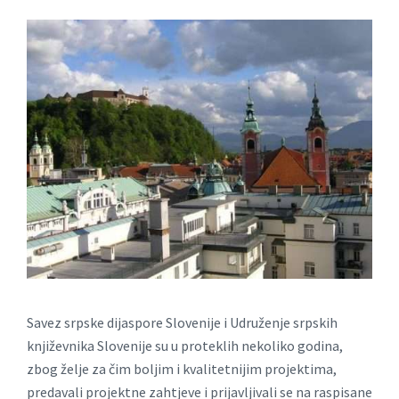
Savez srpske dijaspore Slovenije i Udruženje srpskih
književnika Slovenije su u proteklih nekoliko godina,
zbog želje za čim boljim i kvalitetnijim projektima,
predavali projektne zahtjeve i prijavljivali se na raspisane