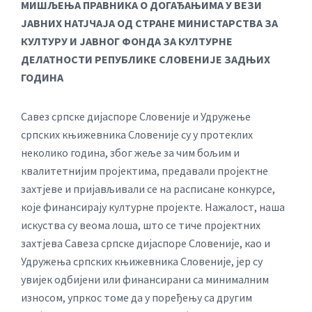
МИШЉЕЊА ПРАВНИКА О ДОГАЂАЊИМА У ВЕЗИ
ЈАВНИХ НАТЈЧАЈА ОД СТРАНЕ МИНИСТАРСТВА ЗА
КУЛТУРУ И ЈАВНОГ ФОНДА ЗА КУЛТУРНЕ
ДЕЛАТНОСТИ РЕПУБЛИКЕ СЛОВЕНИЈЕ ЗАДЊИХ
ГОДИНА
Савез српске дијаспоре Словеније и Удружење
српских књижевника Словеније су у протеклих
неколико година, због жеље за чим бољим и
квалитетнијим пројектима, предавали пројектне
захтјеве и пријављивали се на расписане конкурсе,
које финансирају културне пројекте. Нажалост, наша
искуства су веома лоша, што се тиче пројектних
захтјева Савеза српске дијаспоре Словеније, као и
Удружења српских књижевника Словеније, јер су
увијек одбијени или финансирани са минималним
износом, упркос томе да у поређењу са другим