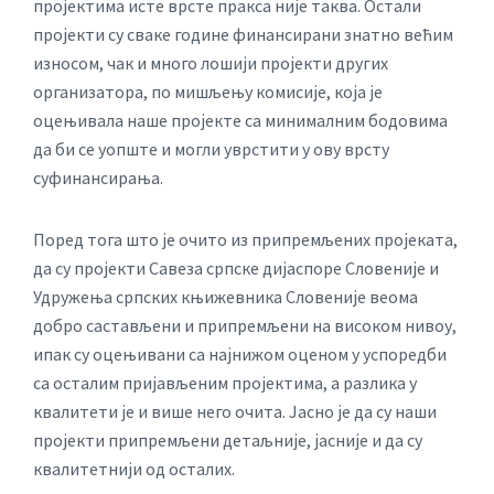
пројектима исте врсте пракса није таква. Остали
пројекти су сваке године финансирани знатно већим
износом, чак и много лошији пројекти других
организатора, по мишљењу комисије, која је
оцењивала наше пројекте са минималним бодовима
да би се уопште и могли уврстити у ову врсту
суфинансирања.
Поред тога што је очито из припремљених пројеката,
да су пројекти Савеза српске дијаспоре Словеније и
Удружења српских књижевника Словеније веома
добро састављени и припремљени на високом нивоу,
ипак су оцењивани са најнижом оценом у успоредби
са осталим пријављеним пројектима, а разлика у
квалитети је и више него очита. Јасно је да су наши
пројекти припремљени детаљније, јасније и да су
квалитетнији од осталих.