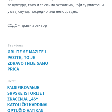
за културу, тако и са свима осталима, који су уплетени
у овај случај, посредно или непосредно.
ССДС – правни сектор
Previous
GRLITE SE MAZITE I
PAZITE, TO JE
ZDRAVO I NIJE SAMO
PRIČA
Next
FALSIFIKOVANJE
SRPSKE ISTORIJE I
ZNAČENJA „4S“
KATOLIČKI KARDINAL
OPTUŽIO VATIKAN