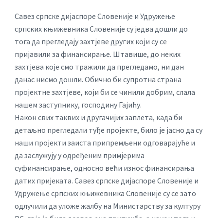
Савез српске дијаспоре Словеније и Удружење
српских књижевника Словеније су једва дошли до
тога да прегледају захтјеве других који су се
пријавили за финансирање. Штавише, до неких
захтјева које смо тражили да прегледамо, ни дан
данас нисмо дошли. Обично би супротна страна
пројектне захтјеве, који би се чинили добрим, слала
нашем заступнику, господину Гајићу.
Након свих таквих и другачијих заплета, када би
детаљно прегледали туђе пројекте, било је јасно да су
наши пројекти заиста припремљени одговарајуће и
да заслужују у одређеним примјерима
суфинансирање, односно већи износ финансирања
датих пријеката. Савез српске дијаспоре Словеније и
Удружење српских књижевника Словеније су се зато
одлучили да уложе жалбу на Министарству за културу