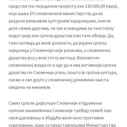
средства (по поједином пројекту око 120.000,00 евра),
која шаље ЕУ словеначком министарству да их
раздели ранљивим културним заједницама, они их
деле свима другима, па чак и заводима за текстилну
индустрију али српска друштва учестало обијају. Да,
тако изгледа да желе доказати, да једино српска
заједница у Словенији није ранљива, а словеначка
друштва јесу у властитој матици. Вероватно
словеначкој влади се и иде да и ова активнија српска
друштва по Словенији угасе, пошто је српска култура,
писмо и све друго у словеначкој домовини заиста
сведено на минимум.
Савез српске дијаспоре Словеније и Удружење
српских књижевника Словеније требају помоћ при
свом дјеловању и убудуће желе конструктивно
суделовање, како са представницима Министарства