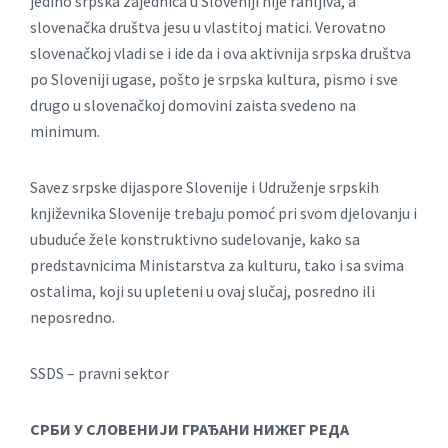
jedino srpska zajednica u Sloveniji nije ranljiva, a
slovenačka društva jesu u vlastitoj matici. Verovatno
slovenačkoj vladi se i ide da i ova aktivnija srpska društva
po Sloveniji ugase, pošto je srpska kultura, pismo i sve
drugo u slovenačkoj domovini zaista svedeno na
minimum.
Savez srpske dijaspore Slovenije i Udruženje srpskih
književnika Slovenije trebaju pomoć pri svom djelovanju i
ubuduće žele konstruktivno sudelovanje, kako sa
predstavnicima Ministarstva za kulturu, tako i sa svima
ostalima, koji su upleteni u ovaj slučaj, posredno ili
neposredno.
SSDS – pravni sektor
СРБИ У СЛОВЕНИЈИ ГРАЂАНИ НИЖЕГ РЕДА