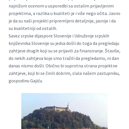
najnižom ocenom u usporedbi sa ostalim prijavljenim
projektima, a razlika u kvaliteti je i više nego očita. Jasno
je da su naši projekti pripremljeni detaljnije, jasnije i da
su kvalitetniji od ostalih.
Savez srpske dijaspore Slovenije i Udruženje srpskih
književnika Slovenije su jedva došli do toga da pregledaju
zahtjeve drugih koji su se prijavili za finansiranje. Štaviše,
do nekih zahtjeva koje smo tražili da pregledamo, ni dan
danas nismo došli. Obično bi suprotna strana projektne
zahtjeve, koji bi se činili dobrim, slala našem zastupniku,
gospodinu Gajiću.