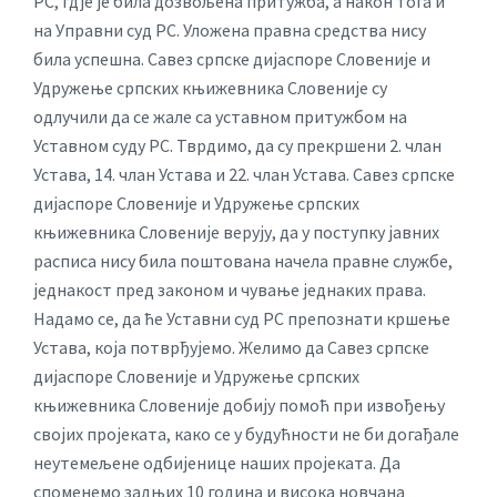
РС, гдје је била дозвољена притужба, а након тога и
на Управни суд РС. Уложена правна средства нису
била успешна. Савез српске дијаспоре Словеније и
Удружење српских књижевника Словеније су
одлучили да се жале са уставном притужбом на
Уставном суду РС. Тврдимо, да су прекршени 2. члан
Устава, 14. члан Устава и 22. члан Устава. Савез српске
дијаспоре Словеније и Удружење српских
књижевника Словеније верују, да у поступку јавних
расписа нису била поштована начела правне службе,
једнакост пред законом и чување једнаких права.
Надамо се, да ће Уставни суд РС препознати кршење
Устава, која потврђујемо. Желимо да Савез српске
дијаспоре Словеније и Удружење српских
књижевника Словеније добију помоћ при извођењу
својих пројеката, како се у будућности не би догађале
неутемељене одбијенице наших пројеката. Да
споменемо задњих 10 година и висока новчана