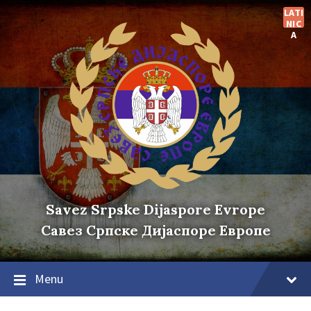
Skip
Skip
Skip
LATI
to
to
to
NIC
content
main
footer
A
navigation
Savez Srpske Dijaspore Evrope
Савез Српске Дијаспоре Европе
Menu