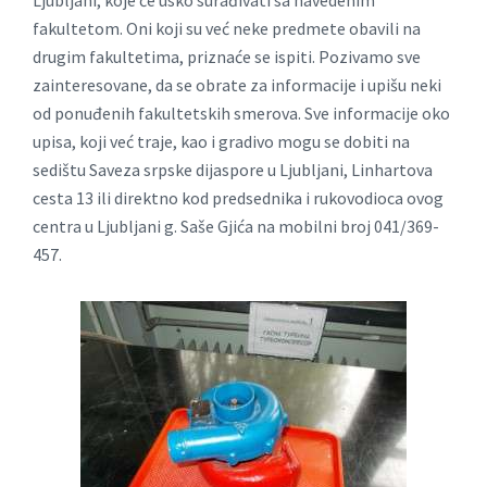
fakultetom. Oni koji su već neke predmete obavili na
drugim fakultetima, priznaće se ispiti. Pozivamo sve
zainteresovane, da se obrate za informacije i upišu neki
od ponuđenih fakultetskih smerova. Sve informacije oko
upisa, koji već traje, kao i gradivo mogu se dobiti na
sedištu Saveza srpske dijaspore u Ljubljani, Linhartova
cesta 13 ili direktno kod predsednika i rukovodioca ovog
centra u Ljubljani g. Saše Gjića na mobilni broj 041/369-
457.