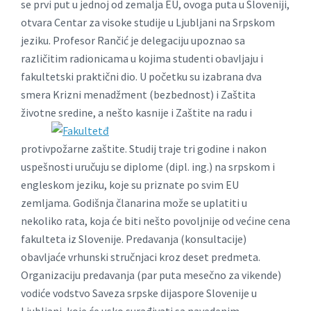
se prvi put u jednoj od zemalja EU, ovoga puta u Sloveniji,
otvara Centar za visoke studije u Ljubljani na Srpskom
jeziku. Profesor Rančić je delegaciju upoznao sa
različitim radionicama u kojima studenti obavljaju i
fakultetski praktični dio. U početku su izabrana dva
smera Krizni menadžment (bezbednost) i Zaštita
životne sredine, a nešto kasnije i Zaštite na radu i
protivpožarne zaštite. Studij traje tri godine i nakon
uspešnosti uručuju se diplome (dipl. ing.) na srpskom i
engleskom jeziku, koje su priznate po svim EU
zemljama. Godišnja članarina može se uplatiti u
nekoliko rata, koja će biti nešto povoljnije od većine cena
fakulteta iz Slovenije. Predavanja (konsultacije)
obavljaće vrhunski stručnjaci kroz deset predmeta.
Organizaciju predavanja (par puta mesečno za vikende)
vodiće vodstvo Saveza srpske dijaspore Slovenije u
Ljubljani, koje će usko surađivati sa navedenim