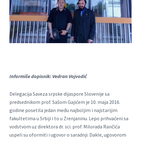
Informiše dopisnik: Vedran Vojvodić
Delegacija Saveza srpske dijaspore Slovenije sa
predsednikom prof. Sašom Gajićem je 10. maja 2016.
godine posetila jedan među najboljim i najstarijim
fakultetima u Srbiji i to u Zrenjaninu. Lepo prihvaćeni sa
vodstvom uz direktora dr. sci. prof. Milorada Rančića
uspeli su oformiti i ugovor o saradnji. Dakle, ugovorom