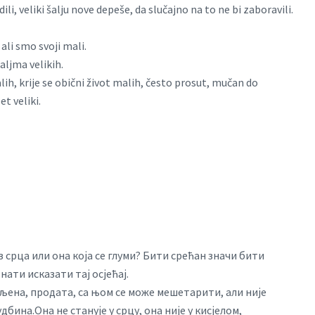
ili, veliki šalju nove depeše, da slučajno na to ne bi zaboravili.
ali smo svoji mali.
aljma velikih.
lih, krije se obični život malih, često prosut, mučan do
et veliki.
з срца или она која се глуми? Бити срећан значи бити
ати исказати тај осјећај.
упљена, продата, са њом се може мешетарити, али није
бина.Она не станује у срцу, она није у кисјелом,