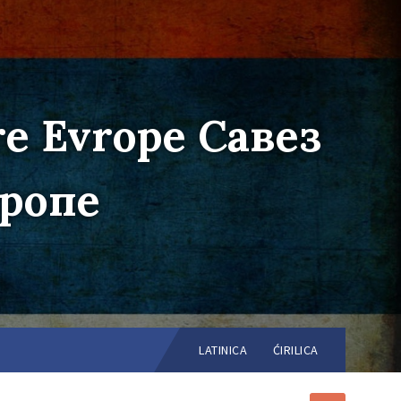
re Evrope Савез
вропе
Choose
language:
LATINICA
ĆIRILICA