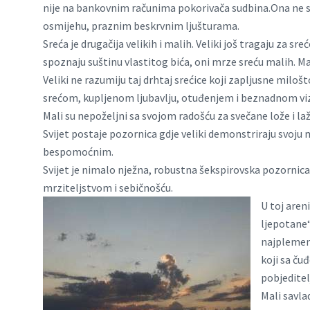
nije na bankovnim računima pokorivača sudbina.Ona ne s
osmijehu, praznim beskrvnim ljušturama.
Sreća je drugačija velikih i malih. Veliki još tragaju za s
spoznaju suštinu vlastitog bića, oni mrze sreću malih. Mal
Veliki ne razumiju taj drhtaj srećice koji zapljusne milo
srećom, kupljenom ljubavlju, otuđenjem i beznadnom vi
Mali su nepoželjni sa svojom radošću za svečane lože i laži
Svijet postaje pozornica gdje veliki demonstriraju svoju mo
bespomoćnim.
Svijet je nimalo nježna, robustna šekspirovska pozornica,
mrziteljstvom i sebičnošću.
U toj aren
ljepotane“
najplemen
koji sa ču
pobjeditel
Mali savla