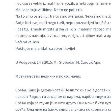
I dok su se veliki iz malih unervozili, a neki bogme i unered
Mali otpisuju velikima. Na to ne pali trik.
Na to smo osjetljivi. Na to smo alergični. Neka smo mali, 
Bolje biti svoj mali nego tuđi, neprepoznatljivi brojčić u r
I baš tu, između mrziteljstva velikih i malenih radosti ma
neprepoznavanja, izvitoperen, varljiv, ali njihov mali a op
Veći od velikih.
Poštujte male. Mali su stvorili svijet.
U Podgorici, 14.9.2015. Mr. Slobodan M. Čurović Apis
Мрзитељство великих и понос малих
Срећа. Како је дефинисати? Је ли то она која долази и
искрен.Радовати се малим стварима, најобичнијим и зн
Срећа која се глуми је нешто друго. Она може бити к
срећа. Она није на банковним рачунима покоривача суд