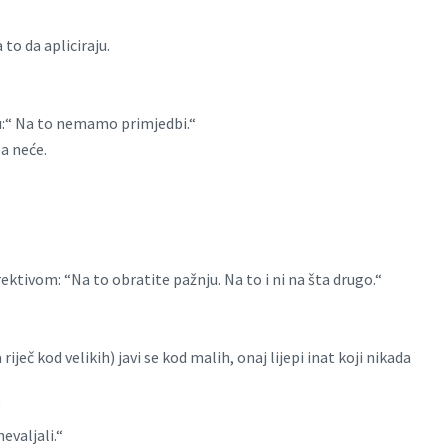
to da apliciraju.
žu:“ Na to nemamo primjedbi.“
pa neće.
rektivom: “Na to obratite pažnju. Na to i ni na šta drugo.“
riječ kod velikih) javi se kod malih, onaj lijepi inat koji nikada
“
evaljali.“