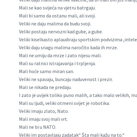
Mali se kao svijeća na vjetru batrgaju.
Mali bi samo da ostanu mali, ali svoji.
Veliki ne daju malima da budu svoji.
Veliki postaju nervozni kad gube, a gube.
Veliki kiselkasto aplaudiraju sportskim podvizima ,inte
Veliki daju snagu malima naročito kada ih mrze.
Mali ne umiju da mrze i zato nijesu mali.
Mali su ratnici istrajavanja i trpljenja.
Mali hoće samo miran san.
Veliki ne spavaju, buncaju naduvenost i prezir.
Mali se nikada ne predaju.
I zato je uvijek toliko puno malih, a tako malo velikih, ma 
Mali su ljudi, veliki otmeni svijet je robotika.
Veliki imaju zlato, Nato.
Mali imaju svoj mali vrt.
Mali ne bi u NATO.
Veliki im postavljaju zadatak“ Šta mali kažu na to.“