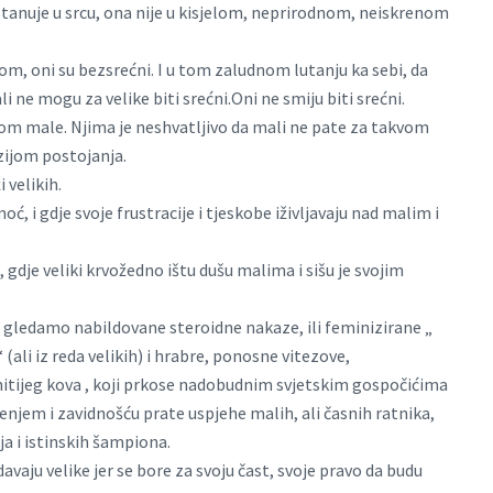
tanuje u srcu, ona nije u kisjelom, neprirodnom, neiskrenom
rećom, oni su bezsrećni. I u tom zaludnom lutanju ka sebi, da
i ne mogu za velike biti srećni.Oni ne smiju biti srećni.
štom male. Njima je neshvatljivo da mali ne pate za takvom
zijom postojanja.
 velikih.
ć, i gdje svoje frustracije i tjeskobe iživljavaju nad malim i
 gdje veliki krvožedno ištu dušu malima i sišu je svojim
i gledamo nabildovane steroidne nakaze, ili feminizirane „
 (ali iz reda velikih) i hrabre, ponosne vitezove,
itijeg kova , koji prkose nadobudnim svjetskim gospočićima
đenjem i zavidnošću prate uspjehe malih, ali časnih ratnika,
ja i istinskih šampiona.
davaju velike jer se bore za svoju čast, svoje pravo da budu