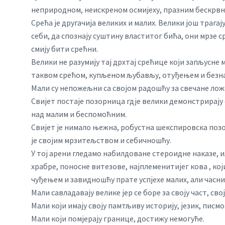
неприродном, неискреном осмијеху, празним бескрв
Срећа је другачија великих и малих. Велики још трагај
себи, да спознају суштину властитог бића, они мрзе с
смију бити срећни.
Велики не разумију тај дрхтај срећице који запљусне
таквом срећом, купљеном љубављу, отуђењем и безн
Мали су непожељни са својом радошћу за свечане лож
Свијет постаје позорница гдје велики демонстрирају с
над малим и беспомоћним.
Свијет је нимало њежна, робустна шекспировска поз
је својим мрзитељством и себичношћу.
У тој арени гледамо набилдоване стероидне наказе, и
храбре, поносне витезове, најплеменитијег кова , ко
чуђењем и завидношћу прате успјехе малих, али часн
Мали савладавају велике јер се боре за своју част, сво
Мали који имају своју памтљиву историју, језик, писмо
Мали који помјерају границе, достижу немогуће.