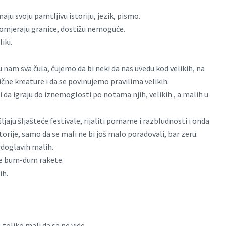
maju svoju pamtljivu istoriju, jezik, pismo.
pomjeraju granice, dostižu nemoguće.
liki.
m sva čula, čujemo da bi neki da nas uvedu kod velikih, na
čne kreature i da se povinujemo pravilima velikih.
bi da igraju do iznemoglosti po notama njih, velikih , a malih u
jaju šljašteće festivale, rijaliti pomame i razbludnosti i onda
storije, samo da se mali ne bi još malo poradovali, bar zeru.
vrdoglavih malih.
ike bum-dum rakete.
ih.
, toliko mali da se ne vide.