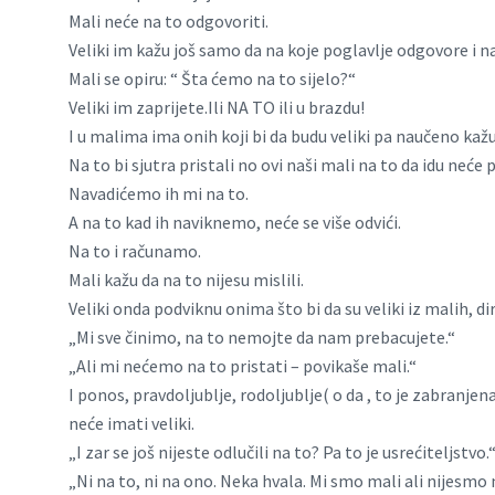
Mali neće na to odgovoriti.
Veliki im kažu još samo da na koje poglavlje odgovore i na 
Mali se opiru: “ Šta ćemo na to sijelo?“
Veliki im zaprijete.Ili NA TO ili u brazdu!
I u malima ima onih koji bi da budu veliki pa naučeno ka
Na to bi sjutra pristali no ovi naši mali na to da idu neće 
Navadićemo ih mi na to.
A na to kad ih naviknemo, neće se više odvići.
Na to i računamo.
Mali kažu da na to nijesu mislili.
Veliki onda podviknu onima što bi da su veliki iz malih, di
„Mi sve činimo, na to nemojte da nam prebacujete.“
„Ali mi nećemo na to pristati – povikaše mali.“
I ponos, pravdoljublje, rodoljublje( o da , to je zabranjena 
neće imati veliki.
„I zar se još nijeste odlučili na to? Pa to je usrećiteljstvo.
„Ni na to, ni na ono. Neka hvala. Mi smo mali ali nijesmo n