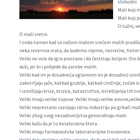
slobodni.
Mali koji i
Mali koji 
O tužni, ve
O mali sretni.
I onda taman kad sa našom malom srećom malih prodišu na
neka rezervna vrata, da budemo nijeme, nesrećne, histeri
Veliki ne vole da igra prestane i da čestitaju boljem. Oni 
duši, jer bi i pobjede da zarobe malih.
Veliki kad im je dosadno(a uglavnom im je dosadno) izmišl
zakotrljaju jače, katkad grublje, katkad ciničnije, točak i
I izmišljaju krize, krizice, katastrofice, istrebljenja tih t
Veliki imaju velike topove. Veliki imaju velike avione,vel
Veliki neprestano razvijaju ratnu industriju po grbači mal
Veliki zbog svog nezadovoljstva genocidiraju male.
Veliki kažu da je to kolateralna šteta.
Veliki imaju farmaceutske laboratorijske trovaonice.
Veliki daju malima velike vakcine, da bi mali bili još manji