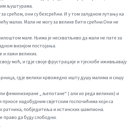
ним љуштурама.
у за срећом, они су безсрећни. И у том залудном лутању ка
рећу малих. Мали не могу за велике бити срећни.Они не
 милоштом мале. Њима је несхватљиво да мали не пате за
адном визијом постојања.
е и лажи великих.
воју моћ, и гдје своје фрустрације и тјескобе иживљавају
орница, гдје велики крвожедно ишту душу малима и сишу
ли феминизиране „ љепотане“ ( али из реда великих) и
ји пркосе надобудним свјетским госпочићима који са
их ратника, побједитеља и истинских шампиона.
је право да буду слободни.
.