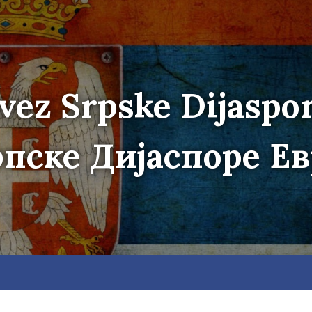
vez Srpske Dijaspo
пске Дијаспоре Е