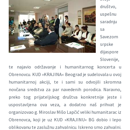
društvo,
uspešnu
saradnju
sa
Savezom
srpske
dijaspore
Slovenije,
te najavio održavanje i humanitarnog koncerta u
Obrenovcu. KUD »KRAJINA« Beograd je sudelovala u ovoj
humanitarnoj akciji, te i sami su odvojili skromna
novčana sredstva za par navedenih porodica. Naravno,
preko tog prijateljskog društva konkretnije jeste i
uspostavljena ova veza, a dodatno naš prihvat je
organizovao g. Miroslav Mišo Lapčić veliki humanitarac iz
Obrenovca, koji je uz KUD »KRAJINU« BG dobio i lepo
oblikovanu te zaslužnu zahvalnicu. Iskreno smo zahvalni.