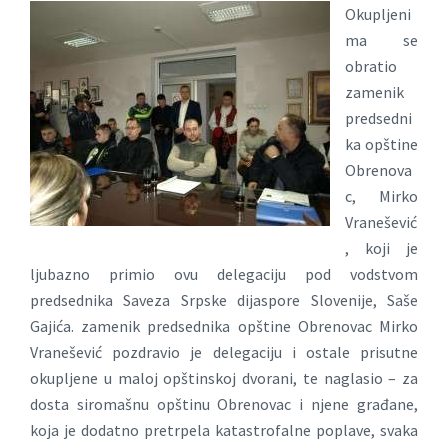
Okupljeni
ma se
obratio
zamenik
predsedni
ka opštine
Obrenova
c, Mirko
Vranešević
, koji je
ljubazno primio ovu delegaciju pod vodstvom
predsednika Saveza Srpske dijaspore Slovenije, Saše
Gajića. zamenik predsednika opštine Obrenovac Mirko
Vranešević pozdravio je delegaciju i ostale prisutne
okupljene u maloj opštinskoj dvorani, te naglasio – za
dosta siromašnu opštinu Obrenovac i njene građane,
koja je dodatno pretrpela katastrofalne poplave, svaka