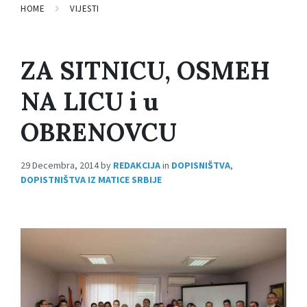
HOME
VIJESTI
ZA SITNICU, OSMEH
NA LICU i u
OBRENOVCU
29 Decembra, 2014
by
REDAKCIJA
in
DOPISNIŠTVA
,
DOPISTNIŠTVA IZ MATICE SRBIJE