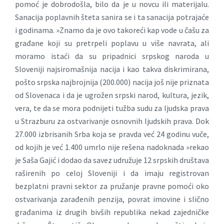
pomoć je dobrodošla, bilo da je u novcu ili materijalu.
Sanacija poplavnih šteta sanira se i ta sanacija potrajaće
i godinama. »Znamo da je ovo takoreći kap vode u čašu za
građane koji su pretrpeli poplavu u više navrata, ali
moramo istaći da su pripadnici srpskog naroda u
Sloveniji najsiromašnija nacija i kao takva diskrimirana,
pošto srpska najbrojnija (200.000) nacija još nije priznata
od Slovenaca i da je ugrožen srpski narod, kultura, jezik,
vera, te da se mora podnijeti tužba sudu za ljudska prava
u Strazburu za ostvarivanje osnovnih ljudskih prava. Dok
27.000 izbrisanih Srba koja se pravda već 24 godinu vuče,
od kojih je već 1.400 umrlo nije rešena nadoknada »rekao
je Saša Gajić i dodao da savez udružuje 12 srpskih društava
raširenih po celoj Sloveniji i da imaju registrovan
bezplatni pravni sektor za pružanje pravne pomoći oko
ostvarivanja zarađenih penzija, povrat imovine i slično
građanima iz drugih bivših republika nekad zajedničke