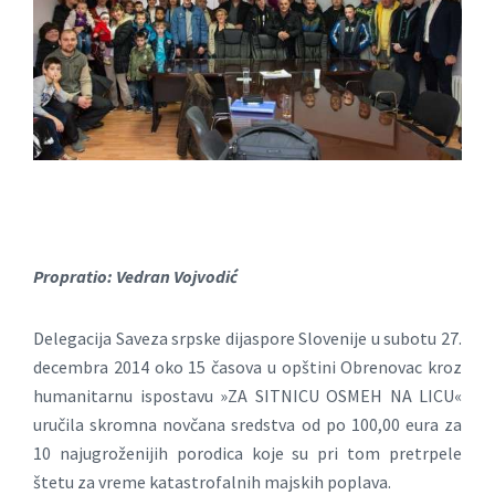
Propratio: Vedran Vojvodić
Delegacija Saveza srpske dijaspore Slovenije u subotu 27.
decembra 2014 oko 15 časova u opštini Obrenovac kroz
humanitarnu ispostavu »ZA SITNICU OSMEH NA LICU«
uručila skromna novčana sredstva od po 100,00 eura za
10 najugroženijih porodica koje su pri tom pretrpele
štetu za vreme katastrofalnih majskih poplava.