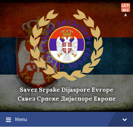
Skip
Skip
Skip
LATI
to
to
to
NIC
content
main
footer
A
navigation
Savez Srpske Dijaspore Evrope
Савез Српске Дијаспоре Европе
Menu