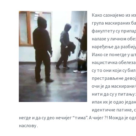
Како сазнајемо из и
група маскираних б
факултету су припад
налазе у личном обе
наређење да разбију
Иако се понегде у ш
нацистичка обелеза 
су то они који су би
престрављене девојк
очи је да маскирани
нити да су у питању
ипак их је одао једа
идентичне патике, с
негде и да су део нечијег “тима”. А чијег ?! Можда је од
наслову .