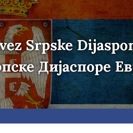
vez Srpske Dijaspo
пске Дијаспоре Е