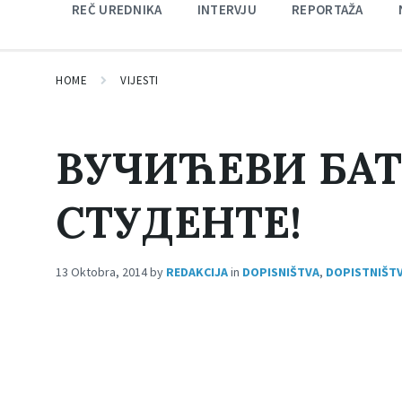
REČ UREDNIKA
INTERVJU
REPORTAŽA
HOME
VIJESTI
ВУЧИЋЕВИ БА
СТУДЕНТЕ!
13 Oktobra, 2014
by
REDAKCIJA
in
DOPISNIŠTVA
,
DOPISTNIŠTV