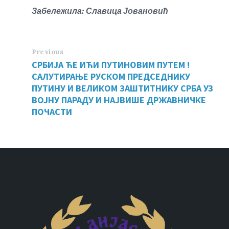
Забележила: Славица Јовановић
Previous
СРБИЈА ЋЕ ИЋИ ПУТИНОВИМ ПУТЕМ !
САЛУТИРАЊЕ РУСКОМ ПРЕДСЕДНИКУ
ПУТИНУ И ВЕЛИКОМ ЗАШТИТНИКУ СРБА УЗ
ВОЈНУ ПАРАДУ И НАЈВИШЕ ДРЖАВНИЧКЕ
ПОЧАСТИ