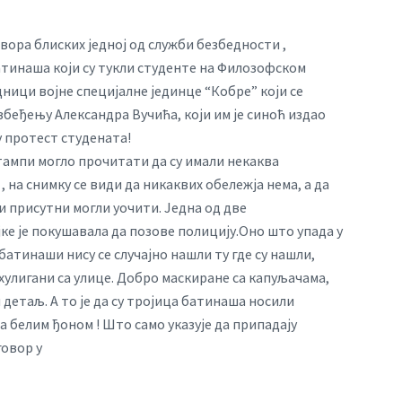
звора блиских једној од служби безбедности ,
атинаша који су тукли студенте на Филозофском
ници војне специјалне јединце “Кобре” који се
збеђењу Александра Вучића, који им је синоћ издао
 протест студената!
тампи могло прочитати да су имали некаква
, на снимку се види да никаквих обележја нема, а да
ли присутни могли уочити. Једна од две
е је покушавала да позове полицију.Оно што упада у
 батинаши нису се случајно нашли ту где су нашли,
 хулигани са улице. Добро маскиране са капуљачама,
н детаљ. А то је да су тројица батинаша носили
а белим ђоном ! Што само указује да припадају
говор у