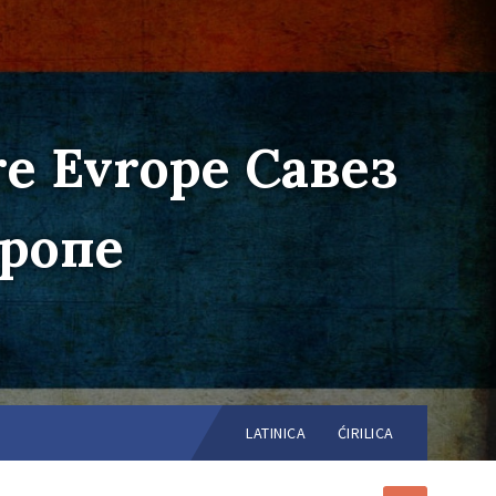
re Evrope Савез
вропе
Choose
language:
LATINICA
ĆIRILICA