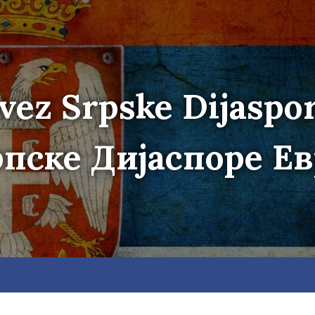
vez Srpske Dijaspo
пске Дијаспоре Е