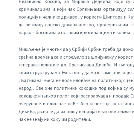
Независно Косово, за Мираша Дедеића, који су з
криминалцима и који чак Српкињама организују сил
полицију и челнике државе , у користи Шиптара и Ка
да ли имају српско држављанство, проверити им те
нарко – босовима и осталим криминалцима и колико с
Мишљење је многих да у Србији Србин треба да доноси
срећна времена се и стрељало за шпијунажу у корист
генерала полиције др. Братислава Дикића. И његов
свим структрурама. Њега могу да мрзе само они који с
, Ватикана. Њега не воле иловаче на политичкој сцен
народ . Све оне политичке кокошке под којима су мућ
кокошке и њихов полог који распрарчава и продаје Ср
очерупане и олињале неће. Ако и постоје негативн
Дикића, јасно је да их пишу непријатељи ове земље 
чак не знају ни ко су им родитељи.