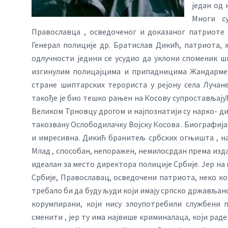
један од 
Многи с
Православца , осведоченог и доказаног патриоте 
Генерал полиције др. Братислав Дикић, патриота, х
одлучности једини се усудио да уклони споменик 
изгинулим полицајцима и припадницима Жандармери
стране шиптарских терориста у рејону села Лучан
такође је био тешко рањен на Косову супростављајућ
Великом Трновцу дрогом и најпознатији су нарко- ди
такозвану Ослободилачку Војску Косова . Биографија
и имресивна. Дикић бранитељ србских огњишта , нап
Млад , способан, непоражен, немилосрдан према изд
идеалан за место директора полиције Србије. Јер на
Србије, Православац, осведочени патриота, неко ко
требало би да буду људи који имају српско држављанс
корумпирани, који нису злоупотребили службени 
сменити , јер ту има највише криминалаца, који раде