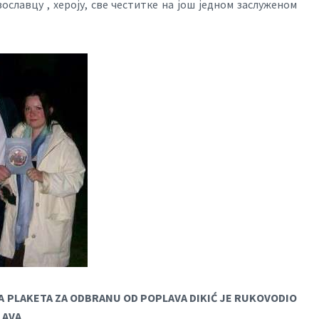
ославцу , хероју, све честитке на још једном заслуженом
A PLAKETA ZA ODBRANU OD POPLAVA DIKIĆ JE RUKOVODIO
LAVA