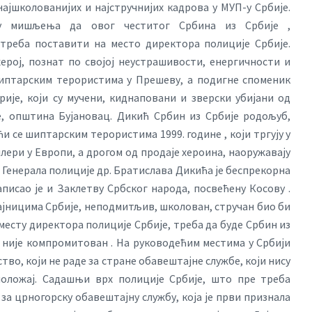
најшколованијих и најстручнијих кадрова у МУП-у Србије.
у мишљења да овог честитог Србина из Србије ,
треба поставити на место директора полиције Србије.
ерој, познат по својој неустрашивости, енергичности и
шиптарским терористима у Прешеву, а подигне споменик
је, који су мучени, киднаповани и зверски убијани од
е, општина Бујановац. Дикић Србин из Србије родољуб,
и се шиптарским терористима 1999. године , који тргују у
лери у Европи, а дрогом од продаје хероина, наоружавају
 Генерала полиције др. Братислава Дикића је беспрекорна
исао је и Заклетву Србског народа, посвећену Косову .
ајницима Србије, неподмитљив, школован, стручан био би
 месту директора полиције Србије, треба да буде Србин из
 није компромитован . На руководећим местима у Србији
тво, који не раде за стране обавештајне службе, који нису
положај. Садашњи врх полиције Србије, што пре треба
 за црногорску обавештајну службу, која је први признала