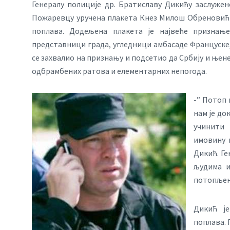
Генералу полиције др. Братиславу Дикићу заслужено
Пожаревцу уручена плакета Кнез Милош Обреновић у
поплава. Додељена плакета је највеће признањ
представници града, угледници амбасаде Француске
се захвалио на признању и подсетио да Србију и њен
одбрамбених ратова и елементарних непогода.
-” Потоп 
нам је до
учинити
имовину и
Дикић. Ге
људима и
потопљене
Дикић ј
поплава. 