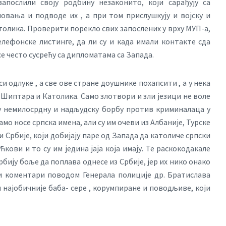
апослили своју родбину незаконито, који сарађују са
овања и подводе их , а при том прислушкују и војску и
толика. Проверити порекло свих запослених у врху МУП-а,
лефонске листинге, да ли су и када имали контакте сда
е често сусрећу са дипломатама са Запада.
 одлуке , а све ове стране доушнике похапсити , а у нека
 Шиптара и Католика. Само злотвори и зли језици не воле
у немилосрдну и надљудску борбу против криминалаца у
амо носе српска имена, али су им очеви из Албаније, Турске
и Србије, који добијају паре од Запада да католиче српски
кови и то су им једина јаја која имају. Те раскокодакале
бију боље да поплава однесе из Србије, јер их нико онако
и коментари поводом Генерала полиције др. Братислава
и најобичније баба- сере , корумпиране и поводљиве, који