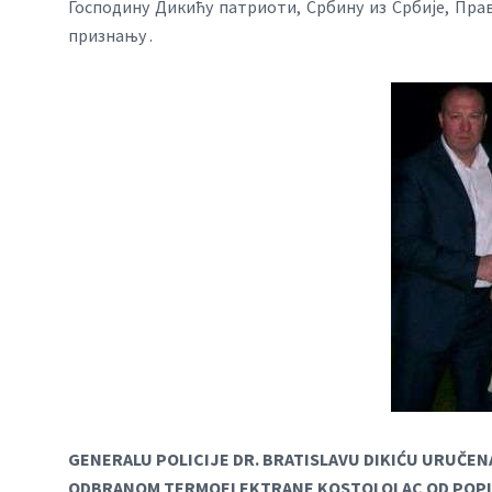
Господину Дикићу патриоти, Србину из Србије, Прав
признању .
GENERALU POLICIJE DR. BRATISLAVU DIKIĆU URUČEN
ODBRANOM TERMOELEKTRANE KOSTOLOLAC OD POP