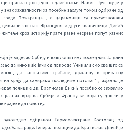
 је припало још једно одликовање. Наиме, Јуче му је у
 знак захвалности за посебне заслуге током одбране од
е града Пожаревца , а церемонији су присуствовали
, цивилне заштите Француске и други званичници. Дикић
е житеље кроз историју прате разне несреће попут разних
који је задесио Србију и вашу општину последњих 15 дана
казао да нико није јачи од природе. Учинили смо све што се
 могло, да заштитимо грађане, државну и приватну
 на крају да санирамо последице потопа ” , изјавио је
нерал полиције др. Братислав Дикић посебно се захвалио
з разних крајева Србије и Француске који су дошли у
 крајеве да помогну.
е руководио одбраном Термоелектране Костолац од
Подсећања ради: Генерал полиције др. Братислав Дикић је