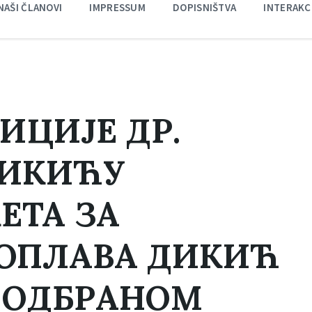
NAŠI ČLANOVI
IMPRESSUM
DOPISNIŠTVA
INTERAKC
ИЦИЈЕ ДР.
ДИКИЋУ
ЕТА ЗА
ПОПЛАВА ДИКИЋ
О ОДБРАНОМ