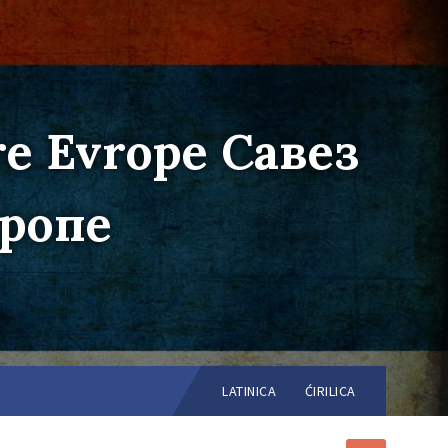
re Evrope Савез
вропе
Choose
language:
LATINICA
ĆIRILICA