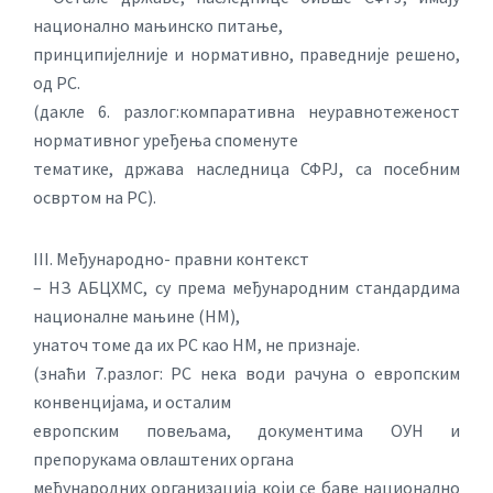
национално мањинско питање,
принципијелније и нормативно, праведније решено,
од РС.
(дакле 6. разлог:компаративна неуравнотеженост
нормативног уређења споменуте
тематике, држава наследница СФРЈ, са посебним
освртом на РС).
III. Међународно- правни контекст
– НЗ АБЦХМС, су према међународним стандардима
националне мањине (НМ),
унаточ томе да их РС као НМ, не признаје.
(знаћи 7.разлог: РС нека води рачуна о европским
конвенцијама, и осталим
европским повељама, документима ОУН и
препорукама овлаштених органа
међународних организација који се баве национално