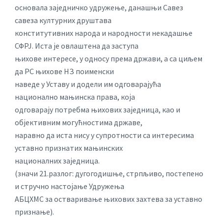
основала заједничко удружење, данашњи Савез
савеза културних друштава
конститутивних народа и народности некадашње
СФРЈ. Иста је овлаштена да заступа
њихове интересе, у односу према држави, а са циљем
да РС њихове НЗ поименски
наведе у Уставу и додели им одговарајућа
национално мањинска права, која
одговарају потребма њихових заједница, као и
објективним могућностима државе,
наравно да иста нису у супротности са интересима
уставно признатих мањинских
националних заједница.
(значи 21.разлог: дугогодишње, стрпљиво, постепено
и стручно настојање Удружења
АБЦХМС за остваривање њихових захтева за уставно
признање).