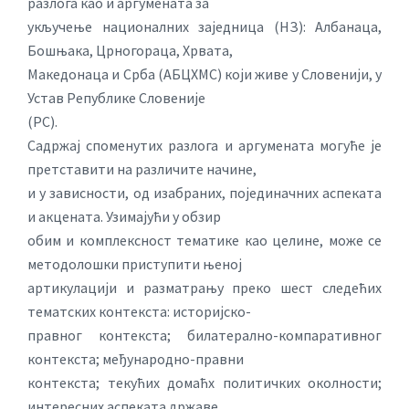
разлога као и аргумената за
укључење националних заједница (НЗ): Албанаца,
Бошњака, Црногораца, Хрвата,
Македонаца и Срба (АБЦХМС) који живе у Словенији, у
Устав Републике Словеније
(РС).
Садржај споменутих разлога и аргумената могуће је
претставити на различите начине,
и у зависности, од изабраних, појединачних аспеката
и акцената. Узимајући у обзир
обим и комплексност тематике као целине, може се
методолошки приступити њеној
артикулацији и разматрању преко шест следећих
тематских контекста: историјско-
правног контекста; билатерално-компаративног
контекста; међународно-правни
контекста; текућих домаћх политичких околности;
интересних аспеката државе,