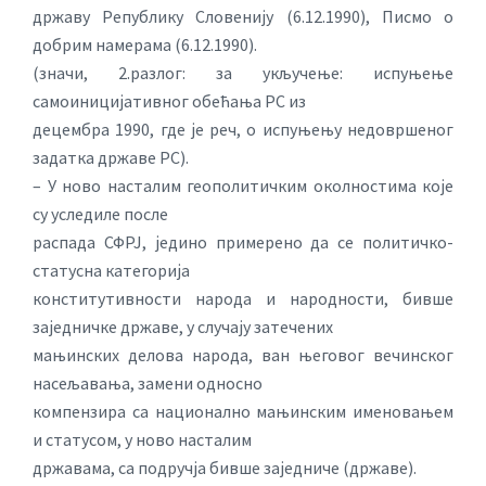
државу Републику Словенију (6.12.1990), Писмо о
добрим намерама (6.12.1990).
(значи, 2.разлог: за укључење: испуњење
самоиницијативнoг обећања РС из
децембра 1990, где је реч, о испуњењу недовршеног
задатка државе РС).
– У ново насталим геополитичким околностима које
су уследиле после
распада СФРЈ, једино примерено да се политичко-
статусна категорија
конститутивности народа и народности, бивше
заједничке државе, у случају затечених
мањинских делова народа, ван његовог вечинског
насељавања, замени односно
компензира са национално мањинским именовањем
и статусом, у ново насталим
државама, са подручја бивше заједниче (државе).