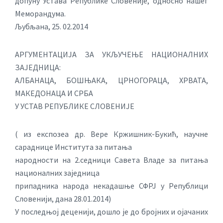
допуну Устава Републике Словеније, односно нашег
Меморандума.
Љубљана, 25. 02.2014
АРГУМЕНТАЦИЈА ЗА УКЉУЧЕЊЕ НАЦИОНАЛНИХ
ЗАЈЕДНИЦА:
АЛБАНАЦА, БОШЊАКА, ЦРНОГОРАЦА, ХРВАТА,
МАКЕДОНАЦА И СРБА
У УСТАВ РЕПУБЛИКЕ СЛОВЕНИЈЕ
( из експозеа др. Вере Кржишник-Букић, научне
сараднице Института за питања
народности на 2.седници Савета Владе за питања
националних заједница
припадника народа некадашње СФРЈ у Републици
Словенији, дана 28.01.2014)
У последњој деценији, дошло је до бројних и ојачаних