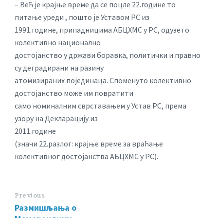
– Већ је крајње време да се поцле 22.године то
питање уреди , пошто је Уставом РС из
1991.године, припадницима АБЦХМС у РС, одузето
колективно национално
достојанство у држави боравка, политички и правно
су деградирани на разину
атомизираних појединаца. Споменуто колективно
достојанство може им повратити
само номиналним сврставањем у Устав РС, према
узору на Декларацију из
2011.године
(значи 22.разлог: крајње време за враћање
колективног достојанства АБЦХМС у РС).
Previous
Размишљања o