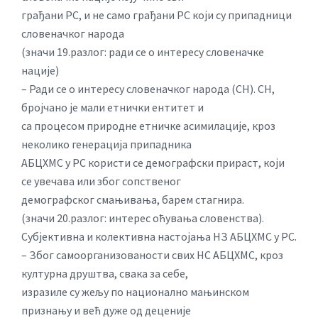
грађани РС, и не само грађани РС који су припадници
словеначког народа
(значи 19.разлог: ради се о интересу словеначке
нације)
– Ради се о интересу словеначког народа (СН). СН,
бројчано је мали етнички ентитет и
са процесом природне етничке асимилације, кроз
неколико генерација припадника
АБЦХМС у РС користи се демографски прираст, који
се увечава или због сопственог
демографског смањивања, барем стагнира.
(значи 20.разлог: интерес оћувања словенства).
Субјективна и колективна настојања НЗ АБЦХМС у РС.
– Због самоорганизованости свих НС АБЦХМС, кроз
културна друштва, свака за себе,
изразиле су жељу по национално мањинском
признању и већ дуже од деценије