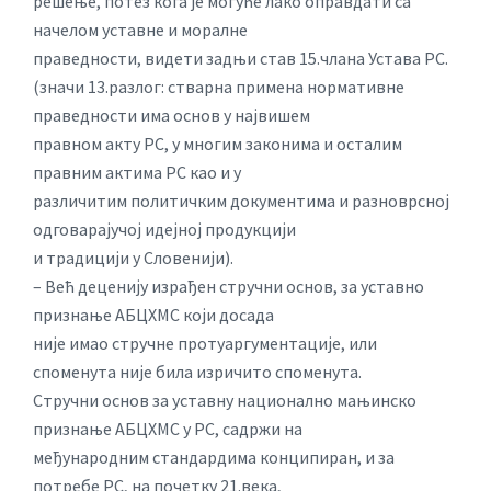
решење, потез кога је могуће лако оправдати са
начелом уставне и моралне
праведности, видети задњи став 15.члана Устава РС.
(значи 13.разлог: стварна примена нормативне
праведности има основ у највишем
правном акту РС, у многим законима и осталим
правним актима РС као и у
различитим политичким документима и разноврсној
одговарајучој идејној продукцији
и традицији у Словенији).
– Већ деценију израђен стручни основ, за уставно
признање АБЦХМС који досада
није имао стручне протуаргументације, или
споменута није била изричито споменута.
Стручни основ за уставну национално мањинско
признање АБЦХМС у РС, садржи на
међународним стандардима конципиран, и за
потребе РС, на почетку 21.века,