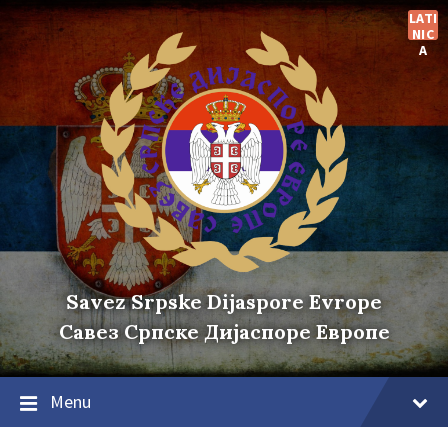
Skip
Skip
Skip
LATI
to
to
to
NIC
content
main
footer
A
navigation
Savez Srpske Dijaspore Evrope
Савез Српске Дијаспоре Европе
Menu