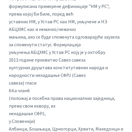
формулисана примерене дефиниције ”НМ у РС”,
према којој би биле, поред већ
уставних НМ, у Устав РС као НМ, укључене и НЗ
АБЦХМС као и немачко/немачко
мањина, ако се буде споменута одговарајуће заузела
за споменути статус. Формулација
укључења АБЦХМС у Устав РС коју је у октобру
2013.године прихватио Савез савеза
културних друштава конститутивних народа и
народности некадашње СФРЈ (Савез
савеза) гласи:
64.а члан6
(положај и посебна права националних заједница,
према свом извору, из
некадашње СФРЈ,
у Словенији)
Албанци, Бошњаци, Црногорци, Хрвати, Македонци и