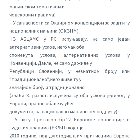
мањинском тематиком и
човековим правима).
– У сагласности са Оквирном конвенцијом за заштиту
националних мањина (ОКЗНМ)
НЗ АБЦХМС у РС испуњавају, не само један
алтернативни услов, него чак оба
споменута услова, алтернативних услова у
Конвенцији. Дакле, не само да живе у
Републици Словенији, у незнатном броју или
”традиционално”,него живе ту у
значајном броју и традиционално.
(знаћи 8. разлог: испуњенa су оба услова јединог, у
Европи, правно обавезујућег
документа, на национално мањинском подручју).
– У акту Протокол бр.12 Европске конвенције о
људским правима (ЕКЉП) којег је
2010 године, под дугогодишњим притисцима Европе