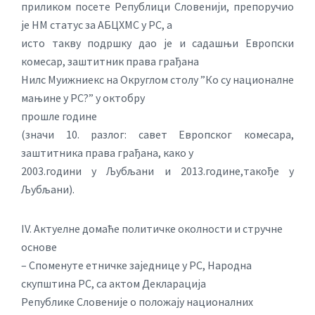
приликом посете Републици Словенији, препоручио
је НМ статус за АБЦХМС у РС, а
исто такву подршку дао је и садашњи Европски
комесар, заштитник права грађана
Нилс Муижниекс на Округлом столу ”Ко су националне
мањине у РС?” у октобру
прошле године
(значи 10. разлог: савет Европског комесара,
заштитника права грађана, како у
2003.години у Љубљани и 2013.године,такође у
Љубљани).
IV. Актуелне домаће политичке околности и стручне
основе
– Споменуте етничке заједнице у РС, Народна
скупштина РС, са актом Декларација
Републике Словеније о положају националних