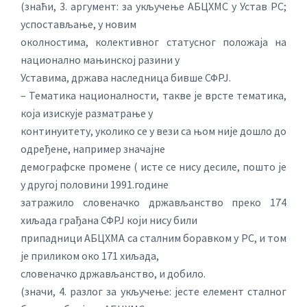
(знаћи, 3. аргумент: за укључење АБЦХМС у Устав РС;
успостављање, у новим
околностима, колективног статусног положаја на
национално мањинској разини у
Уставима, држава наследница бивше СФРЈ.
– Тематика националности, такве је врсте тематика,
која изискује разматрање у
континуитету, уколико се у вези са њом није дошло до
одређене, например значајне
демографске промене ( исте се нису десиле, пошто је
у другој половини 1991.године
затражило словеначко држављанство преко 174
хиљада грађана СФРЈ који нису били
припадници АБЦХМА са сталним боравком у РС, и том
је приликом око 171 хиљада,
словеначко држављанство, и добило.
(значи, 4. разлог за укључење: јесте елемент сталног