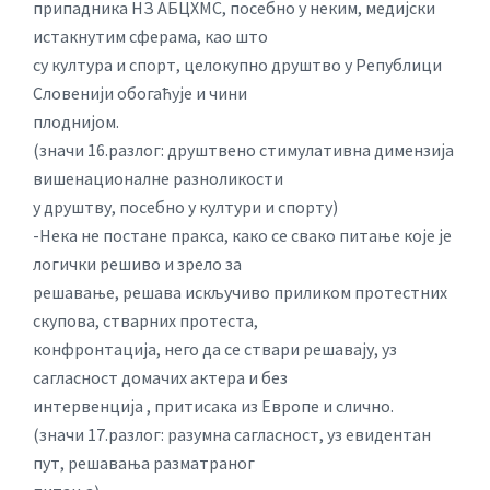
припадника НЗ АБЦХМС, посебно у неким, медијски
истакнутим сферама, као што
су култура и спорт, целокупно друштво у Републици
Словенији обогаћује и чини
плоднијом.
(значи 16.разлог: друштвено стимулативна димензија
вишенационалне разноликости
у друштву, посебно у култури и спорту)
-Нека не постане пракса, како се свако питање које је
логички решиво и зрело за
решавање, решава искључиво приликом протестних
скупова, стварних протеста,
конфронтација, него да се ствари решавају, уз
сагласност домачих актера и без
интервенција , притисака из Европе и слично.
(значи 17.разлог: разумна сагласност, уз евидентан
пут, решавања разматраног