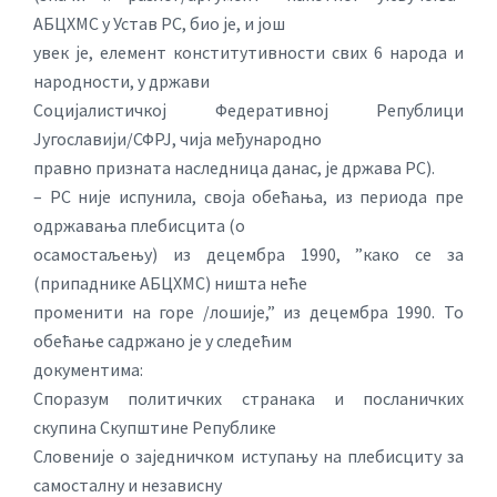
АБЦХМС у Устав РС, био је, и још
увек је, елемент конститутивности свих 6 народа и
народности, у држави
Социјалистичкој Федеративној Републици
Југославији/СФРЈ, чија међународно
правно призната наследница данас, је држава РС).
– РС није испунила, своја обећања, из периода пре
одржавања плебисцита (о
осамостаљењу) из децембра 1990, ”како се за
(припаднике АБЦХМС) ништа неће
променити на горе /лошије,” из децембра 1990. То
обећање садржано је у следећим
документима:
Споразум политичких странака и посланичких
скупина Скупштине Републике
Словеније о заједничком иступању на плебисциту за
самосталну и независну