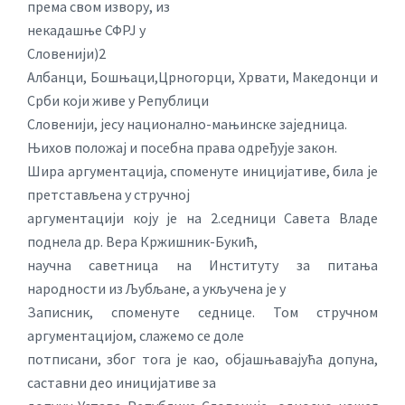
према свом извору, из
некадашње СФРЈ у
Словенији)2
Албанци, Бошњаци,Црногорци, Хрвати, Македонци и
Срби који живе у Републици
Словенији, јесу национално-мањинске заједница.
Њихов положај и посебна права одређује закон.
Шира аргументација, споменуте иницијативе, била је
претстављена у стручној
аргументацији коју је на 2.седници Савета Владе
поднела др. Вера Кржишник-Букић,
научна саветница на Институту за питања
народности из Љубљане, а укључена је у
Записник, споменуте седнице. Том стручном
аргументацијом, слажемо се доле
потписани, због тога је као, објашњавајућа допуна,
саставни део иницијативе за