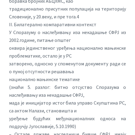
боравка бројних АБЦХМС, као
традиционално присутних популација на територију
Словеније, у 20.веку, и пре тога.4
II. Билатерално компаративни контекст
У Споразуму о наслеђивању иза некадашње СФРЈ из
2002.године, питање општег
оквира јединственог уређења национално мањинске
проблематике, остало је у РС
затворено, односно у споменутом документу ради се
о пуној отсутности решавања
национално мањинске тематике
(знаћи 5. разлог: битно отсуство Споразума о
наслеђивању иза некадашње СФРЈ,
мада је иницијатор истог била управо Скупштина РС,
са актом Налази, становишта и
уређење будућих међунационалних односа на
подручју Југославије, 5.10.1990)
– Остале државе, наследнице бивше СФРЈ, имају