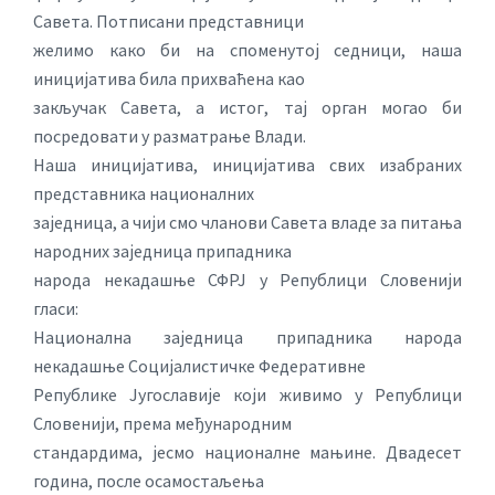
Савета. Потписани представници
желимо како би на споменутој седници, наша
иницијатива била прихваћена као
закључак Савета, а истог, тај орган могао би
посредовати у разматрање Влади.
Наша иницијатива, иницијатива свих изабраних
представника националних
заједница, а чији смо чланови Савета владе за питања
народних заједница припадника
народа некадашње СФРЈ у Републици Словенији
гласи:
Национална заједница припадника народа
некадашње Социјалистичке Федеративне
Републике Југославије који живимо у Републици
Словенији, према међународним
стандардима, јесмо националне мањине. Двадесет
година, после осамостаљења