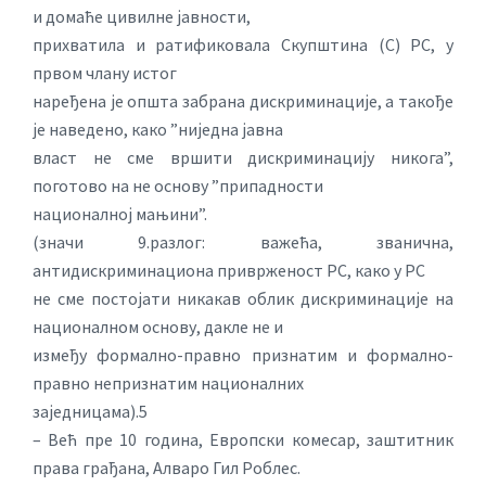
и домаће цивилне јавности,
прихватила и ратификовала Скупштина (С) РС, у
првом члану истог
наређена је општа забрана дискриминације, а такође
је наведено, како ”ниједна јавна
власт не сме вршити дискриминацију никога”,
поготово на не основу ”припадности
националној мањини”.
(значи 9.разлог: важећа, званична,
антидискриминациона приврженост РС, како у РС
не сме постојати никакав облик дискриминације на
националном основу, дакле не и
између формално-правно признатим и формално-
правно непризнатим националних
заједницама).5
– Већ пре 10 година, Европски комесар, заштитник
права грађана, Алваро Гил Роблес.