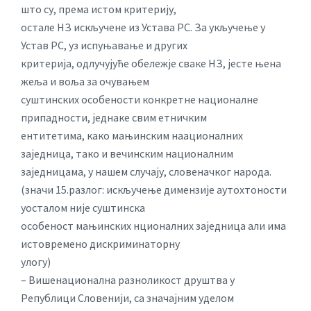
што су, према истом критерију,
остале НЗ искључене из Устава РС. За укључење у
Устав РС, уз испуњавање и других
критерија, одлучујуће обележје сваке НЗ, јесте њена
жеља и воља за очувањем
суштинских особености конкретне националне
припадности, једнаке свим етничким
ентитетима, како мањинским наационалних
заједница, тако и вечинским националним
заједницама, у нашем случају, словеначког народа.
(значи 15.разлог: искључење димензије аутохтоности
уосталом није суштинска
особеност мањинских нционалних заједница али има
истовремено дискриминаторну
улогу)
– Вишенационална разноликост друштва у
Републици Словенији, са значајним уделом