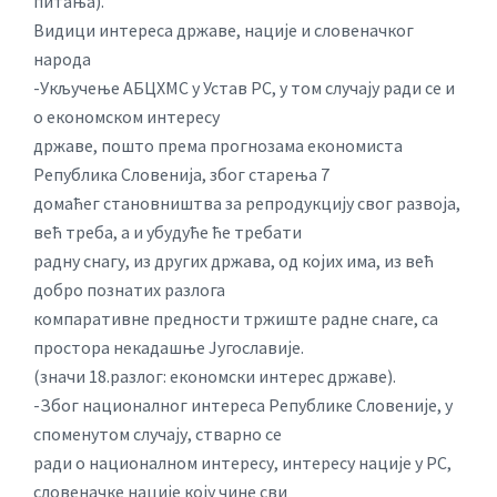
питања).
Видици интереса државе, нације и словеначког
народа
-Укључење АБЦХМС у Устав РС, у том случају ради се и
о економском интересу
државе, пошто према прогнозама економиста
Република Словенија, због старења 7
домаћег становништва за репродукцију свог развоја,
већ треба, а и убудуће ће требати
радну снагу, из других држава, од којих има, из већ
добро познатих разлога
компаративне предности тржиште радне снаге, са
простора некадашње Југославије.
(значи 18.разлог: економски интерес државе).
-Због националног интереса Републике Словеније, у
споменутом случају, стварно се
ради о националном интересу, интересу нације у РС,
словеначке нације коју чине сви