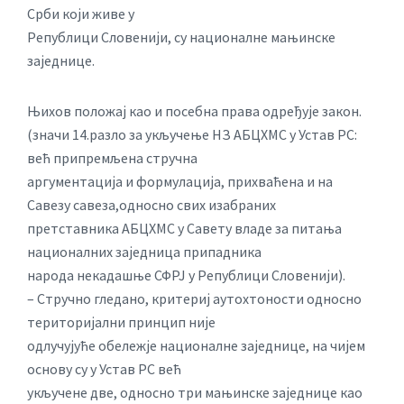
Срби који живе у
Републици Словенији, су националне мањинске
заједнице.
Њихов положај као и посебна права одређује закон.
(значи 14.разло за укључење НЗ АБЦХМС у Устав РС:
већ припремљена стручна
аргументација и формулација, прихваћена и на
Савезу савеза,односно свих изабраних
претставника АБЦХМС у Савету владе за питања
националних заједница припадника
народа некадашње СФРЈ у Републици Словенији).
– Стручно гледано, критериј аутохтоности односно
територијални принцип није
одлучујуће обележје националне заједнице, на чијем
основу су у Устав РС већ
укључене две, односно три мањинске заједнице као