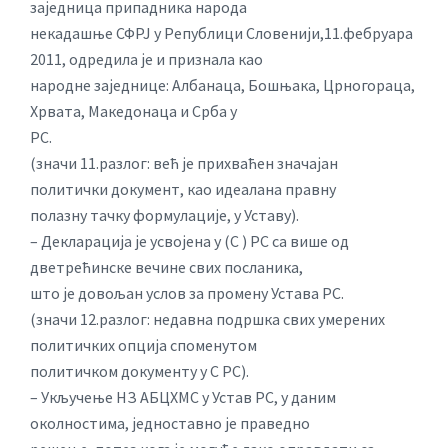
заједница припадника народа
некадашње СФРЈ у Републици Словенији,11.фебруара
2011, одредила је и признала као
народне заједнице: Албанаца, Бошњака, Црногораца,
Хрвата, Македонаца и Срба у
РС.
(значи 11.разлог: већ је прихваћен значајан
политички документ, као идеалана правну
полазну тачку формулације, у Уставу).
– Декларација је усвојена у (С ) РС са више од
дветрећинске вечине свих посланика,
што је довољан услов за промену Устава РС.
(значи 12.разлог: недавна подршка свих умерених
политичких опција споменутом
политичком документу у С РС).
– Укључење НЗ АБЦХМС у Устав РС, у даним
околностима, једноставно је праведно