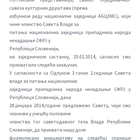
савеза културних друштава (према
азбучном реду националне заједнице АБЦХМС), који
чине чланство Савета Владе за
питања националних заједница припадника народа
некадашње СФРЈ у
Републици Словенији,
на заједничком састанку, 25.02.2014, сагласно смо
прихватили следећи закључак.
У сагласности са Одлуком 3.тачке 2.седнице Савета
владе за питања националних
заједница припадника народа некадашње СФРЈ у
Републици Словенији, дана
28.јануара 2014,године предлажемо Савету, чији смо
чланови у учешћу половине
чланства тог саветодавног тела Владе Републике
Словеније, да прихвати нашу доле
формулисану иницијативу на следећој седници