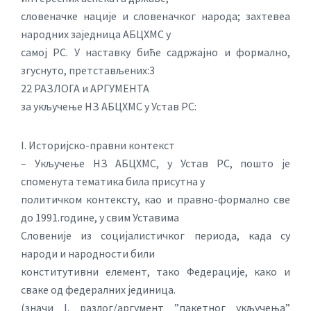
словеначке нације и словеначког народа; захтевеа
народних заједница АБЦХМС у
самој РС. У наставку биће садржајно и формално,
згуснуто, претстављених:3
22 РАЗЛОГА и АРГУМЕНТА
за укључење НЗ АБЦХМС у Устав РС:
I. Историјско-правни контекст
– Укључење НЗ АБЦХМС, у Устав РС, пошто је
споменута тематика била присутна у
политичком контексту, као и правно-формално све
до 1991.године, у свим Уставима
Словеније из социјалистичког периода, када су
народи и народности били
конститутивни елемент, тако Федерације, како и
сваке од федералних јединица.
(значи I. разлог/аргумент ”пакетног укључења”