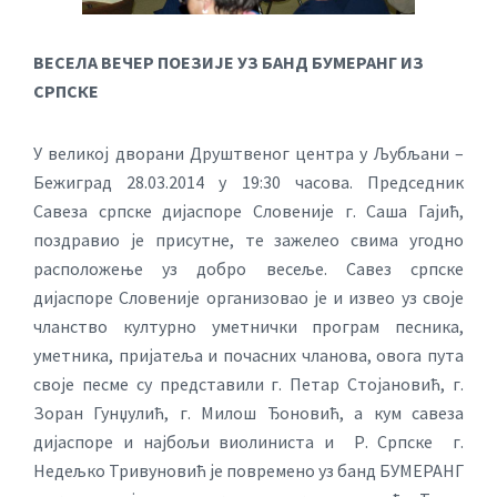
ВЕСЕЛА ВЕЧЕР ПОЕЗИЈЕ УЗ БАНД БУМЕРАНГ ИЗ
СРПСКЕ
У великој дворани Друштвеног центра у Љубљани –
Бежиград 28.03.2014 у 19:30 часова. Председник
Савеза српске дијаспоре Словеније г. Саша Гајић,
поздравио је присутне, те зажелео свима угодно
расположење уз добро весеље. Савез српске
дијаспоре Словеније организовао је и извео уз своје
чланство културно уметнички програм песника,
уметника, пријатеља и почасних чланова, овога пута
своје песме су представили г. Петар Стојановић, г.
Зоран Гунџулић, г. Милош Ђоновић, а кум савеза
дијаспоре и најбољи виолиниста и Р. Српске г.
Недељко Тривуновић је повремено уз банд БУМЕРАНГ