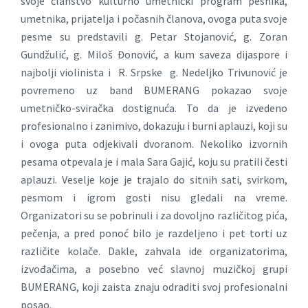
svoje članstvo kulturno umetnički program pesnika,
umetnika, prijatelja i počasnih članova, ovoga puta svoje
pesme su predstavili g. Petar Stojanović, g. Zoran
Gundžulić, g. Miloš Đonović, a kum saveza dijaspore i
najbolji violinista i R. Srpske g. Nedeljko Trivunović je
povremeno uz band BUMERANG pokazao svoje
umetničko-sviračka dostignuća. To da je izvedeno
profesionalno i zanimivo, dokazuju i burni aplauzi, koji su
i ovoga puta odjekivali dvoranom. Nekoliko izvornih
pesama otpevala je i mala Sara Gajić, koju su pratili česti
aplauzi. Veselje koje je trajalo do sitnih sati, svirkom,
pesmom i igrom gosti nisu gledali na vreme.
Organizatori su se pobrinuli i za dovoljno različitog pića,
pečenja, a pred ponoć bilo je razdeljeno i pet torti uz
različite kolače. Dakle, zahvala ide organizatorima,
izvođačima, a posebno već slavnoj muzičkoj grupi
BUMERANG, koji zaista znaju odraditi svoj profesionalni
posao.