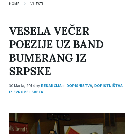
HOME
VIJESTI
VESELA VEČER
POEZIJE UZ BAND
BUMERANG IZ
SRPSKE
30 Marta, 2014
by
REDAKCIJA
in
DOPISNIŠTVA
,
DOPISTNIŠTVA
IZ EVROPE I SVETA