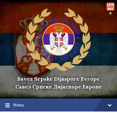
Skip
Skip
Skip
LATI
to
to
to
NIC
content
main
footer
A
navigation
Savez Srpske Dijaspore Evrope
Савез Српске Дијаспоре Европе
Menu