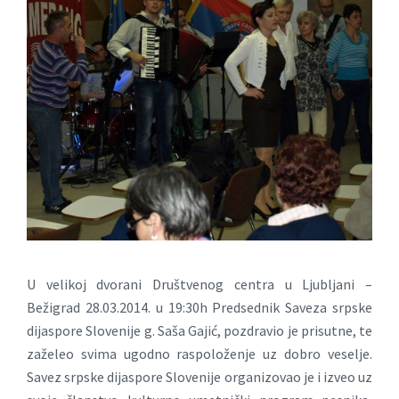
U velikoj dvorani Društvenog centra u Ljubljani –
Bežigrad 28.03.2014. u 19:30h Predsednik Saveza srpske
dijaspore Slovenije g. Saša Gajić, pozdravio je prisutne, te
zaželeo svima ugodno raspoloženje uz dobro veselje.
Savez srpske dijaspore Slovenije organizovao je i izveo uz