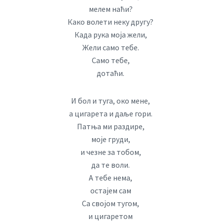
мелем наћи?
Како волети неку другу?
Када рука моја жели,
Жели само тебе.
Само тебе,
дотаћи.
И бол и туга, око мене,
а цигарета и даље гори.
Патња ми раздире,
моје груди,
и чезне за тобом,
да те воли.
А тебе нема,
остајем сам
Са својом тугом,
и цигаретом