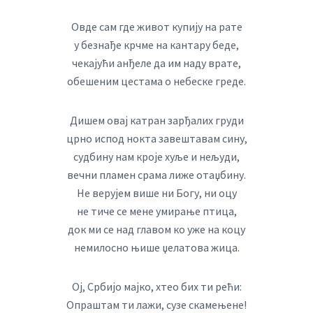
Овде сам где живот купију на рате
у безнађе крчме на кантару беде,
чекајући анђеле да им наду врате,
обешеним цестама о небеске греде.
Дишем овај катран зарђалих груди
црно испод нокта завештавам сину,
судбину нам кроје хуље и нељуди,
вечни пламен срама лиже отаџбину.
Не верујем више ни Богу, ни оцу
не тиче се мене умирање птица,
док ми се над главом ко уже на коцу
немилосно њише џелатова жица.
Ој, Србијо мајко, хтео бих ти рећи:
Опраштам ти лажи, сузе скамењене!