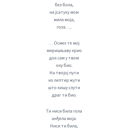
без бола,
на јсатуку мом
мила моја,
гола…..
… Осмех те мој
миришљаву крио
док сам у твом
оку био.
На твојој пути
ко лептир жути
што кишу слути
драг ти био.
Ти ниси била гола
анђела моја.
Ниси ти била,