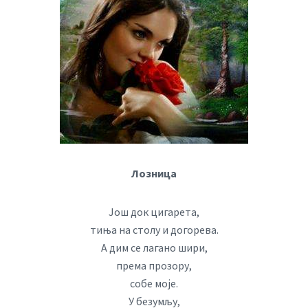
Лозница
Још док цигарета,
тиња на столу и догорева.
А дим се лагано шири,
према прозору,
собе моје.
У безумљу,