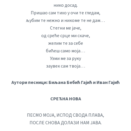
нико досад.
Пришао сам тихо у очи те гледам,
љубим те нежно и никоме те не дам…
Стегни ме јаче,
од среће срце ми скаче,
желим те за себе
бићеш само моја…
Узми ме за руку
заувек сам твоја…
Аутори песници: Биљана Бебић Гајић и Иван Гајић
СРЕЋНА НОВА
ПЕСМО МОЈА, ИСПОД СВОДА ПЛАВА,
ПОСЛЕ СНОВА ДОЛАЗИ НАМ ЈАВА.