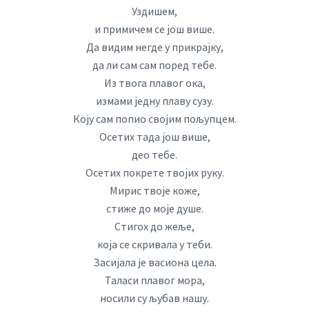
Уздишем,
и примичем се још више.
Да видим негде у прикрајку,
да ли сам сам поред тебе.
Из твога плавог ока,
измами једну плаву сузу.
Коју сам попио својим пољупцем.
Осетих тада још више,
део тебе.
Осетих покрете твојих руку.
Мирис твоје коже,
стиже до моје душе.
Стигох до жеље,
која се скривала у теби.
Засијала је васиона цела.
Таласи плавог мора,
носили су љубав нашу.