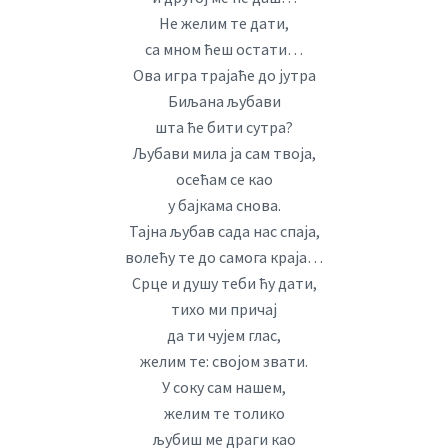
Не желим те дати,
са мном ћеш остати…
Ова игра трајаће до јутра
Биљана љубави
шта ће бити сутра?
Љубави мила ја сам твоја,
осећам се као
у бајкама снова.
Тајна љубав сада нас спаја,
волећу те до самога краја…
Срце и душу теби ћу дати,
тихо ми причај
да ти чујем глас,
желим те: својом звати.
У соку сам нашем,
желим те толико
љубиш ме драги као