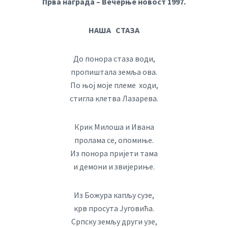
Прва награда – Вечерње новост 1997.
НАША СТАЗА
До понора стаза води,
пропиштала земља ова.
По њој моје племе ходи,
стигла клетва Лазарева.
Крик Милоша и Ивана
пролама се, опомиње.
Из понора пријети тама
и демони и звијериње.
Из Божура капљу сузе,
крв просута Југовића.
Српску земљу други узе,