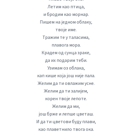
Летим као птица,
и бродим као морнар.
Пишем на једном облаку,
твоје име.
Тражим те у таласима,
плавога мора.
Крадем од сунца зраке,
да их подарим теби.
Узимам оз облака,
кап кише која још није пала.
Желим да ти овлажим усне.
Желим да ти залијем,
корен твоје лепоте.
Желим да ми,
још брже и лепше цветаш.
И да ти цветови буду плави,
као плаветнило твога ока.