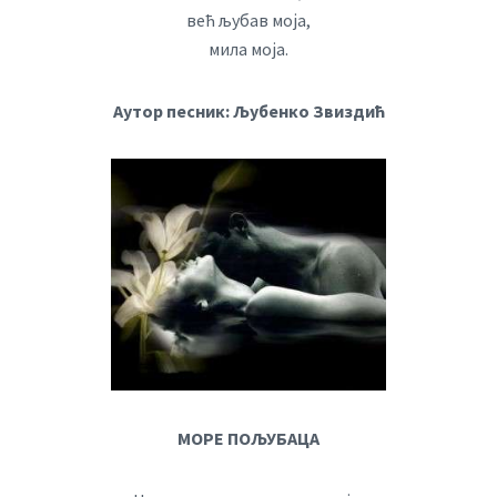
већ љубав моја,
мила моја.
Аутор песник: Љубенко Звиздић
МОРЕ ПОЉУБАЦА