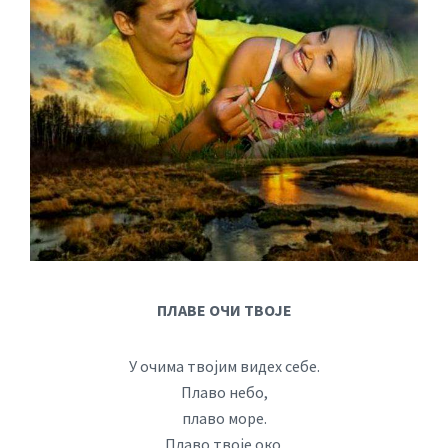
ПЛАВЕ ОЧИ ТВОЈЕ
У очима твојим видех себе.
Плаво небо,
плаво море.
Плаво твоје око.