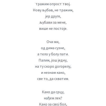
тражим опрост твој.
Нову љубав, не тражим,
јер друге,
љубави за мене,
више не постоје.
Очи ми,
од дима сузне,
а тело у болу пати.
Палим, још једну,
на ту скоро догорелу,
и незнам како,
све то, да схватим.
Како да срцу,
нађем лек?
Како за свој бол,