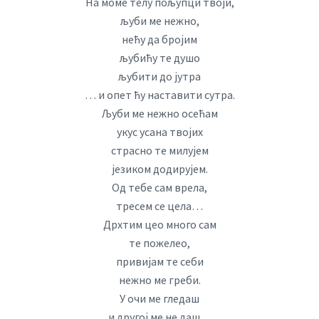
На моме телу пољупци твоји,
љуби ме нежно,
нећу да бројим
љубићу те душо
љубити до јутра
… и опет ћу наставити сутра.
Љуби ме нежно осећам
укус усана твојих
страсно те милујем
језиком додирујем.
Од тебе сам врела,
тресем се цела…
Дрхтим цео много сам
те пожелео,
привијам те себи
нежно ме греби.
У очи ме гледаш
и другој ме не даш…