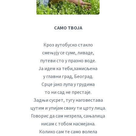
САМО ТВОЈА
Кроз аутобуско стакло
смењују се суме, ливаде,
путеви сто у празно воде.
Ја идем ка теби,замисљена
у главни град, Београд.
Срце јако лупа у грудима
то ни сад не престаје.
Задњи сусрет, тугу наговестава
цутим и упијам сваку ти црту лица.
Говорис да сам незрела, сањалица
нисам с тобом насмејана.
Колико сам те само волела