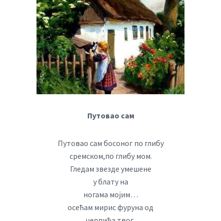
Путовао сам
Путовао сам босоног по глибу
сремском,по глибу мом.
Гледам звезде умешене
у блату на
ногама мојим…
осећам мирис фуруна од
черпића твог.