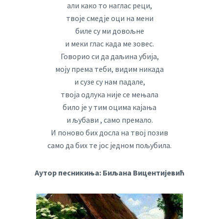
али како то наглас реци,
твоје смедје оци на мени
биле су ми довољне
и меки глас када ме зовес.
Говорио си да даљина убија,
моју према теби, видим никада
и сузе су нам падале,
твоја одлука није се мењала
било је у тим оцима кајања
и љубави , само премало.
И поново бих досла на твој позив
само да бих те јос једном пољубила.
Аутор песникиња: Биљана Вицентијевић