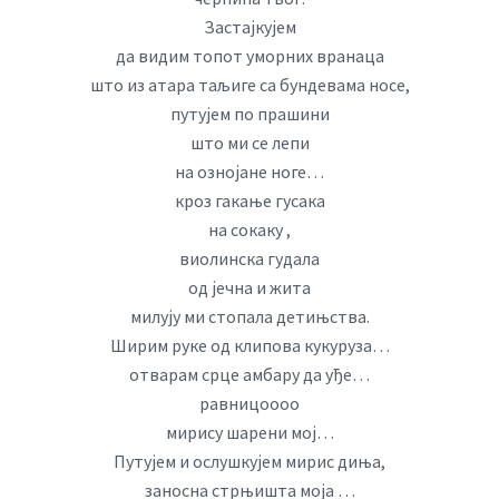
Застајкујем
да видим топот уморних вранаца
што из атара таљиге са бундевама носе,
путујем по прашини
што ми се лепи
на ознојане ноге…
кроз гакање гусака
на сокаку ,
виолинска гудала
од јечна и жита
милују ми стопала детињства.
Ширим руке од клипова кукуруза…
отварам срце амбару да уђе…
равницоооо
мирису шарени мој…
Путујем и ослушкујем мирис диња,
заносна стрњишта моја …