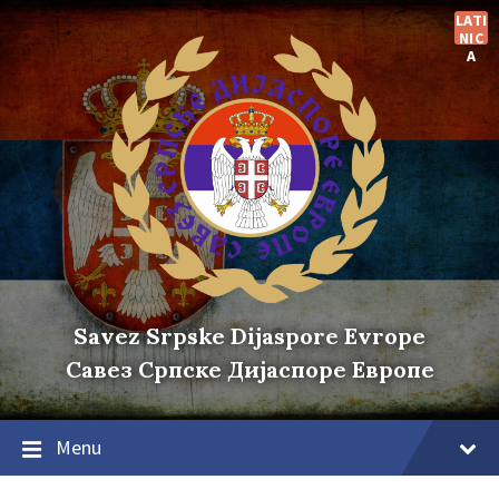
Skip
Skip
Skip
LATI
to
to
to
NIC
content
main
footer
A
navigation
Savez Srpske Dijaspore Evrope
Савез Српске Дијаспоре Европе
Menu