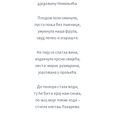
дједовину Немањића.
Плодом лоза оманула,
пуста поља без пшенице,
умукнула наша фрула,
свуд пепео и згариште.
Не пију се слатка вина,
издахнула крсна свијећа,
неста мирис рузмарина,
јоргована у прољећа.
До понора стаза води,
ту ће бити крај нам снова,
по њој моје племе ходи –
стигла клетва Лазарева.