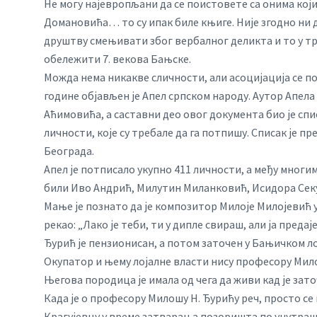
Не могу најевропљани да се поистовете са онима кој
Домановића… то су ипак биле књиге. Није згодно ни 
друштву смењивати због вербалног деликта и то у тр
обележити 7. векова Бањске.
Можда нема никакве сличности, али асоцијација се пој
године објављен је Апел српском народу. Аутор Апела
Аћимовића, а саставни део овог документа био је спи
личности, које су требале да га потпишу. Списак је 
Београда.
Апел је потписало укупно 411 личности, а међу многим
били Иво Андрић, Милутин Миланковић, Исидора Секу
Мање је познато да је композитор Милоје Милојевић 
рекао: „Лако је теби, ти у дипле свираш, али ја пред
Ђурић је пензионисан, а потом заточен у Бањичком ло
Окупатор и њему лојалне власти нису професору Мило
Његова породица је имала од чега да живи кад је зат
Када је о професору Милошу Н. Ђурићу реч, просто се 
Крагујевцу у време затварања позоришта по унутрашњ