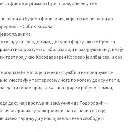
ре са финим људима из Приштине, али ће у тим
позвани да будемо фини, и ми, који нисмо позвани да
редност – Срби с Косова!”
најевропљанима:
, у складу са трендовима, дотурио фарсу: ако се Срби са
прихвати Споразум о стабилизацији и раздруживању, имају
их третирају као Косоваре (реч Косовар је албанска, и она
самоодлазеће матице и њених служби и не придруже се
љно учествују у тестерисању ноге по колену док су у пети,
за, да цитирам пријатеља, апатриде у рођеној земљи,
еда да су најевропљани закључили да Тодоровић –
ичке прилике у нашој земљи, на тај начин што је,
ин извео тврдњу да у нашој земљи нема слободе и