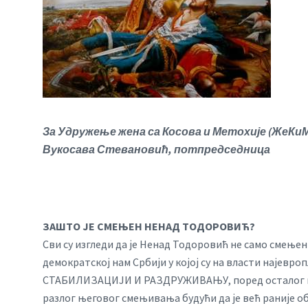
За Удружење жена са Косова и Метохије (ЖеКи
Вукосава Стевановић, потпредседница
ЗАШТО ЈЕ СМЕЊЕН НЕНАД ТОДОРОВИЋ?
Сви су изгледи да је Ненад Тодоровић не само смењен
демократској нам Србији у којој су на власти најевр
СТАБИЛИЗАЦИЈИ И РАЗДРУЖИВАЊУ, поред осталог цити
разлог његовог смењивања будући да је већ раније об