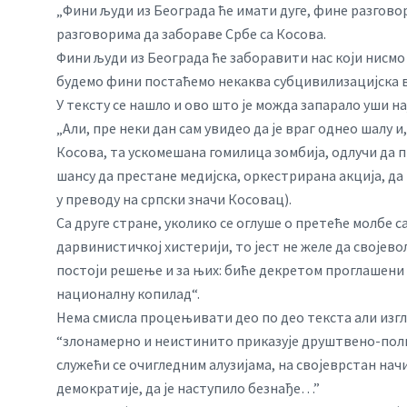
„Фини људи из Београда ће имати дуге, фине разгово
разговорима да забораве Србе са Косова.
Фини људи из Београда ће заборавити нас који нисмо 
будемо фини постаћемо некаква субцивилизацијска в
У тексту се нашло и ово што је можда запарало уши 
„Али, пре неки дан сам увидео да је враг однео шалу и
Косова, та ускомешана гомилица зомбија, одлучи да 
шансу да престане медијска, оркестрирана акција, да 
у преводу на српски значи Косовац).
Са друге стране, уколико се оглуше о претеће молбе 
дарвинистичкој хистерији, то јест не желе да својево
постоји решење и за њих: биће декретом проглашени 
националну копилад“.
Нема смисла процењивати део по део текста али изгл
“злонамерно и неистинито приказује друштвено-полит
служећи се очигледним алузијама, на својеврстан нач
демократије, да је наступило безнађе…”