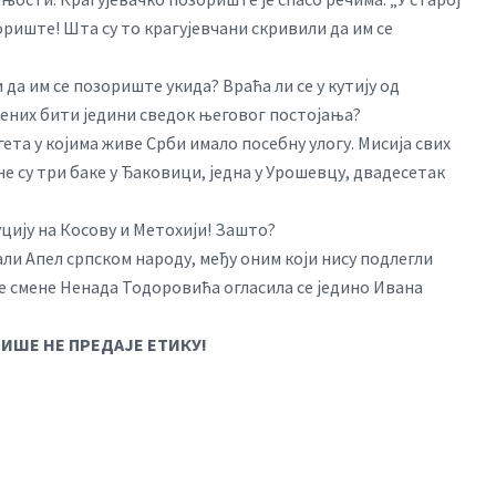
риште! Шта су то крагујевчани скривили да им се
да им се позориште укида? Враћа ли се у кутију од
ених бити једини сведок његовог постојања?
ета у којима живе Срби имало посебну улогу. Мисија свих
е су три баке у Ђаковици, једна у Урошевцу, двадесетак
уцију на Косову и Метохији! Зашто?
ли Апел српском народу, међу оним који нису подлегли
е смене Ненада Тодоровића огласила се једино Ивана
ИШЕ НЕ ПРЕДАЈЕ ЕТИКУ!