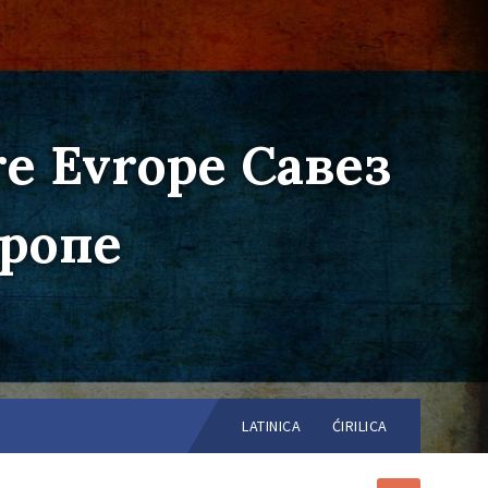
re Evrope Савез
вропе
Choose
language:
LATINICA
ĆIRILICA