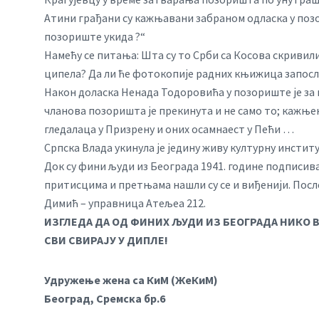
Атини грађани су кажњавани забраном одласка у позо
позориште укида ?“
Намећу се питања: Шта су то Срби са Косова скривили 
ципела? Да ли ће фотокопије радних књижица запосл
Након доласка Ненада Тодоровића у позориште је за г
чланова позоришта је прекинута и не само то; кажњен
гледалаца у Призрену и оних осамнаест у Пећи …
Српска Влада укинула је једину живу културну инстит
Док су фини људи из Београда 1941. године подписива
притисцима и претњама нашли су се и виђенији. Посл
Димић – управница Атељеа 212.
ИЗГЛЕДА ДА ОД ФИНИХ ЉУДИ ИЗ БЕОГРАДА НИКО В
СВИ СВИРАЈУ У ДИПЛЕ!
Удружење жена са КиМ (ЖеКиМ)
Београд, Сремска бр.6