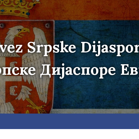
vez Srpske Dijaspo
пске Дијаспоре Е