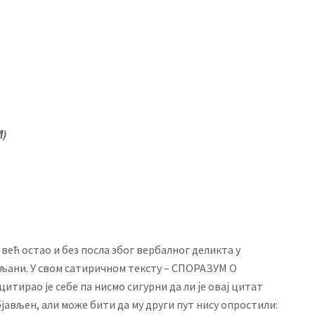
М)
 већ остао и без посла због вербалног деликта у
опљани. У свом сатиричном тексту – СПОРАЗУМ О
рао je себе па нисмо сигурни да ли је овај цитат
јављен, али може бити да му други пут нису опростили: