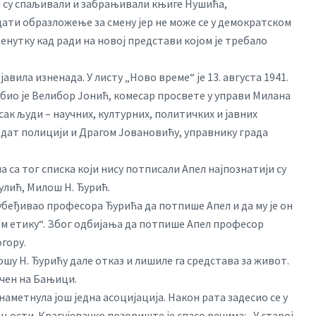
и су спаљивали и забрањивали књиге Нушића,
дати образложење за смену јер не може се у демократском
енутку кад ради на новој представи којом је требало
авила изненада. У листу „Ново време“ је 13. августа 1941.
 био је Велибор Јонић, комесар просвете у управи Милана
сак људи – научних, културних, политичких и јавних
предат полицији и Драгом Јовановићу, управнику града
а са тог списка који нису потписали Апел најпознатији су
лић, Милош Н. Ђурић.
убеђивао професора Ђурића да потпише Апел и да му је он
ајем етику“. Због одбијања да потпише Апел професор
гору.
шу Н. Ђурићу дале отказ и лишиле га средстава за живот.
очен на Бањици.
наметнула још једна асоцијација. Након рата задесио се у
ости. Крагујевачко позориште је спасо речима: „У старој