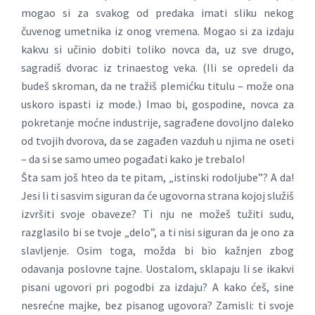
mogao si za svakog od predaka imati sliku nekog
čuvenog umetnika iz onog vremena. Mogao si za izdaju
kakvu si učinio dobiti toliko novca da, uz sve drugo,
sagradiš dvorac iz trinaestog veka. (Ili se opredeli da
budeš skroman, da ne tražiš plemićku titulu – može ona
uskoro ispasti iz mode.) Imao bi, gospodine, novca za
pokretanje moćne industrije, sagrađene dovoljno daleko
od tvojih dvorova, da se zagađen vazduh u njima ne oseti
– da si se samo umeo pogađati kako je trebalo!
Šta sam još hteo da te pitam, „istinski rodoljube”? A da!
Jesi li ti sasvim siguran da će ugovorna strana kojoj služiš
izvršiti svoje obaveze? Ti nju ne možeš tužiti sudu,
razglasilo bi se tvoje „delo”, a ti nisi siguran da je ono za
slavljenje. Osim toga, možda bi bio kažnjen zbog
odavanja poslovne tajne. Uostalom, sklapaju li se ikakvi
pisani ugovori pri pogodbi za izdaju? A kako ćeš, sine
nesrećne majke, bez pisanog ugovora? Zamisli: ti svoje