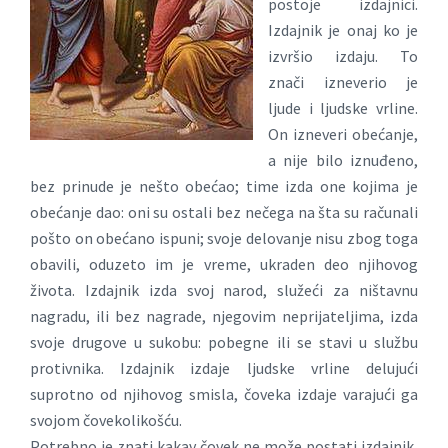
postoje izdajnici.
Izdajnik je onaj ko je
izvršio izdaju. To
znači izneverio je
ljude i ljudske vrline.
On izneveri obećanje,
a nije bilo iznuđeno,
bez prinude je nešto obećao; time izda one kojima je
obećanje dao: oni su ostali bez nečega na šta su računali
pošto on obećano ispuni; svoje delovanje nisu zbog toga
obavili, oduzeto im je vreme, ukraden deo njihovog
života. Izdajnik izda svoj narod, služeći za ništavnu
nagradu, ili bez nagrade, njegovim neprijateljima, izda
svoje drugove u sukobu: pobegne ili se stavi u službu
protivnika. Izdajnik izdaje ljudske vrline delujući
suprotno od njihovog smisla, čoveka izdaje varajući ga
svojom čovekolikošću.
Potrebno je znati kakav čovek ne može postati izdajnik,