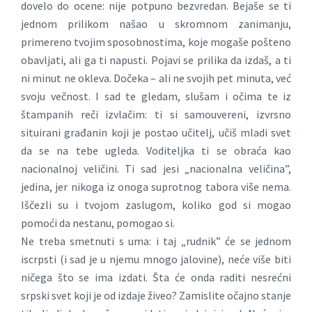
dovelo do ocene: nije potpuno bezvredan. Bejaše se ti
jednom prilikom našao u skromnom zanimanju,
primereno tvojim sposobnostima, koje mogaše pošteno
obavljati, ali ga ti napusti. Pojavi se prilika da izdaš, a ti
ni minut ne okleva. Dočeka – ali ne svojih pet minuta, već
svoju večnost. I sad te gledam, slušam i očima te iz
štampanih reči izvlačim: ti si samouvereni, izvrsno
situirani građanin koji je postao učitelj, učiš mladi svet
da se na tebe ugleda. Voditeljka ti se obraća kao
nacionalnoj veličini. Ti sad jesi „nacionalna veličina”,
jedina, jer nikoga iz onoga suprotnog tabora više nema.
Iščezli su i tvojom zaslugom, koliko god si mogao
pomoći da nestanu, pomogao si.
Ne treba smetnuti s uma: i taj „rudnik” će se jednom
iscrpsti (i sad je u njemu mnogo jalovine), neće više biti
ničega što se ima izdati. Šta će onda raditi nesrećni
srpski svet koji je od izdaje živeo? Zamislite očajno stanje