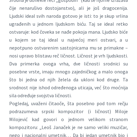
Srodna je donekle reči „gospodin” (kad se njome izražava
čije nenarušivo dostojanstvo), ali je još dragocenija.
Ljudski ideal svih naroda gotovo je isti: to je skup vrlina
ugrađenih u jednom ljudskom biću. Taj se ideal retko
ostvaruje: kod čoveka se nađe pokoja mana. Ljudsko biće
u kojem se taj ideal u najvećoj meri ostvari, a u
nepotpuno ostvarenim sastojnicama mu se primakne –
nosi upravo blistavu reč ličnost. Ličnost je vrh ljudskosti.
Dva primerka ovoga vrha, dve ličnosti srodnici su
posebne vrste, imaju mnogo zajedničkog a malo onoga
što bi jedna od njih želela da ukloni kod druge. Ta
srodnost nije ishod određenoga uticaja, već što moćnija
sila određuje svojstva ličnosti.
Pogledaj, uvaženi čitaoče, šta posebno pod tom rečju
podrazumeva srpski kompozitor (i ličnost) Miloje
Milojević kad govori o jednom velikom stranom
kompozitoru: „Leoš Janaček je ne samo veliki muzičar,
nego i nacionalni umetnik… Da bi jedan umetnik bio i