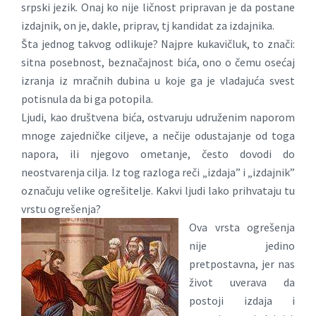
srpski jezik. Onaj ko nije ličnost pripravan je da postane
izdajnik, on je, dakle, priprav, tj kandidat za izdajnika.
Šta jednog takvog odlikuje? Najpre kukavičluk, to znači:
sitna posebnost, beznačajnost bića, ono o čemu osećaj
izranja iz mračnih dubina u koje ga je vladajuća svest
potisnula da bi ga potopila.
Ljudi, kao društvena bića, ostvaruju udruženim naporom
mnoge zajedničke ciljeve, a nečije odustajanje od toga
napora, ili njegovo ometanje, često dovodi do
neostvarenja cilja. Iz tog razloga reči „izdaja” i „izdajnik”
označuju velike ogrešitelje. Kakvi ljudi lako prihvataju tu
vrstu ogrešenja?
Ova vrsta ogrešenja
nije jedino
pretpostavna, jer nas
život uverava da
postoji izdaja i