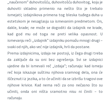
„naučenom” duhovitošću, duhovitošću duhovitog, koju je
duhoviti skladno primenio na nešto što je trebalo
ismejati; izdajnikova primena tog bleska tuđega duha u
estetskom je nesaglasju sa ismevanim predmetom. On,
dakle, krade; ne može se dogoditi da izdajnik ne krade,
kad god mu od toga ne preti velika opasnost. U
ismevanju reči „izdajnik” izdajniku pomažu mnogi drugi –
svaki od njih, ako već nije izdajnik, hrli da postane.
Prema izdajnicima, izdaja ne postoji, iz čega drugi treba
da zaključe da su oni bez ogrešenja. Svi se izdajnici
ujedine da bi ismevali reč „izdaja”; računaju: kad ismeju
reč koja iskazuje suštinu njihova sramnog dela, ona će
iščeznuti iz jezika, a to će učiniti da se izbrišu tragovi ove
njihove krivice. Kad nema reči za ono nečasno što su
učinili, onda oni ništa sramotno nisu ni činili – to
računaju.