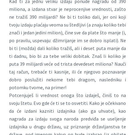
Kad ti za jednu veliku izdaju ponude nagradu od 390
miliona, a izdana stvar je neprocenjive vrednosti, zašto
ne tražiš 390 milijardi? Ne bi ti toliko dali, jer oni koji
tvoju izdaju plaćaju veoma su štedljivi (a znaju koliko tebi
znači i jedan jedini milion), čine sve da plate što manje (i,
po pravilu, uspevaju: džimrijanje im se dobro isplati). Ne
bi ti (možda) dali koliko tražiš, ali i deset puta manje da
ti dadnu, bio bi za tebe veliki dobitak. Znaš li koliko je
puta 39 milijardi veće od trista devedeset miliona? Nauči
taj račun, trebaće ti kasnije, ili će njegovo poznavanje
dobro poslužiti nekome tebi dragom, nasledniku i
potomku tvome, na primer!
Potcenjuješ li vrednost onoga što izdaješ, činiš to na
svoju štetu. Evo gde će ti se to osvetiti. Kako je očekivano
da će izdani kazniti izdajnika (ako ga uhvate), kao
nagrada za izdaju svoga naroda predviđa se useljenje
izdajnika u drugu državu, uz priznanje državljanstva te
države, pod imenom kakvo on bude izabrao (iz obilate