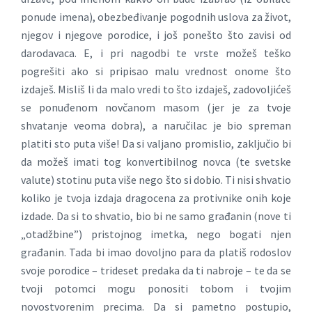
ponude imena), obezbeđivanje pogodnih uslova za život,
njegov i njegove porodice, i još ponešto što zavisi od
darodavaca. E, i pri nagodbi te vrste možeš teško
pogrešiti ako si pripisao malu vrednost onome što
izdaješ. Misliš li da malo vredi to što izdaješ, zadovoljićeš
se ponuđenom novčanom masom (jer je za tvoje
shvatanje veoma dobra), a naručilac je bio spreman
platiti sto puta više! Da si valjano promislio, zaključio bi
da možeš imati tog konvertibilnog novca (te svetske
valute) stotinu puta više nego što si dobio. Ti nisi shvatio
koliko je tvoja izdaja dragocena za protivnike onih koje
izdade. Da si to shvatio, bio bi ne samo građanin (nove ti
„otadžbine”) pristojnog imetka, nego bogati njen
građanin. Tada bi imao dovoljno para da platiš rodoslov
svoje porodice – trideset predaka da ti nabroje – te da se
tvoji potomci mogu ponositi tobom i tvojim
novostvorenim precima. Da si pametno postupio,