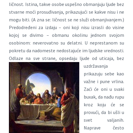
ličnost. Istina, takve osobe uspešno obmanjuju ljude bez
stvarne moći prosuđivanja, prikazujući se kakve nisu i ne
mogu biti. (A zna se: ličnost se ne služi obmanjivanjem.)
Predodređeni za izdaju – oni koji nisu izrasli do visine
kojoj se divimo – obmanu okolinu jednom svojom
osobinom: neverovatno su delatni. U neprestanom su
pokretu da nadomeste nedostajuće im ljudske vrednosti.
Odlaze na sve strane, opsedaju ljude od uticaja, bez
uzdržavanja
prikazuju sebe kao
važne i pune vrlina.
Zaći će oni u svaki
buxak, da nađu rupu
kroz koju će se
provući, da bi ušli u
svet valjanih.
Naprave često