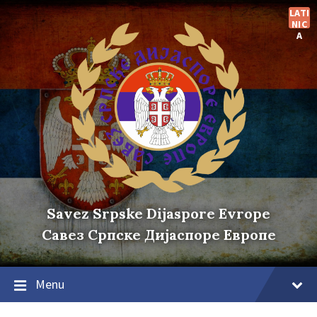
Skip
Skip
Skip
LATI
to
to
to
NIC
content
main
footer
A
navigation
Savez Srpske Dijaspore Evrope
Савез Српске Дијаспоре Европе
Menu