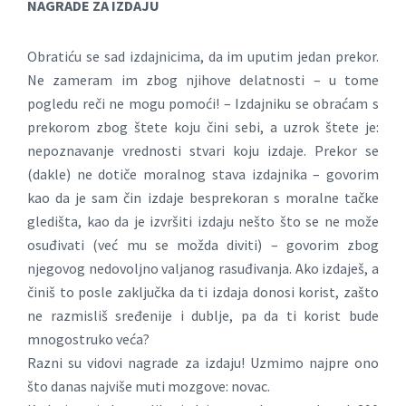
NAGRADE ZA IZDAJU
Obratiću se sad izdajnicima, da im uputim jedan prekor.
Ne zameram im zbog njihove delatnosti – u tome
pogledu reči ne mogu pomoći! – Izdajniku se obraćam s
prekorom zbog štete koju čini sebi, a uzrok štete je:
nepoznavanje vrednosti stvari koju izdaje. Prekor se
(dakle) ne dotiče moralnog stava izdajnika – govorim
kao da je sam čin izdaje besprekoran s moralne tačke
gledišta, kao da je izvršiti izdaju nešto što se ne može
osuđivati (već mu se možda diviti) – govorim zbog
njegovog nedovoljno valjanog rasuđivanja. Ako izdaješ, a
činiš to posle zaključka da ti izdaja donosi korist, zašto
ne razmisliš sređenije i dublje, pa da ti korist bude
mnogostruko veća?
Razni su vidovi nagrade za izdaju! Uzmimo najpre ono
što danas najviše muti mozgove: novac.