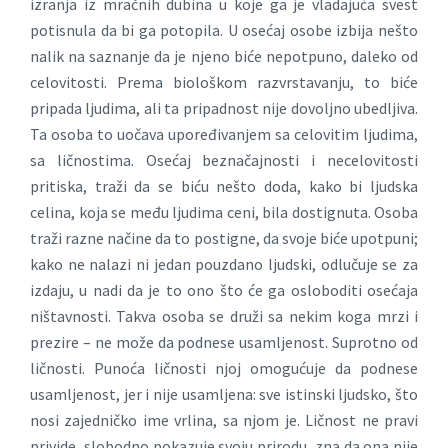
izranja iz mračnih dubina u koje ga je vladajuća svest
potisnula da bi ga potopila. U osećaj osobe izbija nešto
nalik na saznanje da je njeno biće nepotpuno, daleko od
celovitosti. Prema biološkom razvrstavanju, to biće
pripada ljudima, ali ta pripadnost nije dovoljno ubedljiva.
Ta osoba to uočava upoređivanjem sa celovitim ljudima,
sa ličnostima. Osećaj beznačajnosti i necelovitosti
pritiska, traži da se biću nešto doda, kako bi ljudska
celina, koja se među ljudima ceni, bila dostignuta. Osoba
traži razne načine da to postigne, da svoje biće upotpuni;
kako ne nalazi ni jedan pouzdano ljudski, odlučuje se za
izdaju, u nadi da je to ono što će ga osloboditi osećaja
ništavnosti. Takva osoba se druži sa nekim koga mrzi i
prezire – ne može da podnese usamljenost. Suprotno od
ličnosti. Punoća ličnosti njoj omogućuje da podnese
usamljenost, jer i nije usamljena: sve istinski ljudsko, što
nosi zajedničko ime vrlina, sa njom je. Ličnost ne pravi
privide, slobodno pokazuje svoju prirodu, zna da ona nije