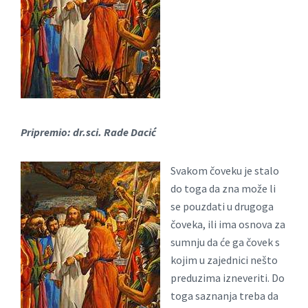
Pripremio: dr.sci. Rade Dacić
Svakom čoveku je stalo
do toga da zna može li
se pouzdati u drugoga
čoveka, ili ima osnova za
sumnju da će ga čovek s
kojim u zajednici nešto
preduzima izneveriti. Do
toga saznanja treba da