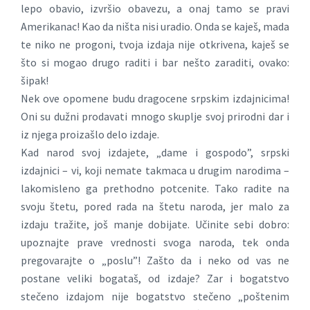
lepo obavio, izvršio obavezu, a onaj tamo se pravi
Amerikanac! Kao da ništa nisi uradio. Onda se kaješ, mada
te niko ne progoni, tvoja izdaja nije otkrivena, kaješ se
što si mogao drugo raditi i bar nešto zaraditi, ovako:
šipak!
Nek ove opomene budu dragocene srpskim izdajnicima!
Oni su dužni prodavati mnogo skuplje svoj prirodni dar i
iz njega proizašlo delo izdaje.
Kad narod svoj izdajete, „dame i gospodo”, srpski
izdajnici – vi, koji nemate takmaca u drugim narodima –
lakomisleno ga prethodno potcenite. Tako radite na
svoju štetu, pored rada na štetu naroda, jer malo za
izdaju tražite, još manje dobijate. Učinite sebi dobro:
upoznajte prave vrednosti svoga naroda, tek onda
pregovarajte o „poslu”! Zašto da i neko od vas ne
postane veliki bogataš, od izdaje? Zar i bogatstvo
stečeno izdajom nije bogatstvo stečeno „poštenim