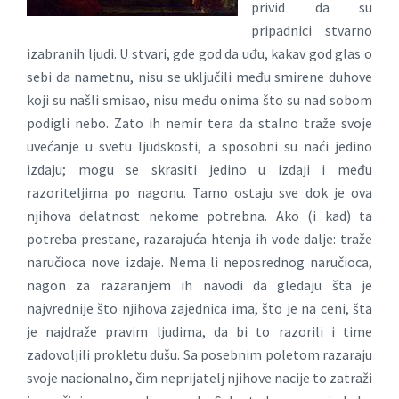
privid da su
pripadnici stvarno
izabranih ljudi. U stvari, gde god da uđu, kakav god glas o
sebi da nametnu, nisu se uključili među smirene duhove
koji su našli smisao, nisu među onima što su nad sobom
podigli nebo. Zato ih nemir tera da stalno traže svoje
uvećanje u svetu ljudskosti, a sposobni su naći jedino
izdaju; mogu se skrasiti jedino u izdaji i među
razoriteljima po nagonu. Tamo ostaju sve dok je ova
njihova delatnost nekome potrebna. Ako (i kad) ta
potreba prestane, razarajuća htenja ih vode dalje: traže
naručioca nove izdaje. Nema li neposrednog naručioca,
nagon za razaranjem ih navodi da gledaju šta je
najvrednije što njihova zajednica ima, što je na ceni, šta
je najdraže pravim ljudima, da bi to razorili i time
zadovoljili prokletu dušu. Sa posebnim poletom razaraju
svoje nacionalno, čim neprijatelj njihove nacije to zatraži