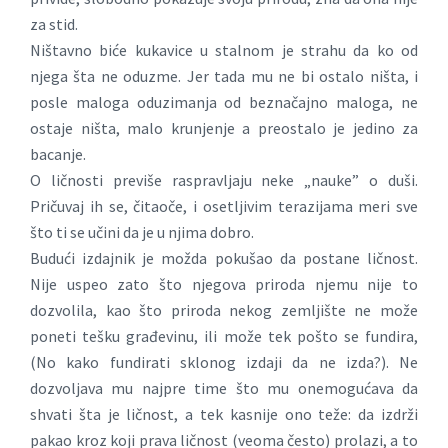
za stid.
Ništavno biće kukavice u stalnom je strahu da ko od
njega šta ne oduzme. Jer tada mu ne bi ostalo ništa, i
posle maloga oduzimanja od beznačajno maloga, ne
ostaje ništa, malo krunjenje a preostalo je jedino za
bacanje.
O ličnosti previše raspravljaju neke „nauke” o duši.
Pričuvaj ih se, čitaoče, i osetljivim terazijama meri sve
što ti se učini da je u njima dobro.
Budući izdajnik je možda pokušao da postane ličnost.
Nije uspeo zato što njegova priroda njemu nije to
dozvolila, kao što priroda nekog zemljište ne može
poneti tešku građevinu, ili može tek pošto se fundira,
(No kako fundirati sklonog izdaji da ne izda?). Ne
dozvoljava mu najpre time što mu onemogućava da
shvati šta je ličnost, a tek kasnije ono teže: da izdrži
pakao kroz koji prava ličnost (veoma često) prolazi, a to