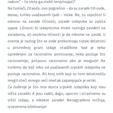
radom” – ta niste ga stekli lenjstvujući?
Ne tumači, čitaoče, ovo pogrešno – da su zarade tih ovde,
danas, toliko uvažavanih ljudi – niske. Ne, to nipošto! U
odnosu na zarade ličnosti, zarade izdajnika su zaista
sjajne. Ličnosti bi izdajnicima imale razloga zavideti na
zaradama, ali osobina ličnosti je da nikome ne zavidi. U
ovome je razlog što se ovde prekorevaju srpski delatnici
u privrednoj grani izdaje otadžbine: kad je neko
opredeljen za racionalno poslovanje, neka posluje što
racionalnije, potpuno racionalno ako je moguće! Ne
tvrdimo da baš niko od uvažavanih srpskih izdajnika ne
posluje racionalno. Ali broj onih koji su tom delatnošću
mogli steći mnogo veći imetak zapanjujuće je veliki.
Za čuđenje je što ima dosta srpskih izdajnika koji nisu
ništa zaradili. A jesu radili, dugo, uporno i strastveno su
vršili izdaju, a nikakve zarade! Nenagrađena mržnja,
izneverena očekivanja!