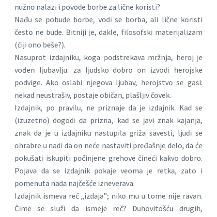
nužno nalazi i povode borbe za lične koristi?
Nađu se pobude borbe, vodi se borba, ali lične koristi
često ne bude. Bitniji je, dakle, filosofski materijalizam
(čiji ono beše?).
Nasuprot izdajniku, koga podstrekava mržnja, heroj je
vođen ljubavlju: za ljudsko dobro on izvodi herojske
podvige. Ako oslabi njegova ljubav, herojstvo se gasi:
nekad neustrašiv, postaje običan, plašljiv čovek.
Izdajnik, po pravilu, ne priznaje da je izdajnik. Kad se
(izuzetno) dogodi da prizna, kad se javi znak kajanja,
znak da je u izdajniku nastupila griža savesti, ljudi se
ohrabre u nadi da on neće nastaviti pređašnje delo, da će
pokušati iskupiti počinjene grehove čineći kakvo dobro.
Pojava da se izdajnik pokaje veoma je retka, zato i
pomenuta nada najčešće izneverava.
Izdajnik ismeva reč „izdaja”; niko mu u tome nije ravan.
Čime se služi da ismeje reč? Duhovitošću drugih,