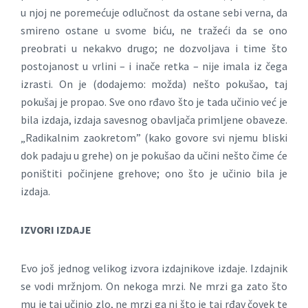
u njoj ne poremećuje odlučnost da ostane sebi verna, da
smireno ostane u svome biću, ne tražeći da se ono
preobrati u nekakvo drugo; ne dozvoljava i time što
postojanost u vrlini – i inače retka – nije imala iz čega
izrasti. On je (dodajemo: možda) nešto pokušao, taj
pokušaj je propao. Sve ono rđavo što je tada učinio već je
bila izdaja, izdaja savesnog obavljača primljene obaveze.
„Radikalnim zaokretom” (kako govore svi njemu bliski
dok padaju u grehe) on je pokušao da učini nešto čime će
poništiti počinjene grehove; ono što je učinio bila je
izdaja.
IZVORI IZDAJE
Evo još jednog velikog izvora izdajnikove izdaje. Izdajnik
se vodi mržnjom. On nekoga mrzi. Ne mrzi ga zato što
mu je taj učinio zlo, ne mrzi ga ni što je taj rđav čovek te