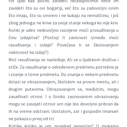
tih ljudi kad počnu zavideti neizdajnicima! Neće im
zavideti što su ovi bogatiji, već što su zadovoljni onim
što imaju, što su smireni i ne kukaju na nemaštinu; i još
zbog jednoga: ne krive za svoje stanje nekoga ko nije kriv.
Koliki je udeo nedovoljno razvijene moći prosuđivanja u
činu izdajstva? (Postoji li zavisnost između moći
rasuđivanja i izdaje? Povećava li se školovanjem
naklonost ka izdaji?)
Moć rasuđivanja se nasleđuje. Ali se u ljudskom društvu i
stiče. Za rasuđivanje o određenom predmetu potrebno je
i znanje o tome predmetu. Do znanja o nekom predmetu
dolazi se obrazovanjem, školskim na prvom mestu, ali i
drugim putevima. Obrazovanjem se, međutim, mogu
zasađivati otrovi. I u široko zasnovanom obrazovanju
mogu se zasejati otrovi: um nije bio dovoljno pribran da
ih na vreme odstrani. Uostalom, zar i gospodin Imanuel
ne pokaza u prvoj od tri.
Kritike koliko je um ponekad nemoćan? U mukama