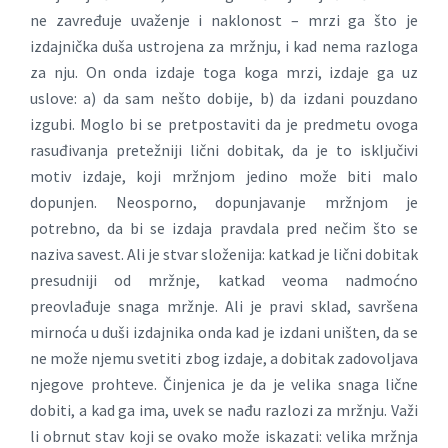
ne zavređuje uvaženje i naklonost – mrzi ga što je
izdajnička duša ustrojena za mržnju, i kad nema razloga
za nju. On onda izdaje toga koga mrzi, izdaje ga uz
uslove: a) da sam nešto dobije, b) da izdani pouzdano
izgubi. Moglo bi se pretpostaviti da je predmetu ovoga
rasuđivanja pretežniji lični dobitak, da je to isključivi
motiv izdaje, koji mržnjom jedino može biti malo
dopunjen. Neosporno, dopunjavanje mržnjom je
potrebno, da bi se izdaja pravdala pred nečim što se
naziva savest. Ali je stvar složenija: katkad je lični dobitak
presudniji od mržnje, katkad veoma nadmoćno
preovlađuje snaga mržnje. Ali je pravi sklad, savršena
mirnoća u duši izdajnika onda kad je izdani uništen, da se
ne može njemu svetiti zbog izdaje, a dobitak zadovoljava
njegove prohteve. Činjenica je da je velika snaga lične
dobiti, a kad ga ima, uvek se nađu razlozi za mržnju. Važi
li obrnut stav koji se ovako može iskazati: velika mržnja