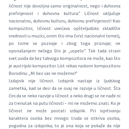
ličnost nije dovoljna samo originalnost, nego i duhovna
prefinjenost i duhovna kultura.” Ličnost uključuje
nacionalno, duhovnu kulturu, duhovnu prefinjenost! Kao
kompozitor, ličnost uvećava opšteljudsko skladište
vrednosti u muzici, onim što ima čvrst nacionalni temelj,
po tome se poznaje i zbog toga priznaje; ne
oponašanjem nečega što je „uspelo”. Tek tada strani
svet uviđa da bez takvoga kompozitora ne može, kao što
je austrijski kompozitor List rekao ruskom kompozitoru
Borodinu: „Mi bez vas ne možemo!”
Izdajnik nije ličnost. Izdajnik nastaje iz ljudskog
zametka, kad se desi da se ovaj ne razvije u ličnost. Šta
čini da se neko razvije u ličnost a neko drugi se ne nađe ni
za trenutak na putu ličnosti – mi ne možemo znati. Ko je
ličnost ne može postati izdajnik. Pri ispitivanju
karaktera osoba bez mnogo truda se otkriva osoba,
pogodna za izdajnika; to je ona koja se pokaže da nije