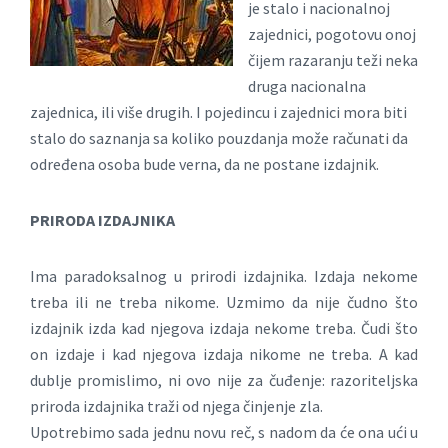
je stalo i nacionalnoj
zajednici, pogotovu onoj
čijem razaranju teži neka
druga nacionalna
zajednica, ili više drugih. I pojedincu i zajednici mora biti
stalo do saznanja sa koliko pouzdanja može računati da
određena osoba bude verna, da ne postane izdajnik.
PRIRODA IZDAJNIKA
Ima paradoksalnog u prirodi izdajnika. Izdaja nekome
treba ili ne treba nikome. Uzmimo da nije čudno što
izdajnik izda kad njegova izdaja nekome treba. Čudi što
on izdaje i kad njegova izdaja nikome ne treba. A kad
dublje promislimo, ni ovo nije za čuđenje: razoriteljska
priroda izdajnika traži od njega činjenje zla.
Upotrebimo sada jednu novu reč, s nadom da će ona ući u