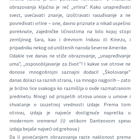
obrazovanja ključna je reč „vrlina”. Kako unapređivati
svest, uvećavati znanje, izoštravati rasuđivanje a ne
povređivati vrline – one, davno priznate a nikad uspešno
poreknute, zajedničke ličnostima na bilo kojoj stopi
zemljinog šara, kao i drevnom Indusu ili Kinezu, i
pripadniku nekog od uništenih naroda Severne Amerike.
Odakle sve danas ne stiže obrazovanje, „unapređivanje
uma”, „osposobljavanje za život”! I kakve sve otrove ne
donose mnogobrojni saznajni dodaci! „Školovanje”
danas dolazi sa raznih strana, i sa mnogo najgorih – zato
je brižno lice svakoga ko razmišlja o ovde razmatranom
predmetu. Mnogi od prispelih otrova unose u umove i
shvatanje o izuzetnoj vrednosti izdaje. Prema tom
otrovu, izdaja je najveće dostignuće napretka u
modernom vremenu! (U velikom Danteovom spevu
izdaja bejaše najveći od grehova.)
Da li povećanjem obrazovanja raste naklonost prema