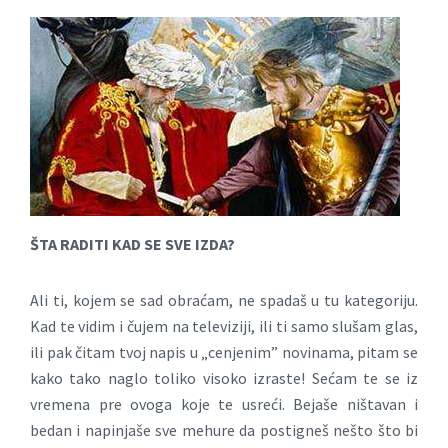
ŠTA RADITI KAD SE SVE IZDA?
Ali ti, kojem se sad obraćam, ne spadaš u tu kategoriju.
Kad te vidim i čujem na televiziji, ili ti samo slušam glas,
ili pak čitam tvoj napis u „cenjenim” novinama, pitam se
kako tako naglo toliko visoko izraste! Sećam te se iz
vremena pre ovoga koje te usreći. Bejaše ništavan i
bedan i napinjaše sve mehure da postigneš nešto što bi