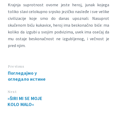
Krajnja suprotnost ovome jeste heroj, junak kojega
toliko slavi celokupno srpsko jezičko nasleđe i sve velike
civilizacije koje smo do danas upoznali. Nasuprot
skučenom biću kukavice, heroj ima beskonačno biće: ma
koliko da izgubi u svojim podvizima, uvek ima osećaj da
mu ostaje beskonačnost ne izgubljenog, i večnost je
pred njim.
Previous
Погледајмо у
огледало истине
Next
»ŠIRI MI SE MOJE
KOLO MALO«