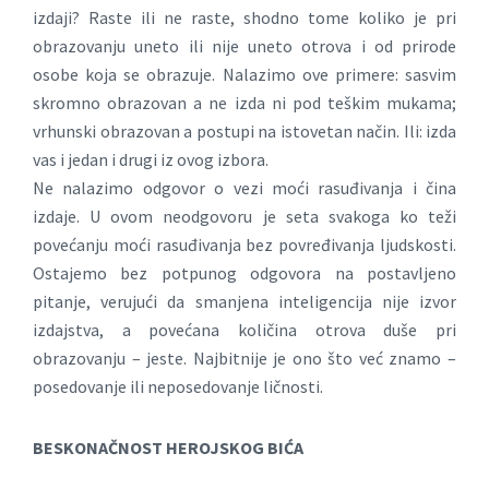
izdaji? Raste ili ne raste, shodno tome koliko je pri
obrazovanju uneto ili nije uneto otrova i od prirode
osobe koja se obrazuje. Nalazimo ove primere: sasvim
skromno obrazovan a ne izda ni pod teškim mukama;
vrhunski obrazovan a postupi na istovetan način. Ili: izda
vas i jedan i drugi iz ovog izbora.
Ne nalazimo odgovor o vezi moći rasuđivanja i čina
izdaje. U ovom neodgovoru je seta svakoga ko teži
povećanju moći rasuđivanja bez povređivanja ljudskosti.
Ostajemo bez potpunog odgovora na postavljeno
pitanje, verujući da smanjena inteligencija nije izvor
izdajstva, a povećana količina otrova duše pri
obrazovanju – jeste. Najbitnije je ono što već znamo –
posedovanje ili neposedovanje ličnosti.
BESKONAČNOST HEROJSKOG BIĆA