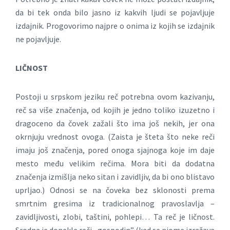
da bi tek onda bilo jasno iz kakvih ljudi se pojavljuje
izdajnik. Progovorimo najpre o onima iz kojih se izdajnik
ne pojavljuje.
LIČNOST
Postoji u srpskom jeziku reč potrebna ovom kazivanju,
reč sa više značenja, od kojih je jedno toliko izuzetno i
dragoceno da čovek zažali što ima još nekih, jer ona
okrnjuju vrednost ovoga. (Zaista je šteta što neke reči
imaju još značenja, pored onoga sjajnoga koje im daje
mesto među velikim rečima. Mora biti da dodatna
značenja izmišlja neko sitan i zavidljiv, da bi ono blistavo
uprljao.) Odnosi se na čoveka bez sklonosti prema
smrtnim gresima iz tradicionalnog pravoslavlja –
zavidljivosti, zlobi, taštini, pohlepi… Ta reč je ličnost.