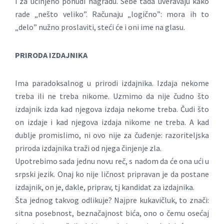
i za učinjeno ponudi nagradu. Sebe tada uveravaju kako
rade „nešto veliko”. Računaju „logično”: mora ih to
„delo” nužno proslaviti, steći će i oni ime na glasu.
PRIRODA IZDAJNIKA
Ima paradoksalnog u prirodi izdajnika. Izdaja nekome
treba ili ne treba nikome. Uzmimo da nije čudno što
izdajnik izda kad njegova izdaja nekome treba. Čudi što
on izdaje i kad njegova izdaja nikome ne treba. A kad
dublje promislimo, ni ovo nije za čuđenje: razoriteljska
priroda izdajnika traži od njega činjenje zla.
Upotrebimo sada jednu novu reč, s nadom da će ona ući u
srpski jezik. Onaj ko nije ličnost pripravan je da postane
izdajnik, on je, dakle, priprav, tj kandidat za izdajnika.
Šta jednog takvog odlikuje? Najpre kukavičluk, to znači:
sitna posebnost, beznačajnost bića, ono o čemu osećaj