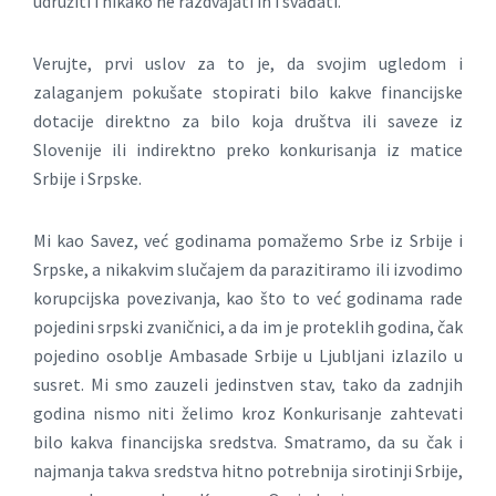
udružiti i nikako ne razdvajati ih i svađati.
Verujte, prvi uslov za to je, da svojim ugledom i
zalaganjem pokušate stopirati bilo kakve financijske
dotacije direktno za bilo koja društva ili saveze iz
Slovenije ili indirektno preko konkurisanja iz matice
Srbije i Srpske.
Mi kao Savez, već godinama pomažemo Srbe iz Srbije i
Srpske, a nikakvim slučajem da parazitiramo ili izvodimo
korupcijska povezivanja, kao što to već godinama rade
pojedini srpski zvaničnici, a da im je proteklih godina, čak
pojedino osoblje Ambasade Srbije u Ljubljani izlazilo u
susret. Mi smo zauzeli jedinstven stav, tako da zadnjih
godina nismo niti želimo kroz Konkurisanje zahtevati
bilo kakva financijska sredstva. Smatramo, da su čak i
najmanja takva sredstva hitno potrebnija sirotinji Srbije,