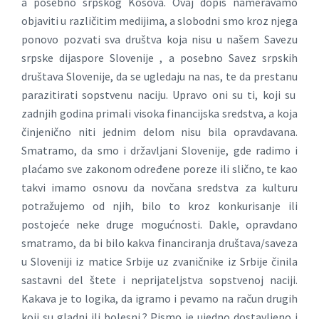
a posebno srpskog Kosova. Ovaj dopis nameravamo
objaviti u različitim medijima, a slobodni smo kroz njega
ponovo pozvati sva društva koja nisu u našem Savezu
srpske dijaspore Slovenije , a posebno Savez srpskih
društava Slovenije, da se ugledaju na nas, te da prestanu
parazitirati sopstvenu naciju. Upravo oni su ti, koji su
zadnjih godina primali visoka financijska sredstva, a koja
činjenično niti jednim delom nisu bila opravdavana.
Smatramo, da smo i državljani Slovenije, gde radimo i
plaćamo sve zakonom određene poreze ili slično, te kao
takvi imamo osnovu da novčana sredstva za kulturu
potražujemo od njih, bilo to kroz konkurisanje ili
postojeće neke druge mogućnosti. Dakle, opravdano
smatramo, da bi bilo kakva financiranja društava/saveza
u Sloveniji iz matice Srbije uz zvaničnike iz Srbije činila
sastavni del štete i neprijateljstva sopstvenoj naciji.
Kakava je to logika, da igramo i pevamo na račun drugih
koji su gladni ili bolesni.? Pismo je ujedno dostavljeno i