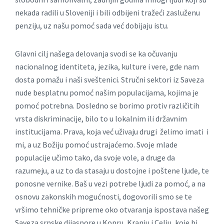
nekada radili u Sloveniji i bili odbijeni tražeći zasluženu
penziju, uz našu pomoć sada već dobijaju istu.
Glavni cilj našega delovanja svodi se ka očuvanju
nacionalnog identiteta, jezika, kulture i vere, gde nam
dosta pomažu i naši sveštenici. Stručni sektori iz Saveza
nude besplatnu pomoć našim populacijama, kojima je
pomoć potrebna. Dosledno se borimo protiv različitih
vrsta diskriminacije, bilo to u lokalnim ili državnim
institucijama. Prava, koja već uživaju drugi želimo imati i
mi, a uz Božiju pomoć ustrajaćemo. Svoje mlade
populacije učimo tako, da svoje vole, a druge da
razumeju, a uz to da stasaju u dostojne i poštene ljude, te
ponosne vernike. Baš u vezi potrebe ljudi za pomoć, a na
osnovu zakonskih mogućnosti, dogovorili smo se te
vršimo tehničke pripreme oko otvaranja ispostava našeg
Saveza srpske dijaspore u Kopru, Kranju i Celju, koje bi