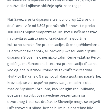
obuhvatile i njihove obližnje opštinske regije.
Naš Savez srpske dijaspore trenutno broji 12 srpskih
društava i više od 6.503 pridruženih članova te preko
100.000 ozbiljnih simpatizera. Društva u našem sastavu
napravila su zaista puno; tradicionalne godišnje
kulturno-umetničke prezentacije u Srpskoj »Vidovdanski
i Petrovdanski sabor«, a u Sloveniji »Veseli dani srpske
dijaspore Slovenije«, pesničko takmičenje »Zlatno Pero«,
godišnja međunarodna literarna prezentacija »Pesma
kao ogledalo istine« i folklorni takmičarski festival
»Folklor Balkana«. Naravno, tih dana gostimo naše Srbe,
kroz koje se vidi uspešno povezivanje mladih iz obe
matice Srpskom i Srbijom, kao i drugim republikama,
gde žive naši Srbi. Sve navedene prezentacije su
otvorenog tipa i sva društva iz Slovenije mogu se prijaviti
i učestvovati u njima, bez da bi im bila potrebna bilo