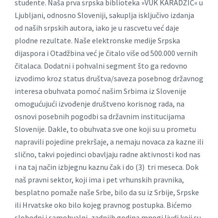
studente. Naša prva srpska biblioteka »VUK KARADŽIĆ« u
Ljubljani, odnosno Sloveniji, sakuplja isključivo izdanja
od naših srpskih autora, iako je u rascvetu već daje
plodne rezultate.
Naše elektronske medije Srpska
dijaspora i Otadžbina već je čitalo više od 500.000 vernih
čitalaca. Dodatni i pohvalni segment što ga redovno
izvodimo kroz status društva/saveza posebnog državnog
interesa obuhvata pomoć našim Srbima iz Slovenije
omogućujući izvođenje društveno korisnog rada, na
osnovi posebnih pogodbi sa državnim institucijama
Slovenije. Dakle, to obuhvata sve one koji su u prometu
napravili pojedine prekršaje, a nemaju novaca za kazne ili
slično, takvi pojedinci obavljaju radne aktivnosti kod nas
i na taj način izbjegnu kaznu čak i do (3) tri meseca. Dok
naš pravni sektor, koji ima i pet vrhunskih pravnika,
besplatno pomaže naše Srbe, bilo da su iz Srbije, Srpske
ili Hrvatske oko bilo kojeg pravnog postupka. Bićemo
slobodni i samohvalni, zadnjih godina mnogi ljudi koji su