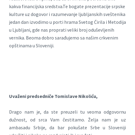
kakva financijska sredstva.Te bogate prezentacije srpske
kulture uz dogovor i razumevanje ljubljanskih sveštenika
jedan dan izvodimo u porti hrama Svetog Ćirila i Metodija
u Ljubljani, gde nas proprati veliki broj oduševljenih
vernika. Beoma dobro sarađujemo sa našim crkvenim
opštinama u Sloveniji.
Uvaženi predsedniče Tomislave Nikoliću,
Drago nam je, da ste preuzeli tu veoma odgovornu
dužnost, od srca Vam čestitamo. Želja nam je uz
ambasadu Srbije, da bar pokušate Srbe u Sloveniji