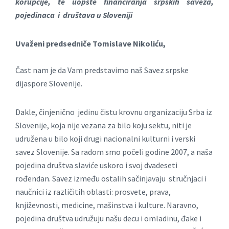
korupcije, te uopšte financiranja srpskih saveza,
pojedinaca i društava u Sloveniji
Uvaženi predsedniče Tomislave Nikoliću,
Čast nam je da Vam predstavimo naš Savez srpske
dijaspore Slovenije.
Dakle, činjenično jedinu čistu krovnu organizaciju Srba iz
Slovenije, koja nije vezana za bilo koju sektu, niti je
udružena u bilo koji drugi nacionalni kulturni i verski
savez Slovenije. Sa radom smo počeli godine 2007, a naša
pojedina društva slaviće uskoro i svoj dvadeseti
rođendan. Savez između ostalih sačinjavaju stručnjaci i
naučnici iz različitih oblasti: prosvete, prava,
književnosti, medicine, mašinstva i kulture. Naravno,
pojedina društva udružuju našu decu i omladinu, đake i