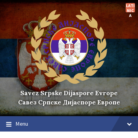
Skip
Skip
Skip
LATI
to
to
to
NIC
content
main
footer
A
navigation
Savez Srpske Dijaspore Evrope
Савез Српске Дијаспоре Европе
Menu