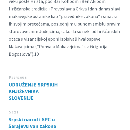
veku posle Hrista, pod Bar Kohbom i Ben Akibom.
Hrišćanska tradicija i Pravoslavna Crkva i dan-danas slavi
makavejske ustanike kao “pravednike zakona” i smatra
ih svojim pretečama, poslednjim u punom smislu pravim
starozavetnim Judejcima, tako da su neki od hrišćanskih
otaca u vizantijskoj epohi ispisivali hvalospeve
Makavejcima (“Pohvala Makavejcima” sv. Grigorija
Bogoslova”).10
Previous
UDRUŽENJE SRPSKIH
KNJIŽEVNIKA
SLOVENIJE
Next
Srpski narod i SPC u
Sarajevu van zakona