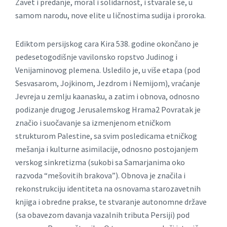
Zavet i predanje, moral i solidarnost, i stvarale se, u
samom narodu, nove elite u ličnostima sudija i proroka.
Ediktom persijskog cara Kira 538. godine okončano je
pedesetogodišnje vavilonsko ropstvo Judinog i
Venijaminovog plemena. Usledilo je, u više etapa (pod
Sesvasarom, Jojkinom, Jezdrom i Nemijom), vraćanje
Jevreja u zemlju kaanasku, a zatim i obnova, odnosno
podizanje drugog Jerusalemskog Hrama2 Povratak je
značio i suočavanje sa izmenjenom etničkom
strukturom Palestine, sa svim posledicama etničkog
mešanja i kulturne asimilacije, odnosno postojanjem
verskog sinkretizma (sukobi sa Samarjanima oko
razvoda “mešovitih brakova”). Obnova je značila i
rekonstrukciju identiteta na osnovama starozavetnih
knjiga i obredne prakse, te stvaranje autonomne države
(sa obavezom davanja vazalnih tributa Persiji) pod