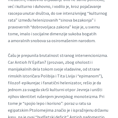
već i kulturno i duhovno, i vodilo je, kroz pojačavanje
rascepa unutar društva, do sve intenzivnijeg “kulturnog
rata” između helenizovanih “sinova bezakonja” i
pravovernih “dobrovoljaca zakona” koje je, u svemu
tome, imalo i socijalne dimenzije sukoba bogatih
a amoralnih snobova sa osiromašenim narodom.
Čašu je prepunila brutalnost stranog intervencionizma.
Car Antioh IV Epifan7 (prozvan, zbog oholosti i
manijakalnih dela tokom svoje vladavine, od strane
rimskih istoričara Polibija i Tita Livija i “epimanom”),
filozof-epikurejac i fanatični helenizator, rešio je da
jednom za svagda skrši kulturni otpor Jevreja i uništi
njihov identitet rušenjem jevrejskog monoteizma. Pri
tome je “spojio lepo i korisno”: poraz u ratu sa
egipatskim Ptolomejima značio je i ispražnjenu državnu
kasu, pa je ovaj “budžetski deficit” Antioh nadomestio