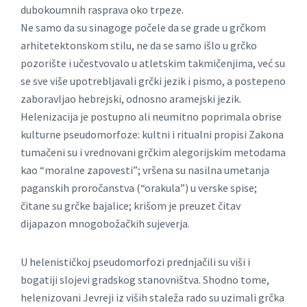
dubokoumnih rasprava oko trpeze.
Ne samo da su sinagoge počele da se grade u grčkom
arhitetektonskom stilu, ne da se samo išlo u grčko
pozorište i učestvovalo u atletskim takmičenjima, već su
se sve više upotrebljavali grčki jezik i pismo, a postepeno
zaboravljao hebrejski, odnosno aramejski jezik.
Helenizacija je postupno ali neumitno poprimala obrise
kulturne pseudomorfoze: kultni i ritualni propisi Zakona
tumačeni su i vrednovani grčkim alegorijskim metodama
kao “moralne zapovesti”; vršena su nasilna umetanja
paganskih proročanstva (“orakula”) u verske spise;
čitane su grčke bajalice; krišom je preuzet čitav
dijapazon mnogobožačkih sujeverja.
U helenističkoj pseudomorfozi prednjačili su viši i
bogatiji slojevi gradskog stanovništva. Shodno tome,
helenizovani Jevreji iz viših staleža rado su uzimali grčka