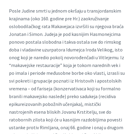
Posle Judine smrti u jednom okršaju u transjordanskim
krajinama (oko 160. godine pre Hr.) zaokruživanje
oslobodilačkog rata Makavejaca izvršili su njegova braća
Jonatan i Simon. Judeja je pod kasnijim Hasmonejcima
ponovo postala slobodna i takva ostala sve do rimskog
doba i vladavine uzurpatora Idumejca Iroda Velikog, isto
onog koji je naredio pokolj novorođenčadi u Vitlejemu. Iz
“makavejske restauracije” koja je tokom narednih vek i
po imala i periode međusobne borbe oko vlasti, izrasli su
svi pokreti i grupacije poznati iz Hristovih i apostolskih
vremena – od fariseja (konzervativaca koji su formalno
branili makavejsko nasleđe) preko sadukeja (recidiva
epikureizovanih pobožnih učenjaka), mistički
nastrojenih esena bliskih Jovanu Krstitelju, sve do
ratobornih zilota koji će u kasnijim razdobljima povesti
ustanke protiv Rimljana, onaj 66. godine i onaj u drugom