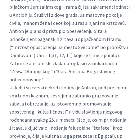
pljačkom Jerusalimskog Hrama čiji su sakramenti odneti
u Antiohiju. Srušivši zidove grada, uz masovne pokolje
civila, mahom žena i dece koji su raspinjani na krstove8,
Antioh je planski pristupio obesvećenju oltara
prinošenjem paganskih žrtava u opljačkanom Hramu
(“mrzost opustošenja na mestu Svetome” po proroštvu
Danilovom (Dan. 11,31; 12, 11) koje se time ispunilo).
Zatim se antiohijski vladar proglasio za inkarnaciju
“Zevsa Olimpijskog” i “Cara Antioha Boga slavnog i
pobedonosnog”.
Usledili su carski dekreti kojima je Antioh, pod pretnjom
smrtnom kaznom, Jevrejima zabranio praznovanje
sabata i obrezanje, uz istovremno promovisanje
sopstvenog “kulta ličnosti” u vidu slavljenja njegovog
rođendana svakog 25. u mesecu (što je, osim prinošenja
žrtava, uključivalo i nošenje falusoidne “štafete” kroz
provincije, čija je kultna uloga preuzeta iz Egipta!), uz