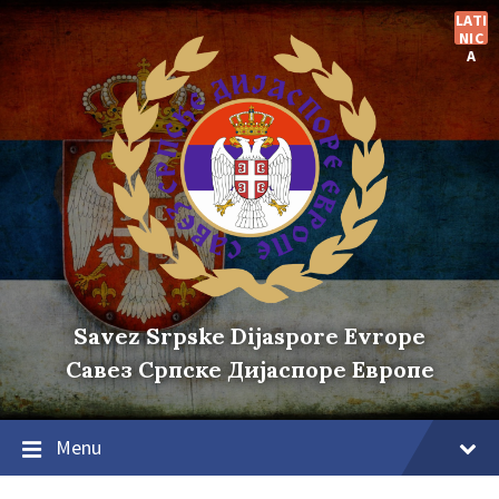
Skip
Skip
Skip
LATI
to
to
to
NIC
content
main
footer
A
navigation
Savez Srpske Dijaspore Evrope
Савез Српске Дијаспоре Европе
Menu