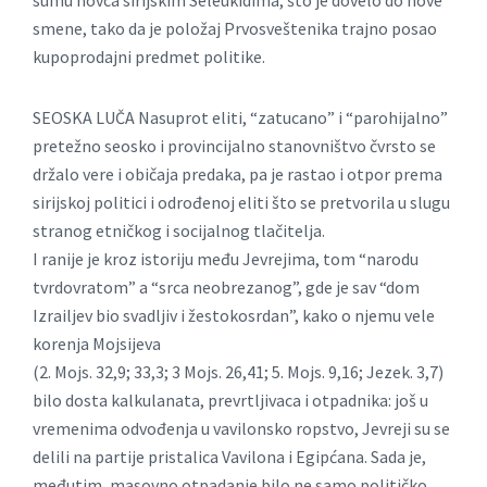
sumu novca sirijskim Seleukidima, što je dovelo do nove
smene, tako da je položaj Prvosveštenika trajno posao
kupoprodajni predmet politike.
SEOSKA LUČA Nasuprot eliti, “zatucano” i “parohijalno”
pretežno seosko i provincijalno stanovništvo čvrsto se
držalo vere i običaja predaka, pa je rastao i otpor prema
sirijskoj politici i odrođenoj eliti što se pretvorila u slugu
stranog etničkog i socijalnog tlačitelja.
I ranije je kroz istoriju među Jevrejima, tom “narodu
tvrdovratom” a “srca neobrezanog”, gde je sav “dom
Izrailjev bio svadljiv i žestokosrdan”, kako o njemu vele
korenja Mojsijeva
(2. Mojs. 32,9; 33,3; 3 Mojs. 26,41; 5. Mojs. 9,16; Jezek. 3,7)
bilo dosta kalkulanata, prevrtljivaca i otpadnika: još u
vremenima odvođenja u vavilonsko ropstvo, Jevreji su se
delili na partije pristalica Vavilona i Egipćana. Sada je,
međutim, masovno otpadanje bilo ne samo političko,