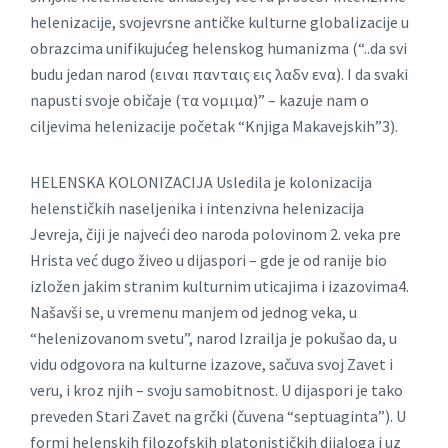
helenizacije, svojevrsne antičke kulturne globalizacije u
obrazcima unifikujućeg helenskog humanizma (“..da svi
budu jedan narod (ειναι πανταις εις λαδν ενα). I da svaki
napusti svoje običaje (τα νομιμα)” – kazuje nam o
ciljevima helenizacije početak “Knjiga Makavejskih”3).
HELENSKA KOLONIZACIJA Usledila je kolonizacija
helenstičkih naseljenika i intenzivna helenizacija
Jevreja, čiji je najveći deo naroda polovinom 2. veka pre
Hrista već dugo živeo u dijaspori – gde je od ranije bio
izložen jakim stranim kulturnim uticajima i izazovima4.
Našavši se, u vremenu manjem od jednog veka, u
“helenizovanom svetu”, narod Izrailja je pokušao da, u
vidu odgovora na kulturne izazove, sačuva svoj Zavet i
veru, i kroz njih – svoju samobitnost. U dijaspori je tako
preveden Stari Zavet na grčki (čuvena “septuaginta”). U
formi helenskih filozofskih platonističkih dijaloga i uz