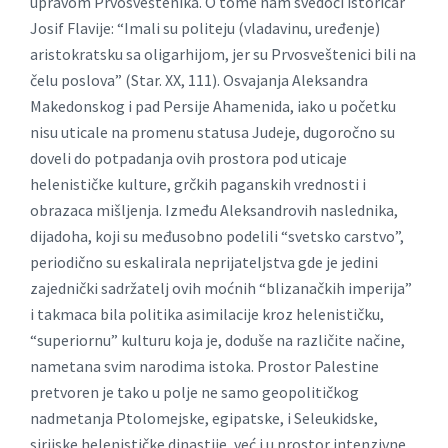
upravom Prvosveštenika. O tome nam svedoči istoričar
Josif Flavije: “Imali su politeju (vladavinu, uređenje)
aristokratsku sa oligarhijom, jer su Prvosveštenici bili na
čelu poslova” (Star. XX, 111). Osvajanja Aleksandra
Makedonskog i pad Persije Ahamenida, iako u početku
nisu uticale na promenu statusa Judeje, dugoročno su
doveli do potpadanja ovih prostora pod uticaje
helenističke kulture, grčkih paganskih vrednosti i
obrazaca mišljenja. Između Aleksandrovih naslednika,
dijadoha, koji su međusobno podelili “svetsko carstvo”,
periodično su eskalirala neprijateljstva gde je jedini
zajednički sadržatelj ovih moćnih “blizanačkih imperija”
i takmaca bila politika asimilacije kroz helenističku,
“superiornu” kulturu koja je, doduše na različite načine,
nametana svim narodima istoka. Prostor Palestine
pretvoren je tako u polje ne samo geopolitičkog
nadmetanja Ptolomejske, egipatske, i Seleukidske,
sirijske helenističke dinastije, već i u prostor intenzivne