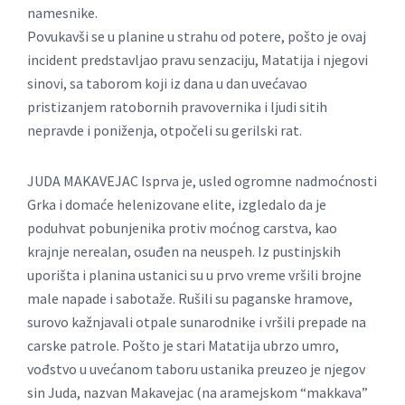
namesnike.
Povukavši se u planine u strahu od potere, pošto je ovaj
incident predstavljao pravu senzaciju, Matatija i njegovi
sinovi, sa taborom koji iz dana u dan uvećavao
pristizanjem ratobornih pravovernika i ljudi sitih
nepravde i poniženja, otpočeli su gerilski rat.
JUDA MAKAVEJAC Isprva je, usled ogromne nadmoćnosti
Grka i domaće helenizovane elite, izgledalo da je
poduhvat pobunjenika protiv moćnog carstva, kao
krajnje nerealan, osuđen na neuspeh. Iz pustinjskih
uporišta i planina ustanici su u prvo vreme vršili brojne
male napade i sabotaže. Rušili su paganske hramove,
surovo kažnjavali otpale sunarodnike i vršili prepade na
carske patrole. Pošto je stari Matatija ubrzo umro,
vođstvo u uvećanom taboru ustanika preuzeo je njegov
sin Juda, nazvan Makavejac (na aramejskom “makkava”