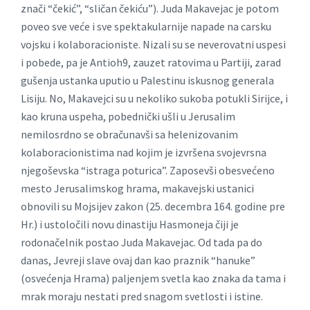
znači “čekić”, “sličan čekiću”). Juda Makavejac je potom
poveo sve veće i sve spektakularnije napade na carsku
vojsku i kolaboracioniste. Nizali su se neverovatni uspesi
i pobede, pa je Antioh9, zauzet ratovima u Partiji, zarad
gušenja ustanka uputio u Palestinu iskusnog generala
Lisiju. No, Makavejci su u nekoliko sukoba potukli Sirijce, i
kao kruna uspeha, pobednički ušli u Jerusalim
nemilosrdno se obračunavši sa helenizovanim
kolaboracionistima nad kojim je izvršena svojevrsna
njegoševska “istraga poturica”. Zaposevši obesvećeno
mesto Jerusalimskog hrama, makavejski ustanici
obnovili su Mojsijev zakon (25. decembra 164. godine pre
Hr.) i ustoločili novu dinastiju Hasmoneja čiji je
rodonačelnik postao Juda Makavejac. Od tada pa do
danas, Jevreji slave ovaj dan kao praznik “hanuke”
(osvećenja Hrama) paljenjem svetla kao znaka da tama i
mrak moraju nestati pred snagom svetlosti i istine.