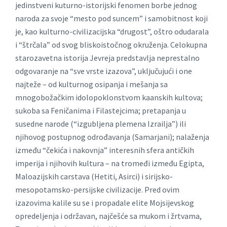
jedinstveni kuturno-istorijski fenomen borbe jednog
naroda za svoje “mesto pod suncem” i samobitnost koji
je, kao kulturno-civilizacijska “drugost”, oštro odudarala
i “štrčala” od svog bliskoistočnog okruženja. Celokupna
starozavetna istorija Jevreja predstavlja neprestalno
odgovaranje na “sve vrste izazova”, uključujući i one
najteže – od kulturnog osipanja i mešanja sa
mnogobožačkim idolopoklonstvom kaanskih kultova;
sukoba sa Feničanima i Filastejcima; pretapanja u
susedne narode (“izgubljena plemena Izrailja”) ili
njihovog postupnog odrođavanja (Samarjani); nalaženja
između “čekića i nakovnja” interesnih sfera antičkih
imperija i njihovih kultura – na tromeđi između Egipta,
Maloazijskih carstava (Hetiti, Asirci) i sirijsko-
mesopotamsko-persijske civilizacije. Pred ovim
izazovima kalile su se i propadale elite Mojsijevskog
opredeljenja i održavan, najčešće sa mukom i žrtvama,