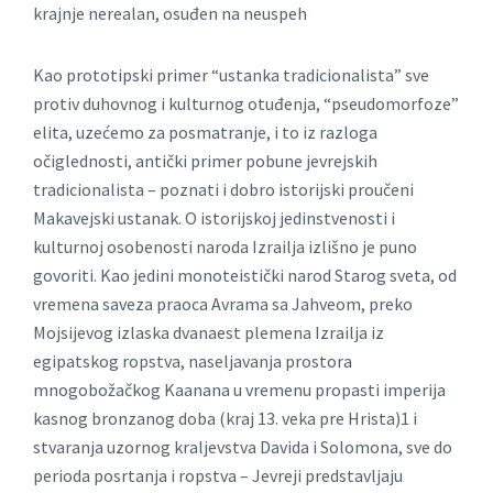
krajnje nerealan, osuđen na neuspeh
Kao prototipski primer “ustanka tradicionalista” sve
protiv duhovnog i kulturnog otuđenja, “pseudomorfoze”
elita, uzećemo za posmatranje, i to iz razloga
očiglednosti, antički primer pobune jevrejskih
tradicionalista – poznati i dobro istorijski proučeni
Makavejski ustanak. O istorijskoj jedinstvenosti i
kulturnoj osobenosti naroda Izrailja izlišno je puno
govoriti.
Kao jedini monoteistički narod Starog sveta, od
vremena saveza praoca Avrama sa Jahveom, preko
Mojsijevog izlaska dvanaest plemena Izrailja iz
egipatskog ropstva, naseljavanja prostora
mnogobožačkog Kaanana u vremenu propasti imperija
kasnog bronzanog doba (kraj 13. veka pre Hrista)1 i
stvaranja uzornog kraljevstva Davida i Solomona, sve do
perioda posrtanja i ropstva – Jevreji predstavljaju