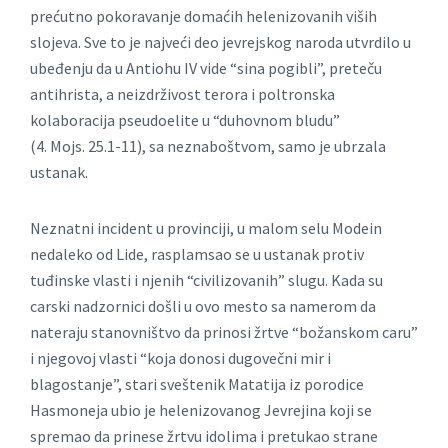
prećutno pokoravanje domaćih helenizovanih viših
slojeva. Sve to je najveći deo jevrejskog naroda utvrdilo u
ubeđenju da u Antiohu IV vide “sina pogibli”, preteču
antihrista, a neizdrživost terora i poltronska
kolaboracija pseudoelite u “duhovnom bludu”
(4. Mojs. 25.1-11), sa neznaboštvom, samo je ubrzala
ustanak.
Neznatni incident u provinciji, u malom selu Modein
nedaleko od Lide, rasplamsao se u ustanak protiv
tuđinske vlasti i njenih “civilizovanih” slugu. Kada su
carski nadzornici došli u ovo mesto sa namerom da
nateraju stanovništvo da prinosi žrtve “božanskom caru”
i njegovoj vlasti “koja donosi dugovečni mir i
blagostanje”, stari sveštenik Matatija iz porodice
Hasmoneja ubio je helenizovanog Jevrejina koji se
spremao da prinese žrtvu idolima i pretukao strane