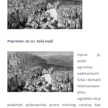
Pripremio: dr.sci. Saša Gajić
Isprva je,
usled
ogromne
nadmoćnosti
Grka i domaće
helenizovane
elite,
izgledalo da je
poduhvat pobunjenika protiv moćnog carstva, kao