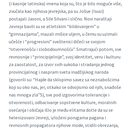
(i kasnije latinska) imena koja su, što je bilo moguće više,
zvučala kao njihova jevrejska, pa su Jošue (Isusi)
postajali Jasoni, a Sile Silvani i slično. Novi naraštaji
Jevreja bavili su se atletskim “bildovanjem” u
“gimnazijama”, mazali mišice uljem, u čemu su uzimali
učešće i “progresivni” sveštenici dičeći se svojom
“otvorenošću i slobodoumnošću”. Smatrajući potom, sve
revnosnije i “principijelnije”, svoj identitet, veru i kulturu
za zaostalost, za izvor svih sukoba i stradanja jednog
provincijalnog i naspram sveta inadžijskog naroda
(govorili su: “Hajde da sklopimo savez sa neznabošcima
koji su oko nas, jer, otkako se odvojismo od njih, snađoše
nas mnoga zla”5), sve pod izgovorima tolerancije i
otvorenosti, odbacivanje sopstvene kulture, moralnih
osećanja i običaja išlo je među elitama dotle da su se
helenizovani Jevreji, izloženi porugama pagana i
revnosnih propagatora njihove mode, stidili obrezanja,