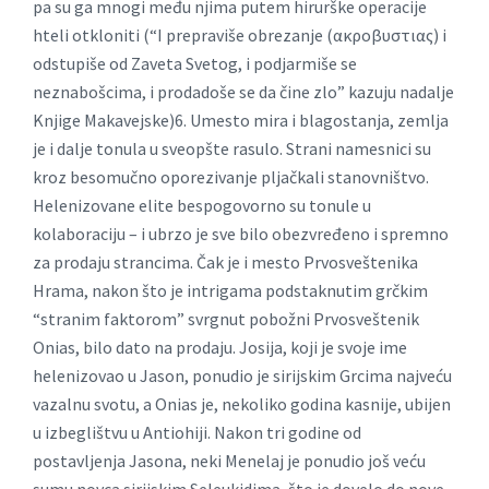
pa su ga mnogi među njima putem hirurške operacije
hteli otkloniti (“I prepraviše obrezanje (ακροβυστιας) i
odstupiše od Zaveta Svetog, i podjarmiše se
neznabošcima, i prodadoše se da čine zlo” kazuju nadalje
Knjige Makavejske)6. Umesto mira i blagostanja, zemlja
je i dalje tonula u sveopšte rasulo. Strani namesnici su
kroz besomučno oporezivanje pljačkali stanovništvo.
Helenizovane elite bespogovorno su tonule u
kolaboraciju – i ubrzo je sve bilo obezvređeno i spremno
za prodaju strancima. Čak je i mesto Prvosveštenika
Hrama, nakon što je intrigama podstaknutim grčkim
“stranim faktorom” svrgnut pobožni Prvosveštenik
Onias, bilo dato na prodaju. Josija, koji je svoje ime
helenizovao u Jason, ponudio je sirijskim Grcima najveću
vazalnu svotu, a Onias je, nekoliko godina kasnije, ubijen
u izbeglištvu u Antiohiji. Nakon tri godine od
postavljenja Jasona, neki Menelaj je ponudio još veću