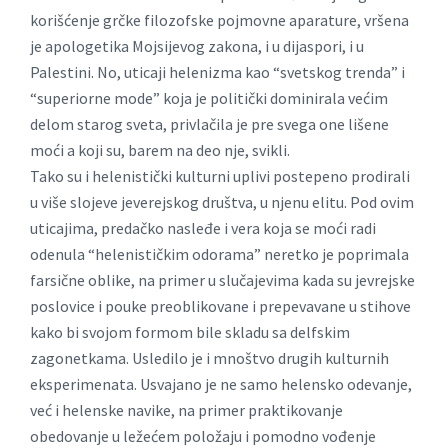
korišćenje grčke filozofske pojmovne aparature, vršena
je apologetika Mojsijevog zakona, i u dijaspori, i u
Palestini. No, uticaji helenizma kao “svetskog trenda” i
“superiorne mode” koja je politički dominirala većim
delom starog sveta, privlačila je pre svega one lišene
moći a koji su, barem na deo nje, svikli.
Tako su i helenistički kulturni uplivi postepeno prodirali
u više slojeve jeverejskog društva, u njenu elitu. Pod ovim
uticajima, predačko nasleđe i vera koja se moći radi
odenula “helenističkim odorama” neretko je poprimala
farsične oblike, na primer u slučajevima kada su jevrejske
poslovice i pouke preoblikovane i prepevavane u stihove
kako bi svojom formom bile skladu sa delfskim
zagonetkama. Usledilo je i mnoštvo drugih kulturnih
eksperimenata. Usvajano je ne samo helensko odevanje,
već i helenske navike, na primer praktikovanje
obedovanje u ležećem položaju i pomodno vođenje