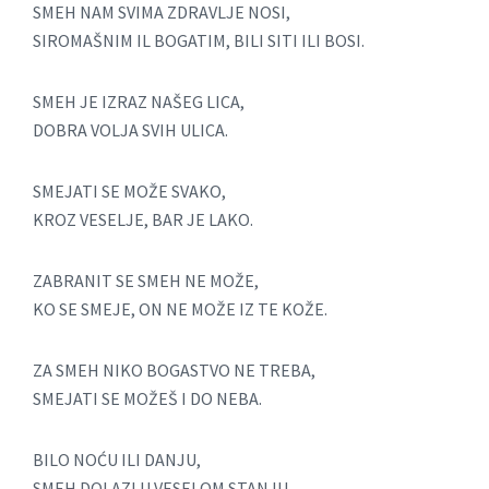
SMEH NAM SVIMA ZDRAVLJE NOSI,
SIROMAŠNIM IL BOGATIM, BILI SITI ILI BOSI.
SMEH JE IZRAZ NAŠEG LICA,
DOBRA VOLJA SVIH ULICA.
SMEJATI SE MOŽE SVAKO,
KROZ VESELJE, BAR JE LAKO.
ZABRANIT SE SMEH NE MOŽE,
KO SE SMEJE, ON NE MOŽE IZ TE KOŽE.
ZA SMEH NIKO BOGASTVO NE TREBA,
SMEJATI SE MOŽEŠ I DO NEBA.
BILO NOĆU ILI DANJU,
SMEH DOLAZI U VESELOM STANJU.