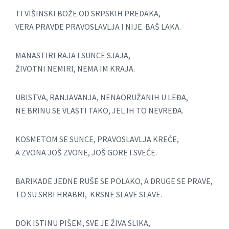
TI VIŠINSKI BOŽE OD SRPSKIH PREDAKA,
VERA PRAVDE PRAVOSLAVLJA I NIJE BAŠ LAKA.
MANASTIRI RAJA I SUNCE SJAJA,
ŽIVOTNI NEMIRI, NEMA IM KRAJA.
UBISTVA, RANJAVANJA, NENAORUŽANIH U LEĐA,
NE BRINU SE VLASTI TAKO, JEL IH TO NEVREĐA.
KOSMETOM SE SUNCE, PRAVOSLAVLJA KREĆE,
A ZVONA JOŠ ZVONE, JOŠ GORE I SVEĆE.
BARIKADE JEDNE RUŠE SE POLAKO, A DRUGE SE PRAVE,
TO SU SRBI HRABRI, KRSNE SLAVE SLAVE.
DOK ISTINU PIŠEM, SVE JE ŽIVA SLIKA,