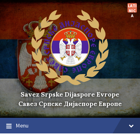
Skip
Skip
Skip
LATI
to
to
to
NIC
content
main
footer
A
navigation
Savez Srpske Dijaspore Evrope
Савез Српске Дијаспоре Европе
Menu