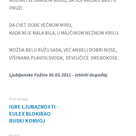
MOLIMO SE DRAGOM BOGU, DA JOJ RAJSKU BAŠTU
PRUŽI.
DA CVET DOĐE VEČNOM MIRU,
KADA NIJE MALA BILA, U MAJČINOM NEŽNOM KRILU.
MOŽDA BELU RUŽU SADA, VEĆ ANĐELI DOBRI NOSE,
VIŠINAMA PLAVOG SVODA, DEVOJČICE SMEĐOKOSE.
Ljubljanske Fužine 30.03.2011 – istiniti događaj.
Previous
IGRE LJUBAZNOSTI -
EULEX BLOKIRAO
RUSKI KONVOJ
Next