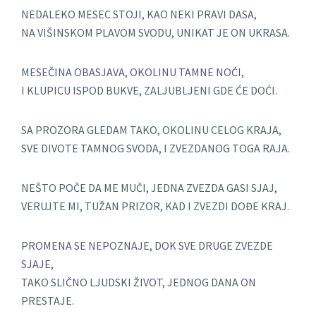
NEDALEKO MESEC STOJI, KAO NEKI PRAVI DASA,
NA VIŠINSKOM PLAVOM SVODU, UNIKAT JE ON UKRASA.
MESEČINA OBASJAVA, OKOLINU TAMNE NOĆI,
I KLUPICU ISPOD BUKVE, ZALJUBLJENI GDE ĆE DOĆI.
SA PROZORA GLEDAM TAKO, OKOLINU CELOG KRAJA,
SVE DIVOTE TAMNOG SVODA, I ZVEZDANOG TOGA RAJA.
NEŠTO POČE DA ME MUČI, JEDNA ZVEZDA GASI SJAJ,
VERUJTE MI, TUŽAN PRIZOR, KAD I ZVEZDI DOĐE KRAJ.
PROMENA SE NEPOZNAJE, DOK SVE DRUGE ZVEZDE
SJAJE,
TAKO SLIČNO LJUDSKI ŽIVOT, JEDNOG DANA ON
PRESTAJE.