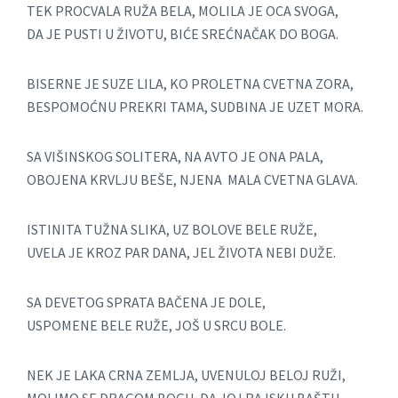
TEK PROCVALA RUŽA BELA, MOLILA JE OCA SVOGA,
DA JE PUSTI U ŽIVOTU, BIĆE SREĆNAČAK DO BOGA.
BISERNE JE SUZE LILA, KO PROLETNA CVETNA ZORA,
BESPOMOĆNU PREKRI TAMA, SUDBINA JE UZET MORA.
SA VIŠINSKOG SOLITERA, NA AVTO JE ONA PALA,
OBOJENA KRVLJU BEŠE, NJENA MALA CVETNA GLAVA.
ISTINITA TUŽNA SLIKA, UZ BOLOVE BELE RUŽE,
UVELA JE KROZ PAR DANA, JEL ŽIVOTA NEBI DUŽE.
SA DEVETOG SPRATA BAČENA JE DOLE,
USPOMENE BELE RUŽE, JOŠ U SRCU BOLE.
NEK JE LAKA CRNA ZEMLJA, UVENULOJ BELOJ RUŽI,