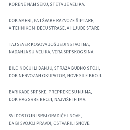
KORENE NAM SEKU, ŠTETA JE VELIKA.
DOK AMERI, PA I ŠVABE RAZVOZE ŠIPTARE,
A TEHNIKOM DECU STRAŠE, A I LJUDE STARE.
TAJ SEVER KOSOVA JOŠ JEDINSTVO IMA,
NADANJA SU VELIKA, VERA SRPSKOG SINA.
BILO NOĆU ILI DANJU, STRAŽA BUDNO STOJI,
DOK NERVOZAN OKUPATOR, NOVE SILE BROJI.
BARIKADE SRPSKE, PREPREKE SU NJIMA,
DOK HAG SRBE BROJI, NAJVIŠE IH IMA.
SVI DOSTOJNI SRBI GRADIĆE I NOVE,
DA BI SVOJOJ PRAVDI, OSTVARILI SNOVE.