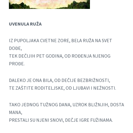
UVENULA RUŽA
IZ PUPOLJAKA CVETNE ZORE, BELA RUŽA NA SVET
DOĐE,
TEK DEČIJIH PET GODINA, OD ROĐENJA NJENOG
PROĐE.
DALEKO JE ONA BILA, OD DEČIJE BEZBRIŽNOSTI,
TE ZAŠTITE RODITELJSKE, OD LJUBAVI I NEŽNOSTI.
TAKO JEDNOG TUŽNOG DANA, UZROK BLIŽNJIH, DOSTA
MANA,
PRESTALI SU NJENI SNOVI, DEČJE IGRE FUŽINAMA.