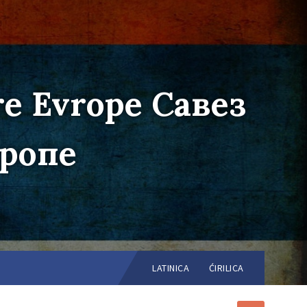
re Evrope Савез
вропе
Choose
language:
LATINICA
ĆIRILICA