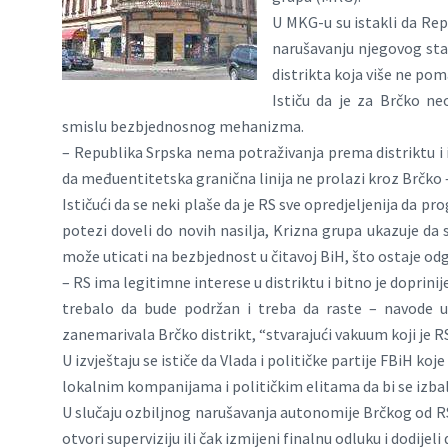
U MKG-u su istakli da Repu
narušavanju njegovog sta
distrikta koja više ne pom
Ističu da je za Brčko ne
smislu bezbjednosnog mehanizma.
– Republika Srpska nema potraživanja prema distriktu i 
da međuentitetska granična linija ne prolazi kroz Brčko –
Ističući da se neki plaše da je RS sve opredjeljenija da pr
potezi doveli do novih nasilja, Krizna grupa ukazuje da
može uticati na bezbjednost u čitavoj BiH, što ostaje o
– RS ima legitimne interese u distriktu i bitno je doprin
trebalo da bude podržan i treba da raste – navode u 
zanemarivala Brčko distrikt, “stvarajući vakuum koji je R
U izvještaju se ističe da Vlada i političke partije FBiH k
lokalnim kompanijama i političkim elitama da bi se izba
U slučaju ozbiljnog narušavanja autonomije Brčkog od RS
otvori superviziju ili čak izmijeni finalnu odluku i dodijel