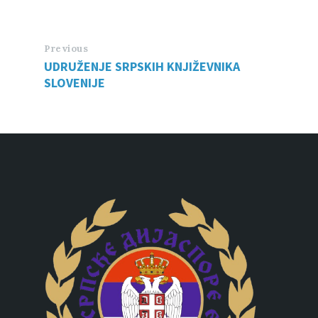
Previous
UDRUŽENJE SRPSKIH KNJIŽEVNIKA
SLOVENIJE