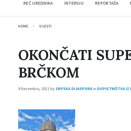
REČ UREDNIKA
INTERVJU
REPORTAŽA
HOME
VIJESTI
OKONČATI SUPE
BRČKOM
9 Decembra, 2011
by
SRPSKA DIJASPORA
in
DOPISTNIŠTVA IZ