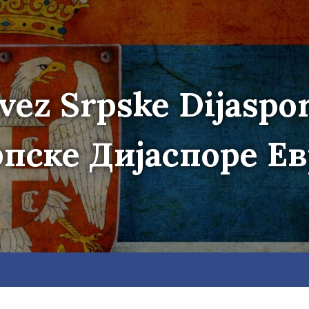
vez Srpske Dijaspo
пске Дијаспоре Е