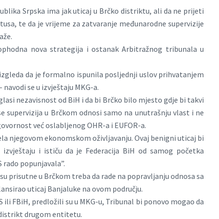
blika Srpska ima jak uticaj u Brčko distriktu, ali da ne prijeti
tusa, te da je vrijeme za zatvaranje međunarodne supervizije
aže.
ophodna nova strategija i ostanak Arbitražnog tribunala u
izgleda da je formalno ispunila posljednji uslov prihvatanjem
 navodi se u izvještaju MKG-a.
oglasi nezavisnost od BiH i da bi Brčko bilo mjesto gdje bi takvi
 se supervizija u Brčkom odnosi samo na unutrašnju vlast i ne
dgovornost već oslabljenog OHR-a i EUFOR-a.
ijela njegovom ekonomskom oživljavanju. Ovaj benigni uticaj bi
izvještaju i ističu da je Federacija BiH od samog početka
S rado popunjavala”.
oje su prisutne u Brčkom treba da rade na popravljanju odnosa sa
lansirao uticaj Banjaluke na ovom području.
 ili FBiH, predložili su u MKG-u, Tribunal bi ponovo mogao da
i distrikt drugom entitetu.