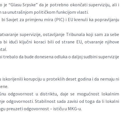
je “Glasu Srpske” da je potrebno okončati superviziju, ali i
m sa unutrašnjom političkom funkcijom vlasti.
 bi Savjet za primjenu mira (PIC) i EU krenuli ka popravljanju
zatvaranje supervizije, ostavljanje Tribunala koji sam za sebe
bi idući ključni koraci bili od strane EU, otvaranje njihove
tal.
 bi trebalo da bude donesena odluka o daljoj sudbini supervizije
iskorijenili korupciju u proteklih deset godina i da nemaju ni
ene.
ršnu odgovornost u distriktu, daje se mogućnost lokalnim
je odgovornosti. Stabilnost sada zavisi od toga da li lokalni
mogu preuzeti odgovornost – ističu u MKG-u.