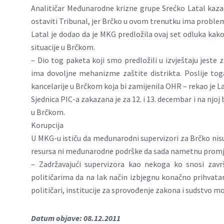
Analitičar Međunarodne krizne grupe Srećko Latal kazao 
ostaviti Tribunal, jer Brčko u ovom trenutku ima proble
Latal je dodao da je MKG predložila ovaj set odluka kako
situacije u Brčkom.
– Dio tog paketa koji smo predložili u izvještaju jeste 
ima dovoljne mehanizme zaštite distrikta. Poslije toga 
kancelarije u Brčkom koja bi zamijenila OHR – rekao je La
Sjednica PIC-a zakazana je za 12. i 13. decembar i na njoj
u Brčkom.
Korupcija
U MKG-u ističu da međunarodni supervizori za Brčko nisu 
resursa ni međunarodne podrške da sada nametnu promj
– Zadržavajući supervizora kao nekoga ko snosi zav
političarima da na lak način izbjegnu konačno prihvatan
političari, institucije za sprovođenje zakona i sudstvo 
Datum objave: 08.12.2011