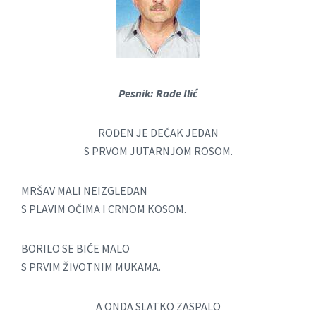
Pesnik: Rade Ilić
ROĐEN JE DEČAK JEDAN
S PRVOM JUTARNJOM ROSOM.
MRŠAV MALI NEIZGLEDAN
S PLAVIM OČIMA I CRNOM KOSOM.
BORILO SE BIĆE MALO
S PRVIM ŽIVOTNIM MUKAMA.
A ONDA SLATKO ZASPALO