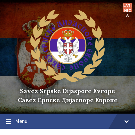
Skip
Skip
Skip
LATI
to
to
to
NIC
content
main
footer
A
navigation
Savez Srpske Dijaspore Evrope
Савез Српске Дијаспоре Европе
Menu