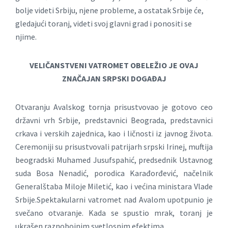
bolje videti Srbiju, njene probleme, a ostatak Srbije će,
gledajući toranj, videti svoj glavni grad i ponositi se
njime.
VELIČANSTVENI VATROMET OBELEŽIO JE OVAJ
ZNAČAJAN SRPSKI DOGAĐAJ
Otvaranju Avalskog tornja prisustvovao je gotovo ceo
državni vrh Srbije, predstavnici Beograda, predstavnici
crkava i verskih zajednica, kao i ličnosti iz javnog života.
Ceremoniji su prisustvovali patrijarh srpski Irinej, muftija
beogradski Muhamed Jusufspahić, predsednik Ustavnog
suda Bosa Nenadić, porodica Karađorđević, načelnik
Generalštaba Miloje Miletić, kao i većina ministara Vlade
Srbije.Spektakularni vatromet nad Avalom upotpunio je
svečano otvaranje. Kada se spustio mrak, toranj je
ukrašen raznobojnim svetlosnim efektima.