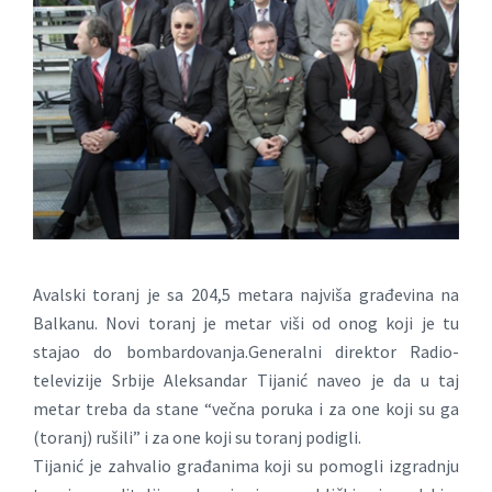
Avalski toranj je sa 204,5 metara najviša građevina na
Balkanu. Novi toranj je metar viši od onog koji je tu
stajao do bombardovanja.Generalni direktor Radio-
televizije Srbije Aleksandar Tijanić naveo je da u taj
metar treba da stane “večna poruka i za one koji su ga
(toranj) rušili” i za one koji su toranj podigli.
Tijanić je zahvalio građanima koji su pomogli izgradnju