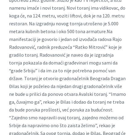
namenu imaće i novi toranj. Novi toranj ima vidikovac, do
koga će, na 124. metru, voziti liftovi, dok je na 120. metru
restoran. Na izgradnju novog tornja utrošeno je 5.000
metara kubnih betona i oko 500 tona armature.Na
manifestaciji je govorio i jedan od izvođača radova Rajo
Radovanović, radnik preduzeća “Ratko Mitrović” koje je
gradilo toranj. Radovanović je naveo da je izgradnja
tornja pokazala da domaći građevinari mogu sami da
“grade Srbiju” i da im za to nije potrebna pomoć van
države. Toranj je otvorio gradonačelnik Beograda Dragan
Đilas koji je poželeo da nijedan drugi gradonačelnik više
ne bude u prilici da ponovo otvara Avalski toranj. “Imamo
ga, čuvajmo ga”, rekao je Đilas i dodao da toranj ne treba
da bude poruka prošlosti, već poruka za budućnost.
“Zajedno smo napravili ovaj toranj, zajedno možemo od
Srbije da napravimo ono što zaista želimo”, rekao je
gradonačelnik. Sa ovog tornja, dodao je Đilas, Beograd će