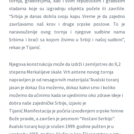
tornja, graditeljima, kao i svim republičkim i gradskim
vladama koje su izgradnju objekta počele ili završile.
“Srbija je danas dobila svoju kapu. Vreme je da zajedno
završavamo naš krov i druge srpske poslove. To je
naravoučenije ovog tornja i njegove sudbine nama
Srbima i braći sa kojom živimo u Srbiji i našoj sudbini”,
rekao je Tijanić.
Njegova konstrukcija može da izdrži i zemljotres do 9,2
stepena Merkalijeve skale. Vrh antene novog tornja
napravljen je od nesagorivih materijala.”Avalski toranj
jasan je dokaz šta možemo, dokaz kakvi smo i koliko
možemo da učinimo kada se ujedinimo oko zdrave ideje i
dobra naše zajedničke Srbije, izjavio je
Tijanić.Manifestacija je počela izvođenjem srpske himne
Bože pravde, a završen je pesmom “Vostani Serbijo”.
Avalski toranj koji je srušen 1999. godine pušten je u
upotrebu 1965. godine. Služio je kao TV repetitor, a istu