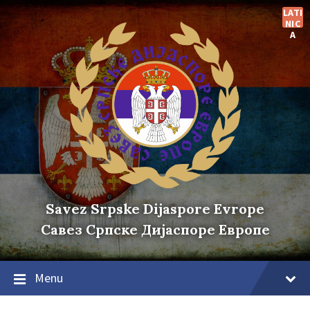
Skip
Skip
Skip
LATI
to
to
to
NIC
content
main
footer
A
navigation
Savez Srpske Dijaspore Evrope
Савез Српске Дијаспоре Европе
Menu