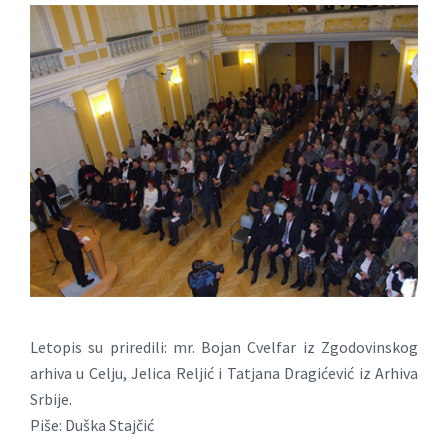
Letopis su priredili: mr. Bojan Cvelfar iz Zgodovinskog
arhiva u Celju, Jelica Reljić i Tatjana Dragićević iz Arhiva
Srbije.
Piše: Duška Stajčić