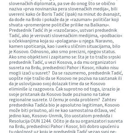
slovenačkih diplomata, pa sve do onog što se obično
naziva »prva novinarska pera slovenačkih medija«, bili
uvereni: kako će Boris Tadić (ipak) na minut do dvanajst,
da dođe na Brdo i pokaže da je »razuman« političar koji
shvata »promenjene političke prilike na Balkanu«.
Predsednik Tadić ih je »razočarao«, ustvari predsednik
Tadić, ako je verovati slovenačkim medijima, »podbacio«
u očekivanjima koja su »polagana« u njega. Naravno,
kamen spoticanja, kao i uvek u sličnim situacijama, bilo
je Kosovo. Odnosno, ako smo precizni, njegov status.
Ako smo objektivni i zapitamo se: šta je to tražio srpski
predsednik Tadić, u vezi Kosova, a da mu organizatori
susreta na Brdu, predsednici Pahor i Kosor, nikako nisu
mogli izaći u susret? Da se razumemo, predsednik Tadić,
uopšte nije tražio da se Kosovo ne poziva na sastanak ili
da je uslovljavao svoj dolazak time da se Kosovo
eliminiše iz razgovora. Čak suprotno od toga, izrazio je
svoje pristanak da Kosovo bude pozivano na takve
regionalne susrete. U čemu je onda problem? Zahtev
predsednika Tadića bio je apsolutno legitiman, Kosovo
može biti prisutno, ali ne kao samostalna država, već
jedino kao, Kosovo-Unmik, što uostalom predviđa i
Resolucija OUN 1244. Očito je da su organizatori susreta
na Brdu, predsednici Pahor i Kosor, bili dobro upućeni u
tu okolnost uz koju je predsednik Tadić vezao svoj ne-