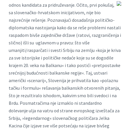
odnos kandidata za
pridruževanje. Očito, prvi pokušaj,
sa slovenačko-hrvatskom inicijativom, nije bio
najsrećnije rešenje. Poznavajući dosadašnja političko-
diplomatska nastojanja kako da se reše problemi nastali
raspadom bivše zajedničke države (ratovi, razgraničenja i
slično) išli su uglavnom u pravcu: što više
umanjiti/rasparčati i svesti Srbiju na zemlju »koja je kriva
za sve istorijske i političke nedaće koje su se dogodile
krajem 20. veka na Balkanu« i tako postići »pretpostavke
srećnijoj budućnosti balkanske regije«. Taj, ustvari
američki »scenarij«, Slovenija je prihvatila kao »polaznu
tačku i formulu« rešavanja balkanskih otvorenih pitanja,
što je rezultiralo ishodom, kakvim smo bili svedoci i na
Brdu. Posmatračima nje izmaklo ni standardno
dolevanje ulja na vatru od strane evropskog izveštača za
Srbiju, »legendarnog« slovenačkog političara Jelka
Kacina čije izjave sve više potsećaju na izjave bivšeg