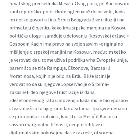
hrvatskog predsednika Mesića. Ovog puta, po Kacinovom
»antropološko-političkom ogledu«: »Srbi ne vole, kada
im netko govori istinu. Srbi u Beogradu žive u iluziji i ne
prihvataju činjenicu kako ima srpska manjina na Kosovu
političku ulogu i sarađuje u delovanju (kosovske) države.«
Gospodin Kacin ima pravo na svoje sasvim »originalno
mišljenje o srpskoj manjini na Kosovu«, međutim teško
je verovati da u tome uživa i podršku vrha Evropske unije,
barem što se tiče Rampuja, Eštonove, Barosa ili
Moratinosa, kojih nije bilo na Brdu. Bliže istini je
verovatno da su njegove »opservacije o Srbima«
zakasneli deo njegove frustracije iz dana
»desetodnevnog rata u Sloveniji« kada mu je bio »posao«
stvaranje što lošijeg »imiđa« o Srbima. Ipak,vremena su
se promenila i »ratnici«, kao što su Mesić il Kacin su
sasvim marginalne ličnosti, neupotrebljive u
diplomatskim pokušajma da se razreše, otvorena