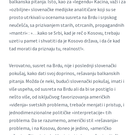
balkanska pitanja. Isto, kao za »legendu« Kacina, važi i za
»ozbiljne« slovenačke medijske analitičare koji su se
prosto utrkivali u ocenama susreta na Brdu i srpskog
neučešća, sa prizivanjem starih, otrcanih, propagandnih
»mantri« : »…kako se Srbi, kad je reč o Kosovu, trebaju
uzeti u pamet i shvatiti da je Kosovo država, i da će kad
tad morati da priznaju tu, realnost!«.
Verovatno, susret na Brdu, nije i poslednji slovenački
pokušaj, kako dati svoj doprinos, rešavanju balkanskih
pitanja. Možda će neki, budući slovenački pokušaj, imati i
više uspeha, od susreta na Brdu ali da bi se postiglo i
nešto više, od isključivog favorizovanja američkih
»viđenja« svetskih problema, trebaće menjati i pristup, i
jednodimenzionalne političke »interpretacije« tih
problema. Da se razumemo, američki stil »rešavanja«
problema, i na Kosovu, doneo je jedino, »američko