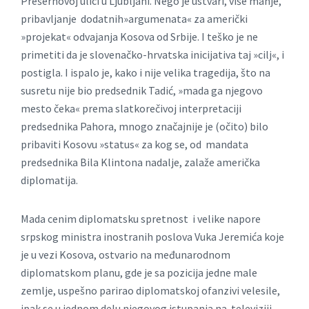
Prešernovoj ulici u Ljubljani. Nego je ustvari, više manje,
pribavljanje dodatnih»argumenata« za američki
»projekat« odvajanja Kosova od Srbije. I teško je ne
primetiti da je slovenačko-hrvatska inicijativa taj »cilj«, i
postigla. I ispalo je, kako i nije velika tragedija, što na
susretu nije bio predsednik Tadić, »mada ga njegovo
mesto čeka« prema slatkorečivoj interpretaciji
predsednika Pahora, mnogo značajnije je (očito) bilo
pribaviti Kosovu »status« za kog se, od mandata
predsednika Bila Klintona nadalje, zalaže američka
diplomatija.
Mada cenim diplomatsku spretnost i velike napore
srpskog ministra inostranih poslova Vuka Jeremića koje
je u vezi Kosova, ostvario na međunarodnom
diplomatskom planu, gde je sa pozicija jedne male
zemlje, uspešno parirao diplomatskoj ofanzivi velesile,
ipak se u jednom delu njegovog istupanja na televiziji