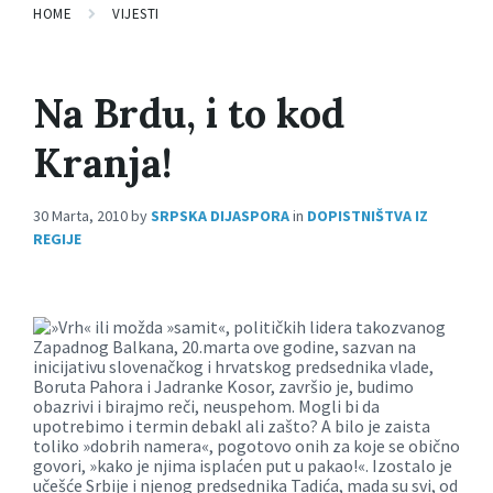
HOME
VIJESTI
Na Brdu, i to kod
Kranja!
30 Marta, 2010
by
SRPSKA DIJASPORA
in
DOPISTNIŠTVA IZ
REGIJE
»Vrh« ili možda »samit«, političkih lidera takozvanog
Zapadnog Balkana, 20.marta ove godine, sazvan na
inicijativu slovenačkog i hrvatskog predsednika vlade,
Boruta Pahora i Jadranke Kosor, završio je, budimo
obazrivi i birajmo reči, neuspehom. Mogli bi da
upotrebimo i termin debakl ali zašto? A bilo je zaista
toliko »dobrih namera«, pogotovo onih za koje se obično
govori, »kako je njima isplaćen put u pakao!«. Izostalo je
učešće Srbije i njenog predsednika Tadića, mada su svi, od