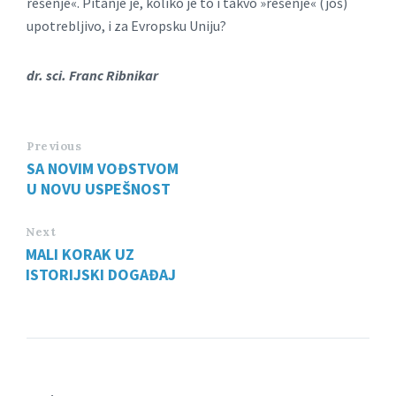
rešenje«. Pitanje je, koliko je to i takvo »rešenje« (još)
upotrebljivo, i za Evropsku Uniju?
dr. sci. Franc Ribnikar
Previous
SA NOVIM VOĐSTVOM
U NOVU USPEŠNOST
Next
MALI KORAK UZ
ISTORIJSKI DOGAĐAJ