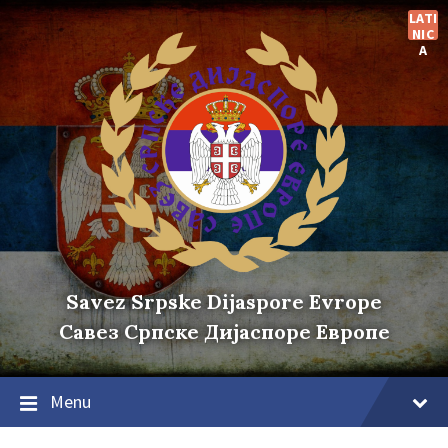
Skip
Skip
Skip
LATI
to
to
to
NIC
content
main
footer
A
navigation
Savez Srpske Dijaspore Evrope
Савез Српске Дијаспоре Европе
Menu