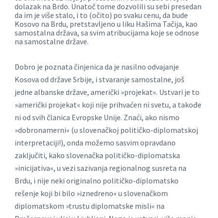
dolazak na Brdo. Unatoč tome dozvolili su sebi presedan
da im je više stalo, i to (očito) po svaku cenu, da bude
Kosovo na Brdu, pretstavljeno u liku Hašima Tačija, kao
samostalna država, sa svim atribucijama koje se odnose
na samostalne države.
Dobro je poznata činjenica da je nasilno odvajanje
Kosova od države Srbije, i stvaranje samostalne, još
jedne albanske države, američki »projekat«. Ustvari je to
»američki projekat« koji nije prihvaćen ni svetu, a takođe
ni od svih članica Evropske Unije. Znaći, ako nismo
»dobronamerni« (u slovenačkoj političko-diplomatskoj
interpretaciji!), onda možemo sasvim opravdano
zaključiti, kako slovenačka političko-diplomatska
»inicijativa«, u vezi sazivanja regionalnog susreta na
Brdu, i nije neki originalno političko-diplomatsko
rešenje koji bi bilo »iznedreno« u slovenačkom
diplomatskom »trustu diplomatske misli« na