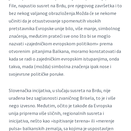
File, napustio susret na Brdu, pre njegovog završetka i to
bez nekog valjanog obrazloženja.Možda će se nekome
učiniti da je otsustvovanje spomenutih visokih
pretstavnika Evropske unije bilo, više manje, simbolnog
znaćenja, međutim prateći sve ono što bi se moglo
nazvati »zajedničkom evropskom politikom« prema
otvorenim pitanjima Balkana, moramo konstatovati da
kada se radi o zajedničkim evropskim istupanjima, onda
takva, mada (možda) simbolna značenja ipak nose i
svojevrsne političke poruke.
Slovenačka incijativa, u slučaju susreta na Brdu, nije
urađena bez saglasnosti zvaničnog Brisela, to je i više
nego izvesno. Međutim, očito je takođe da Evropska
unija priprema više sličnih, regionalnih susreta i
inicijativa, nešto kao »ispitivanje terena« ili »merenje
pulsa« balkanskih zemalja, sa kojima je uspostavljen