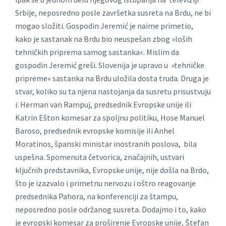
Srbije, neposredno posle završetka susreta na Brdu, ne bi
mogao složiti. Gospodin Jeremić je naime primetio,
kako je sastanak na Brdu bio neuspešan zbog »loših
tehničkih priprema samog sastanka«. Mislim da
gospodin Jeremić greši. Slovenija je upravo u »tehničke
pripreme« sastanka na Brdu uložila dosta truda. Druga je
stvar, koliko su ta njena nastojanja da susretu prisustvuju
i: Herman van Rampuj, predsednik Evropske unije ili
Katrin Ešton komesar za spoljnu politiku, Hose Manuel
Baroso, predsednik evropske komisije ili Anhel
Moratinos, španski ministar inostranih poslova, bila
uspešna. Spomenuta četvorica, značajnih, ustvari
ključnih predstavnika, Evropske unije, nije došla na Brdo,
što je izazvalo i primetnu nervozu i oštro reagovanje
predsednika Pahora, na konferenciji za štampu,
neposredno posle održanog susreta. Dodajmo i to, kako
je evropski komesar za proširenje Evropske unije, Štefan