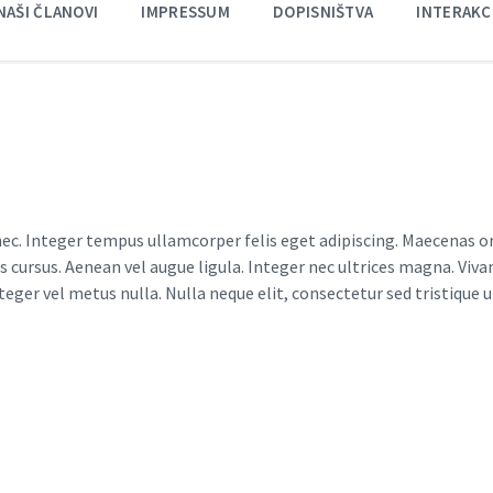
NAŠI ČLANOVI
IMPRESSUM
DOPISNIŠTVA
INTERAKC
c. Integer tempus ullamcorper felis eget adipiscing. Maecenas orci
ibus cursus. Aenean vel augue ligula. Integer nec ultrices magna. Viv
eger vel metus nulla. Nulla neque elit, consectetur sed tristique ut