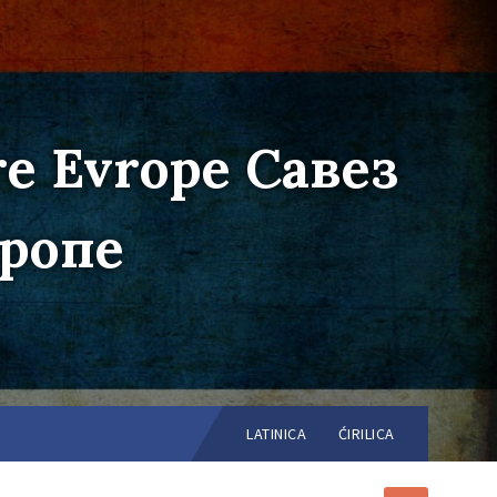
re Evrope Савез
вропе
Choose
language:
LATINICA
ĆIRILICA