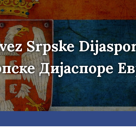
vez Srpske Dijaspo
пске Дијаспоре Е