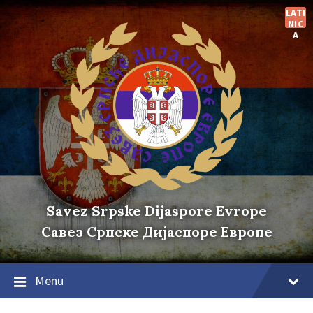
Skip
Skip
Skip
LATI
to
to
to
NIC
content
main
footer
A
navigation
Savez Srpske Dijaspore Evrope
Савез Српске Дијаспоре Европе
Menu