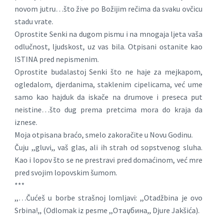
novom jutru…što žive po Božijim rečima da svaku ovčicu
stadu vrate.
Oprostite Senki na dugom pismu i na mnogaja ljeta vaša
odlučnost, ljudskost, uz vas bila. Otpisani ostanite kao
ISTINA pred nepismenim.
Oprostite budalastoj Senki što ne haje za mejkapom,
ogledalom, djerdanima, staklenim cipelicama, već ume
samo kao hajduk da iskače na drumove i preseca put
neistine…što dug prema pretcima mora do kraja da
iznese.
Moja otpisana braćo, smelo zakoračite u Novu Godinu.
Čuju ,,gluvi,, vaš glas, ali ih strah od sopstvenog sluha.
Kao i lopov što se ne prestravi pred domaćinom, već mre
pred svojim lopovskim šumom.
***
,,…Čućeš u borbe strašnoj lomljavi: ,,Otadžbina je ovo
Srbina!,, (Odlomak iz pesme ,,Отаџбина,, Djure Jakšića).