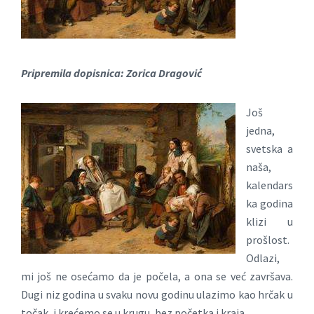
Pripremila dopisnica: Zorica Dragović
Još
jedna,
svetska a
naša,
kalendars
ka godina
klizi u
prošlost.
Odlazi,
mi još ne osećamo da je počela, a ona se već završava.
Dugi niz godina u svaku novu godinu ulazimo kao hrčak u
točak, i krećemo se u krugu, bez početka i kraja.