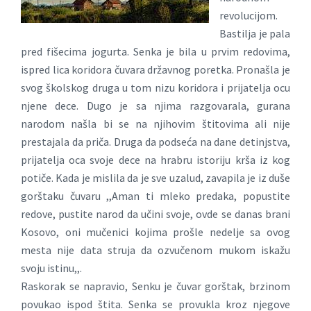
revolucijom.
Bastilja je pala
pred fišecima jogurta. Senka je bila u prvim redovima,
ispred lica koridora čuvara državnog poretka. Pronašla je
svog školskog druga u tom nizu koridora i prijatelja ocu
njene dece. Dugo je sa njima razgovarala, gurana
narodom našla bi se na njihovim štitovima ali nije
prestajala da priča. Druga da podseća na dane detinjstva,
prijatelja oca svoje dece na hrabru istoriju krša iz kog
potiče. Kada je mislila da je sve uzalud, zavapila je iz duše
gorštaku čuvaru ,,Aman ti mleko predaka, popustite
redove, pustite narod da učini svoje, ovde se danas brani
Kosovo, oni mučenici kojima prošle nedelje sa ovog
mesta nije data struja da ozvučenom mukom iskažu
svoju istinu,,.
Raskorak se napravio, Senku je čuvar gorštak, brzinom
povukao ispod štita. Senka se provukla kroz njegove