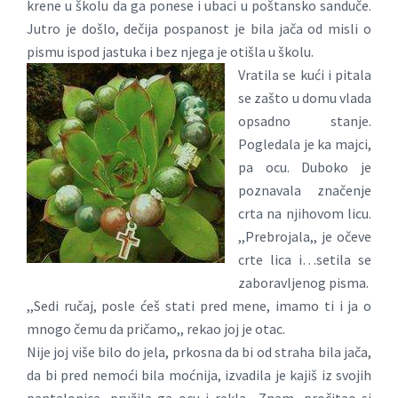
krene u školu da ga ponese i ubaci u poštansko sanduče.
Jutro je došlo, dečija pospanost je bila jača od misli o
pismu ispod jastuka i bez njega je otišla u školu.
Vratila se kući i pitala
se zašto u domu vlada
opsadno stanje.
Pogledala je ka majci,
pa ocu. Duboko je
poznavala značenje
crta na njihovom licu.
,,Prebrojala,, je očeve
crte lica i…setila se
zaboravljenog pisma.
,,Sedi ručaj, posle ćeš stati pred mene, imamo ti i ja o
mnogo čemu da pričamo,, rekao joj je otac.
Nije joj više bilo do jela, prkosna da bi od straha bila jača,
da bi pred nemoći bila moćnija, izvadila je kajiš iz svojih