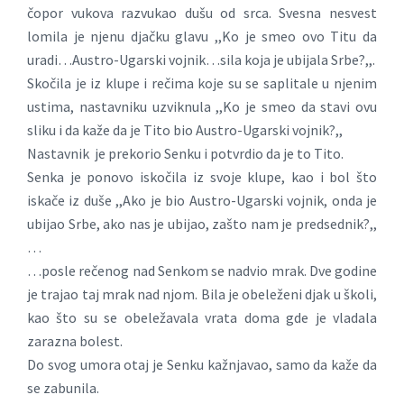
čopor vukova razvukao dušu od srca. Svesna nesvest
lomila je njenu djačku glavu ,,Ko je smeo ovo Titu da
uradi…Austro-Ugarski vojnik…sila koja je ubijala Srbe?,,.
Skočila je iz klupe i rečima koje su se saplitale u njenim
ustima, nastavniku uzviknula ,,Ko je smeo da stavi ovu
sliku i da kaže da je Tito bio Austro-Ugarski vojnik?,,
Nastavnik je prekorio Senku i potvrdio da je to Tito.
Senka je ponovo iskočila iz svoje klupe, kao i bol što
iskače iz duše ,,Ako je bio Austro-Ugarski vojnik, onda je
ubijao Srbe, ako nas je ubijao, zašto nam je predsednik?,,
…
…posle rečenog nad Senkom se nadvio mrak. Dve godine
je trajao taj mrak nad njom. Bila je obeleženi djak u školi,
kao što su se obeležavala vrata doma gde je vladala
zarazna bolest.
Do svog umora otaj je Senku kažnjavao, samo da kaže da
se zabunila.