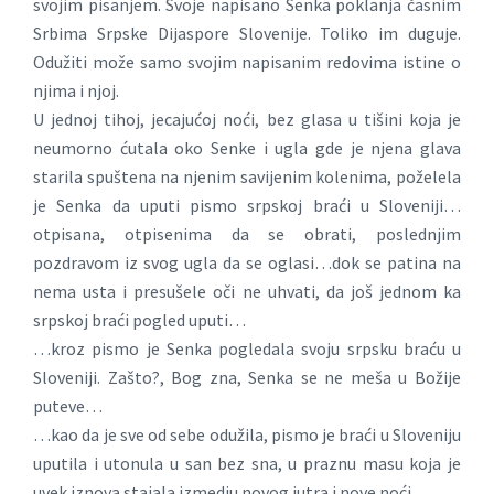
svojim pisanjem. Svoje napisano Senka poklanja časnim
Srbima Srpske Dijaspore Slovenije. Toliko im duguje.
Odužiti može samo svojim napisanim redovima istine o
njima i njoj.
U jednoj tihoj, jecajućoj noći, bez glasa u tišini koja je
neumorno ćutala oko Senke i ugla gde je njena glava
starila spuštena na njenim savijenim kolenima, poželela
je Senka da uputi pismo srpskoj braći u Sloveniji…
otpisana, otpisenima da se obrati, poslednjim
pozdravom iz svog ugla da se oglasi…dok se patina na
nema usta i presušele oči ne uhvati, da još jednom ka
srpskoj braći pogled uputi…
…kroz pismo je Senka pogledala svoju srpsku braću u
Sloveniji. Zašto?, Bog zna, Senka se ne meša u Božije
puteve…
…kao da je sve od sebe odužila, pismo je braći u Sloveniju
uputila i utonula u san bez sna, u praznu masu koja je
uvek iznova stajala izmedju novog jutra i nove noći…