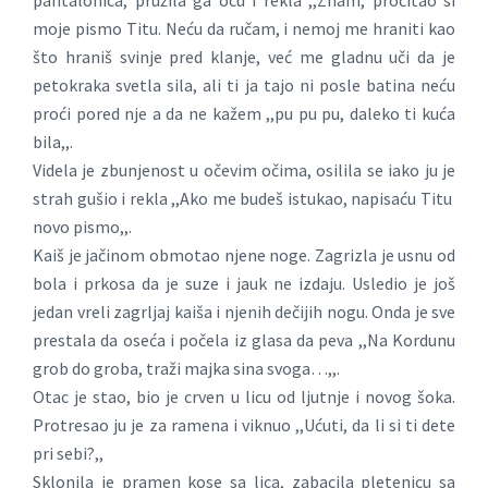
pantalonica, pružila ga ocu i rekla ,,Znam, pročitao si
moje pismo Titu. Neću da ručam, i nemoj me hraniti kao
što hraniš svinje pred klanje, već me gladnu uči da je
petokraka svetla sila, ali ti ja tajo ni posle batina neću
proći pored nje a da ne kažem ,,pu pu pu, daleko ti kuća
bila,,.
Videla je zbunjenost u očevim očima, osilila se iako ju je
strah gušio i rekla ,,Ako me budeš istukao, napisaću Titu
novo pismo,,.
Kaiš je jačinom obmotao njene noge. Zagrizla je usnu od
bola i prkosa da je suze i jauk ne izdaju. Usledio je još
jedan vreli zagrljaj kaiša i njenih dečijih nogu. Onda je sve
prestala da oseća i počela iz glasa da peva ,,Na Kordunu
grob do groba, traži majka sina svoga…,,.
Otac je stao, bio je crven u licu od ljutnje i novog šoka.
Protresao ju je za ramena i viknuo ,,Ućuti, da li si ti dete
pri sebi?,,
Sklonila je pramen kose sa lica, zabacila pletenicu sa