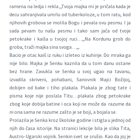
ramena na ledja i rekla ,,Tvoja majka mi je pričala kada je
decu sahranjivala umrlu od tuberkoloze, u tom ratu, kod
njihovih grobova se molila Bogu i pevala ovu pesmu. I ja
sada pevam tu našu pesmu i tako sam jača od tvoje
petokrake i kaiša u tvojoj ruci…,,Na Kordunu grob do
groba, traži majka sina svoga…,,.
Bacio je otac kaiš iz ruku i izleteo iz kuhinje. Do mraka ga
nije bilo. Majka je Senku kaznila da u tom danu ostane
bez hrane. Zavukla se Senka u svoj ugao na tavanu,
izvadila skriveni, pohabani, Sanovnik Majci Božijoj,
dobijen od bake i tiho plakala. Plakala je zbog tate i
pisma koje nije poslala Titu…plakala zbog petokrake
zbog koje dobija batine i oca koji ne može da razume da
ni ona sama ne razume zašto je se boji, a bojala se.
Prolazila je Senka kroz školske godine i stigla u jednoj od
njih do časa istorije. Na stranici lekcije bila je slika Tita,
Austro-Ugarski vojnik. Senkin svet se srušio. Kao da joj je