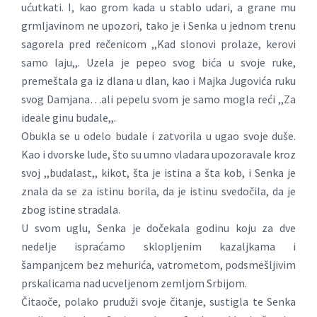
ućutkati. I, kao grom kada u stablo udari, a grane mu
grmljavinom ne upozori, tako je i Senka u jednom trenu
sagorela pred rečenicom ,,Kad slonovi prolaze, kerovi
samo laju,,. Uzela je pepeo svog bića u svoje ruke,
premeštala ga iz dlana u dlan, kao i Majka Jugovića ruku
svog Damjana…ali pepelu svom je samo mogla reći ,,Za
ideale ginu budale,,.
Obukla se u odelo budale i zatvorila u ugao svoje duše.
Kao i dvorske lude, što su umno vladara upozoravale kroz
svoj ,,budalast,, kikot, šta je istina a šta kob, i Senka je
znala da se za istinu borila, da je istinu svedočila, da je
zbog istine stradala.
U svom uglu, Senka je dočekala godinu koju za dve
nedelje ispraćamo sklopljenim kazaljkama i
šampanjcem bez mehurića, vatrometom, podsmešljivim
prskalicama nad ucveljenom zemljom Srbijom.
Čitaoče, polako pruduži svoje čitanje, sustigla te Senka