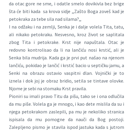
da otac gore ne sme, i odatle smelo dovikivla bez brige
šta će biti kada sa krova sidje ,,Zašto Boga zoveš kad je
petokraka za tebe sila nad silama?,,
I na odžaku i na zemlji, Senka je i dalje volela Tita, tatu,
ali nikako petokraku. Nesvesno, kroz život se saplitala
zbog Tita i petokrake. Krst nije napuštala. Otac je
redovno kontrolisao da li na lančiću nosi krstić, ali je
Senka bila mudrija. Kada ga je prvi put našao na njenom
lančiću, pokidao je lančić i krstić bacio u septičku jamu, a
Senki na obrazu ostavio vaspitni dlan. Vojnički je to
iznela i dok joj je obraz bridio, setila se tintave olovke.
Njome je sebi na stomaku Krst pravila.
Pioniri su imali pravo Titu da pišu, tako se i ona odlučila
da mu piše. Volela ga je mnogo, i kao dete mislila da su i
njega petokrakom zaslepili, pa mu je nekoliko stranica
ispisala da mu pomogne da nauči da Bog postoji.
Zalepljeno pismo je stavila ispod jastuka kada s jutrom