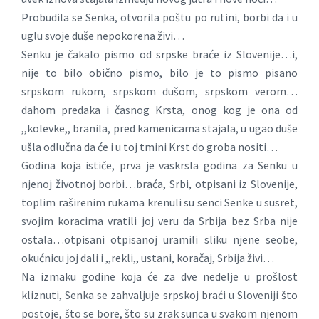
Probudila se Senka, otvorila poštu po rutini, borbi da i u
uglu svoje duše nepokorena živi…
Senku je čakalo pismo od srpske braće iz Slovenije…i,
nije to bilo obično pismo, bilo je to pismo pisano
srpskom rukom, srpskom dušom, srpskom verom…
dahom predaka i časnog Krsta, onog kog je ona od
,,kolevke,, branila, pred kamenicama stajala, u ugao duše
ušla odlučna da će i u toj tmini Krst do groba nositi…
Godina koja ističe, prva je vaskrsla godina za Senku u
njenoj životnoj borbi…braća, Srbi, otpisani iz Slovenije,
toplim raširenim rukama krenuli su senci Senke u susret,
svojim koracima vratili joj veru da Srbija bez Srba nije
ostala…otpisani otpisanoj uramili sliku njene seobe,
okućnicu joj dali i ,,rekli,, ustani, koračaj, Srbija živi…
Na izmaku godine koja će za dve nedelje u prošlost
kliznuti, Senka se zahvaljuje srpskoj braći u Sloveniji što
postoje, što se bore, što su zrak sunca u svakom njenom