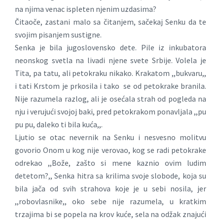
na njima venac ispleten njenim uzdasima?
Čitaoče, zastani malo sa čitanjem, sačekaj Senku da te
svojim pisanjem sustigne.
Senka je bila jugoslovensko dete. Pile iz inkubatora
neonskog svetla na livadi njene svete Srbije. Volela je
Tita, pa tatu, ali petokraku nikako. Krakatom ,,bukvaru,,
i tati Krstom je prkosila i tako se od petokrake branila.
Nije razumela razlog, ali je osećala strah od pogleda na
nju i verujući svojoj baki, pred petokrakom ponavljala ,,pu
pu pu, daleko ti bila kuća,,.
Ljutio se otac nevernik na Senku i nesvesno molitvu
govorio Onom u kog nije verovao, kog se radi petokrake
odrekao ,,Bože, zašto si mene kaznio ovim ludim
detetom?,, Senka hitra sa krilima svoje slobode, koja su
bila jača od svih strahova koje je u sebi nosila, jer
,,robovlasnike,, oko sebe nije razumela, u kratkim
trzajima bi se popela na krov kuće, sela na odžak znajući