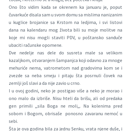
Ono što vidim kada se okrenem ka januaru je, poput
čuvarkuće disala sam u svom domu sa mislima nanizanim
u kuglice brojanice sa Krstom na ledjima, i svi listovi
dana na kalendaru mog života bili su moje molitve na
koje mi nisu mogli staviti PDV, u poštansko sanduče
ubaciti računske opomene.
Dve nedelje nas dele do susreta male sa velikom
kazaljkom, otvaranjem šampanjca koji odavno za mnoge
mehuriće nema, vatrometom nad gradovima kom se i
zvezde sa neba smeju i pitaju šta posrnuli čovek na
zemlji još slavi a da nije zavio u crno.
I u ovoj godini, neko je postigao više a neko je morao i
ono malo da izbriše. Nisu hteli da brišu, ali od predaka
gen primili ,,sila Boga ne moli,,. Na kolenima pred
sobom i Bogom, obrisaše ponosno zavaranu nemoć u
sebi.
Šta je ova godina bila za jednu Senku, vrata njene duše, i