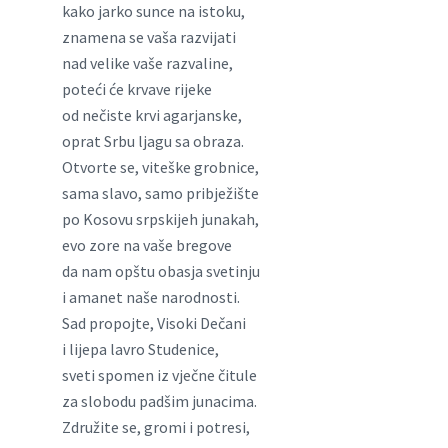
kako jarko sunce na istoku,
znamena se vaša razvijati
nad velike vaše razvaline,
poteći će krvave rijeke
od nečiste krvi agarjanske,
oprat Srbu ljagu sa obraza.
Otvorte se, viteške grobnice,
sama slavo, samo pribježište
po Kosovu srpskijeh junakah,
evo zore na vaše bregove
da nam opštu obasja svetinju
i amanet naše narodnosti.
Sad propojte, Visoki Dečani
i lijepa lavro Studenice,
sveti spomen iz vječne čitule
za slobodu padšim junacima.
Združite se, gromi i potresi,