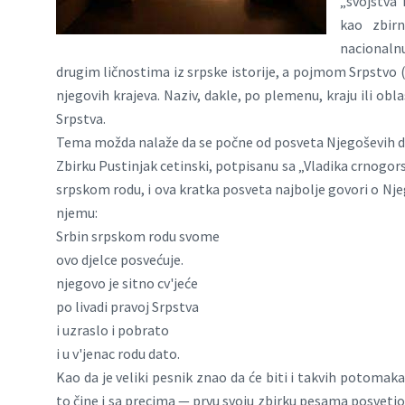
„svojstva 
kao zbirn
nacionalnu
drugim ličnostima iz srpske istorije, a pojmom Srpstvo 
njegovih krajeva. Naziv, dakle, po plemenu, kraju ili ob
Srpstva.
Tema možda nalaže da se počne od posveta Njegoševih d
Zbirku Pustinjak cetinski, potpisanu sa „Vladika crnogors
srpskom rodu, i ova kratka posveta najbolje govori o N
njemu:
Srbin srpskom rodu svome
ovo djelce posvećuje.
njegovo je sitno cv'jeće
po livadi pravoj Srpstva
i uzraslo i pobrato
i u v'jenac rodu dato.
Kao da je veliki pesnik znao da će biti i takvih potomak
to čine i sa precima — prvu svoju zbirku pesama posvetio