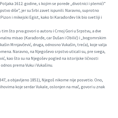
 Poljaka 1612. godine, s kojim se porede „divotnici i plemići”
stvo diše”, jer su Srbi zavet ispunili. Naravno, suprotno
izon i mikejski Egist, kako bi Karađorđev lik bio svetliji i
 tim što prva govori o autoru i Crnoj Gori u Srpstvu, a dve
onalnu misao (Karađorđe, car Dušan i Obilić) i „bogomrskim
kašin Mrnjavčević, druga, odnosno Vukašin, treća), koje valja
opomena. Naravno, na Njegoševo srpstvo uticali su, pre svega,
vić, kao što su na Njegošev pogled na istorijske ličnosti
v odnos prema Vuku i Vukašinu.
847, a objavljeno 1851), Njegoš nikome nije posvetio. Ono,
hovima koje serdar Vukale, oslonjen na mač, govori u znak