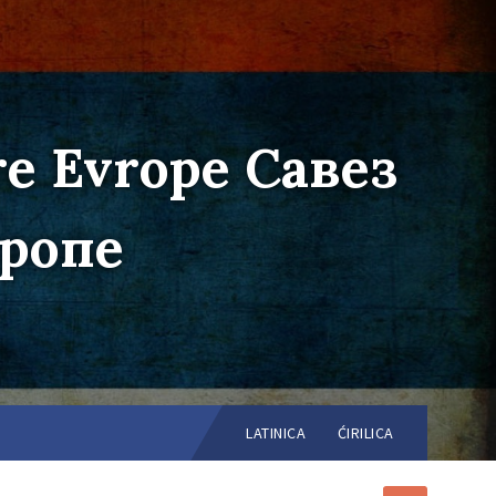
re Evrope Савез
вропе
Choose
language:
LATINICA
ĆIRILICA