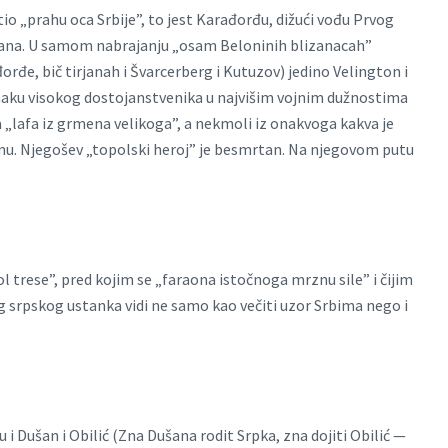
tio „prahu oca Srbije”, to jest Karađorđu, dižući vođu Prvog
ikana. U samom nabrajanju „osam Beloninih blizanacah”
orđe, bič tirjanah i Švarcerberg i Kutuzov) jedino Velington i
znaku visokog dostojanstvenika u najvišim vojnim dužnostima
 za „lafa iz grmena velikoga”, a nekmoli iz onakvoga kakva je
ninu. Njegošev „topolski heroj” je besmrtan. Na njegovom putu
 trese”, pred kojim se „faraona istočnoga mrznu sile” i čijim
g srpskog ustanka vidi ne samo kao večiti uzor Srbima nego i
u i Dušan i Obilić (Zna Dušana rodit Srpka, zna dojiti Obilić —