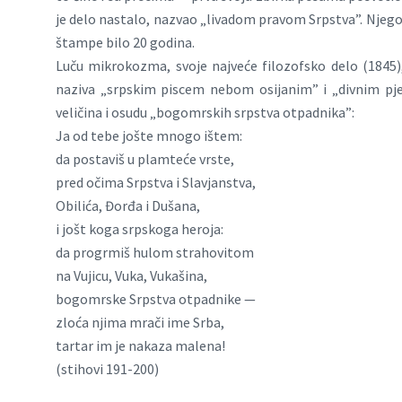
je delo nastalo, nazvao „livadom pravom Srpstva”. Njegoš
štampe bilo 20 godina.
Luču mikrokozma, svoje najveće filozofsko delo (1845),
naziva „srpskim piscem nebom osijanim” i „divnim pje
veličina i osudu „bogomrskih srpstva otpadnika”:
Ja od tebe jošte mnogo ištem:
da postaviš u plamteće vrste,
pred očima Srpstva i Slavjanstva,
Obilića, Đorđa i Dušana,
i jošt koga srpskoga heroja:
da progrmiš hulom strahovitom
na Vujicu, Vuka, Vukašina,
bogomrske Srpstva otpadnike —
zloća njima mrači ime Srba,
tartar im je nakaza malena!
(stihovi 191-200)