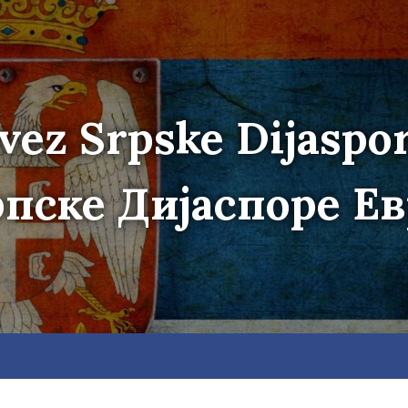
vez Srpske Dijaspo
пске Дијаспоре Е