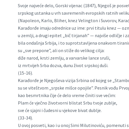
Svoje najveće delo, Gorski vijenac (1847), Njegoš je posve
srpskog ustanka u vrh savremenih evropskih ratnih vel
(Napoleon, Karlo, Bliher, knez Velington i Suvorov, Karađ
Karađorđe imaju odrednice uz ime: prvi titulu knez — o
u zemlji, a drugi epitet „bič tirjanah” — najviše odličje i
bila ondašnja Srbija, i to suprotstavljena onakvom tira
su „sve prepone”, ali on stiže do velikog cilja:
diže narod, krsti zemlju, a varvarske lance sruši,
iz mrtvijeh Srba dozva, dunu život srpskoj duši.
(15-16).
Karađorđe je Njegoševa vizija Srbina od kojeg se „Stambol
su se viteštvom „srpske mišce opojile”. Pesnik vođu Prvo
kao besmrtnika čije će delo vreme činiti sve većim:
Plam će vječno životvorni blistat Srbu tvoje zublje,
sve će sjajni i čudesni u vjekove bivat dublje.
(33-34).
U ovoj posveti, kao i u onoj Simi Milutinoviću, pomenuti s