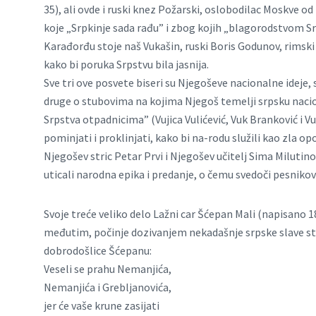
35), ali ovde i ruski knez Požarski, oslobodilac Moskve od
koje „Srpkinje sada rađu” i zbog kojih „blagorodstvom Srp
Karađorđu stoje naš Vukašin, ruski Boris Godunov, rimski P
kako bi poruka Srpstvu bila jasnija.
Sve tri ove posvete biseri su Njegoševe nacionalne ideje, s
druge o stubovima na kojima Njegoš temelji srpsku naci
Srpstva otpadnicima” (Vujica Vulićević, Vuk Branković i Vu
pominjati i proklinjati, kako bi na-rodu služili kao zla 
Njegošev stric Petar Prvi i Njegošev učitelj Sima Milutino
uticali narodna epika i predanje, o čemu svedoči pesniko
Svoje treće veliko delo Lažni car Šćepan Mali (napisano 1
međutim, počinje dozivanjem nekadašnje srpske slave sti
dobrodošlice Šćepanu:
Veseli se prahu Nemanjića,
Nemanjića i Grebljanovića,
jer će vaše krune zasijati