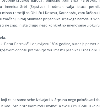
i osobine srpskog naroda”, odnosno „duh Srba” (srpstvo), i
u imenicu Srbi (Srpstvo). I odmah valja istaći: pesnik
 misao temelji na Obiliću i Kosovu, Karađorđu, caru Dušanu i
(u značenju Srbi) obuhvata pripadnike srpskoga naroda iz svih
lasti ne znači ništa drugo nego konkretno imenovanje u okviru
ela.
ki Petar Petrović” i objavljenu 1834. godine, autor je posvetio
jegoševom odnosu prema Srpstvu i mestu pesnika i Crne Gore u
a koji će ne samo sebe izdvajati iz Srpstva nego pokušavati da
 je kao „Srbin srpskom rodu svome”, a svoju Crnu Goru, u kojoj