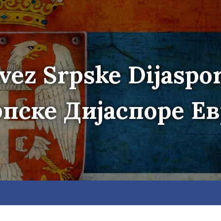
vez Srpske Dijaspo
пске Дијаспоре Е