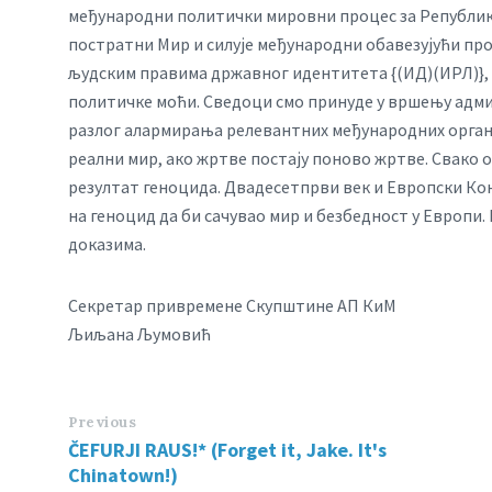
међународни политички мировни процес за Републику 
постратни Мир и силује међународни обавезујући про
људским правима државног идентитета {(ИД)(ИРЛ)}
политичке моћи. Сведоци смо принуде у вршењу адм
разлог алармирања релевантних међународних орга
реални мир, ако жртве постају поново жртве. Свако 
резултат геноцида. Двадесетпрви век и Европски Кон
на геноцид да би сачувао мир и безбедност у Европи.
доказима.
Секретар привремене Скупштине АП КиМ
Љиљана Љумовић
Previous
ČEFURJI RAUS!* (Forget it, Jake. It's
Chinatown!)