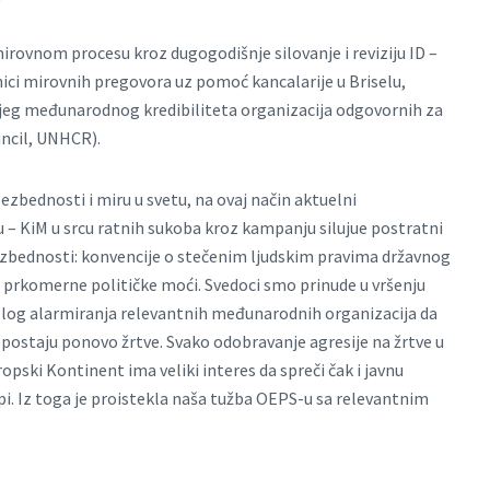
ovnom procesu kroz dugogodišnje silovanje i reviziju ID –
ici mirovnih pregovora uz pomoć kancalarije u Briselu,
jeg međunarodnog kredibiliteta organizacija odgovornih za
ncil, UNHCR).
zbednosti i miru u svetu, na ovaj način aktuelni
 – KiM u srcu ratnih sukoba kroz kampanju silujue postratni
bezbednosti: konvencije o stečenim ljudskim pravima državnog
m prkomerne političke moći. Svedoci smo prinude u vršenju
zlog alarmiranja relevantnih međunarodnih organizacija da
 postaju ponovo žrtve. Svako odobravanje agresije na žrtve u
opski Kontinent ima veliki interes da spreči čak i javnu
i. Iz toga je proistekla naša tužba OEPS-u sa relevantnim