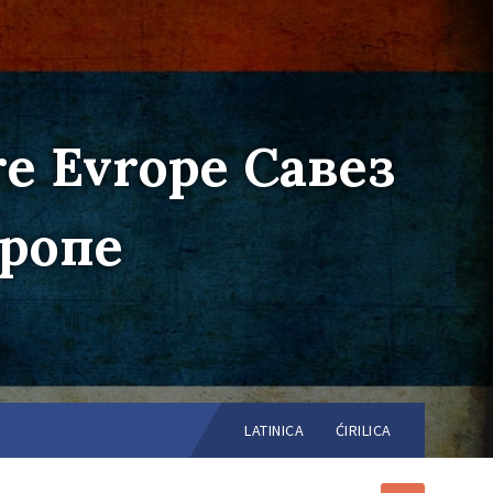
re Evrope Савез
вропе
Choose
language:
LATINICA
ĆIRILICA