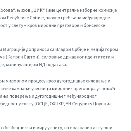
осова“, њихов „ЦИК“ (име централне изборне комисије
дом Републике Србије, злоупотребљава међународне
ост у свету – кроз мировне преговоре и бриселске
и Миграције доприноси са Владом Србије и медијатором
ча (Кетрин Ештон), силовање државног идентитета и
је, манипулацијом ИД података.
ом мировном процесу кроз дугогодишње силовање и
тичке кампање учесници мировних преговора уз помоћ
ирања поверења и дугогодишњег међународног
бедност у свету (ОСЦЕ, ОХЦХР, УН Сецуритy Цоунцил,
 безбедности и миру у свету, на овај начин актуелни