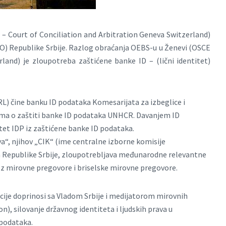
– Court of Conciliation and Arbitration Geneva Switzerland)
VO) Republike Srbije. Razlog obraćanja OEBS-u u Ženevi (OSCE
land) je zloupotreba zaštićene banke ID – (lični identitet)
IRL) čine banku ID podataka Komesarijata za izbeglice i
ipima o zaštiti banke ID podataka UNHCR. Davanjem ID
tet IDP iz zaštićene banke ID podataka.
“, njihov „CIK“ (ime centralne izborne komisije
 Republike Srbije, zloupotrebljava međunarodne relevantne
oz mirovne pregovore i briselske mirovne pregovore.
cije doprinosi sa Vladom Srbije i medijatorom mirovnih
, silovanje državnog identiteta i ljudskih prava u
 podataka.