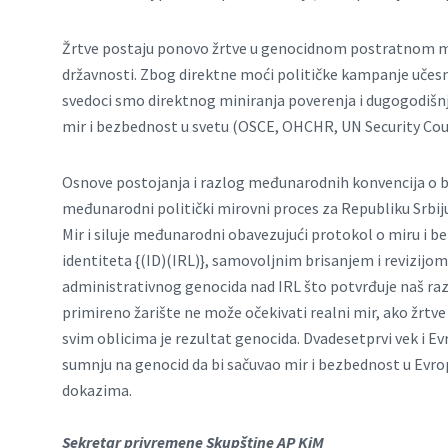
Žrtve postaju ponovo žrtve u genocidnom postratnom mir
državnosti. Zbog direktne moći političke kampanje učesn
svedoci smo direktnog miniranja poverenja i dugogodišn
mir i bezbednost u svetu (OSCE, OHCHR, UN Security Cou
Osnove postojanja i razlog međunarodnih konvencija o be
međunarodni politički mirovni proces za Republiku Srbiju
Mir i siluje međunarodni obavezujući protokol o miru i 
identiteta {(ID)(IRL)}, samovoljnim brisanjem i revizijo
administrativnog genocida nad IRL što potvrđuje naš ra
primireno žarište ne može očekivati realni mir, ako žrtve
svim oblicima je rezultat genocida. Dvadesetprvi vek i Evr
sumnju na genocid da bi sačuvao mir i bezbednost u Evrop
dokazima.
Sekretar privremene Skupštine AP KiM