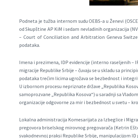
Podneta je tužba internom sudu OEBS-a u Ženevi (OSCE 
od Skupštine AP KiM i sedam nevladinih organizacija (N
– Court of Conciliation and Arbitration Geneva Switzer
podataka.
Imena i prezimena, IDP evidencije (interno raseljenih – 
migracije Republike Srbije – čuvaju se u skladu sa princ
podataka trećim licima ugrožava se bezbednost i integri
U izbornom procesu nepriznate države „Republika Kosova
samoprozvane „Republika Kosova“) u saradnji sa Vladom
organizacije odgovorne za mir i bezbednost u svetu – kr
Lokalna administracija Komesarijata za Izbeglice i Migra
pregovora briselskog mirovnog pregovarača (Ketrin Ešton)
svakodnevnoj praksi Republike Srbije, manipulacijom ID