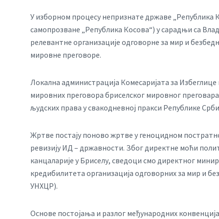
У изборном процесу непризнате државе „Република К
самопрозване „Република Косова“) у сарадњи са Вла
релевантне организације одговорне за мир и безбедн
мировне преговоре.
Локална администрација Комесаријата за Избеглице 
мировних преговора бриселског мировног преговара
људских права у свакодневној пракси Републике Срби
Жртве постају поново жртве у геноцидном постратн
ревизију ИД – државности. Због директне моћи поли
канцаларије у Бриселу, сведоци смо директног мин
кредибилитета организација одговорних за мир и без
УНХЦР).
Основе постојања и разлог међународних конвенција о