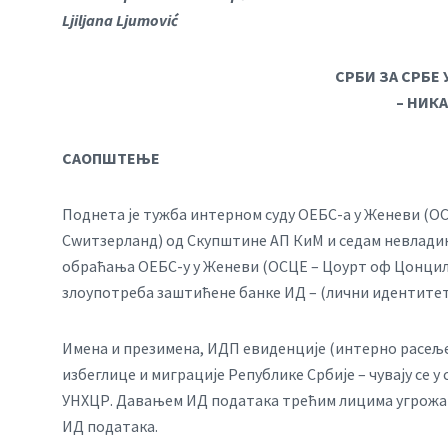
Ljiljana Ljumović
СРБИ ЗА СРБЕ
– НИК
САОПШТЕЊЕ
Поднета је тужба интерном суду ОЕБС-а у Женеви (
Сwитзерланд) од Скупштине АП КиМ и седам невладин
обраћања ОЕБС-у у Женеви (ОСЦЕ – Цоурт оф Цонцил
злоупотреба заштићене банке ИД – (лични идентитет
Имена и презимена, ИДП евиденције (интерно расеље
избеглице и миграције Републике Србије – чувају се 
УНХЦР. Давањем ИД података трећим лицима угрожав
ИД података.