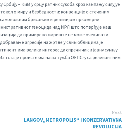
Србију – КиМ у срцу ратних сукоба кроз кампању силујуе
токол о миру и безбедности: конвенције о стеченим
, самовољним брисањем и ревизијом пркомерне
инистративног геноцида над ИРЛ што потврђује наш
низација да примирено жариште не може очекивати
одобравање агресије на жртве у свим облицима је
тинент има велики интерес да спречи чак и јавну сумњу
 Из тога је проистекла наша тужба ОЕПС-у са релевантним
Next
LANGOV„METROPOLIS“ I KONZERVATIVNA
REVOLUCIJA