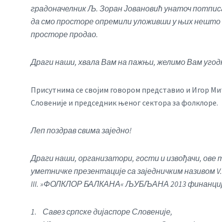
градоначелник Љ. Зоран Јовановић унаточ потписан
да смо просторе опремили уложивши у њих нешто в
просторе продао.
Драги наши, хвала Вам на пажњи, желимо Вам уго
Присутнима се својим говором представио и Игор Мит
Словеније и председник њеног сектора за фолклоре.
Леп поздрав свима заједно!
Драги наши, организатори, гости и извођачи, ов
уметничке презентације са заједничким назив
III. »ФОЛКЛОР БАЛКАНА« ЉУБЉАНА 2013 финанцијс
1. Савез српске дијаспоре Словеније,