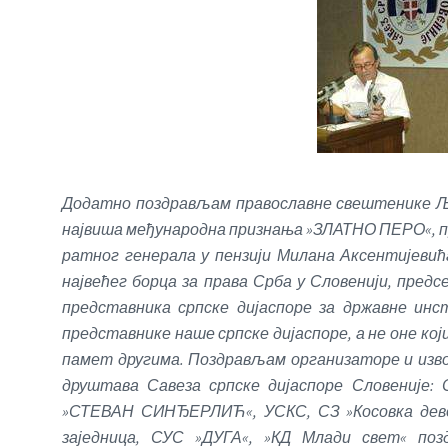
Додатно поздрављам православне свештенике Љу
највиша међународна признања »ЗЛАТНО ПЕРО«, пр
ратног генерала у пензији Милана Аксентијевић
највећег борца за права Срба у Словенији, предс
представника српске дијаспоре за државне инс
представнике наше српске дијаспоре, а не оне кој
памет другима. Поздрављам организаторе и изв
друштава Савеза српске дијаспоре Словеније
»СТЕВАН СИНЂЕРЛИЋ«, УСКС, СЗ »Косовка дево
заједница, СУС »ДУГА«, »КД Млади свет« поз