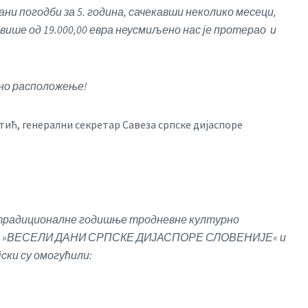
и погодби за 5. година, сачекавши неколико месеци,
ише од 19.000,00 евра неусмиљено нас је протерао и
дно расположење!
ић, генерални секретар Савеза српске дијаспоре
е традиционалне годишње тродневне културно
ом V. »ВЕСЕЛИ ДАНИ СРПСКЕ ДИЈАСПОРЕ СЛОВЕНИЈЕ« и
ки су омогућили: