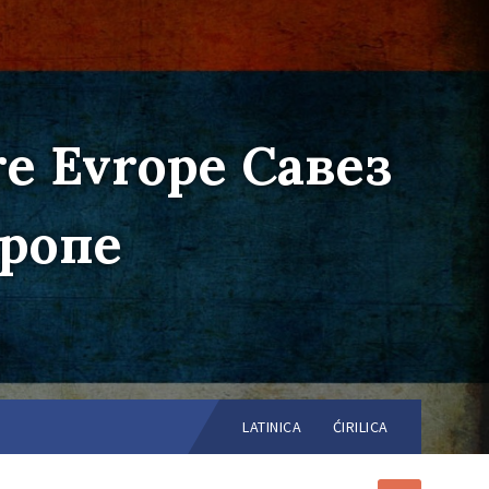
re Evrope Савез
вропе
Choose
language:
LATINICA
ĆIRILICA