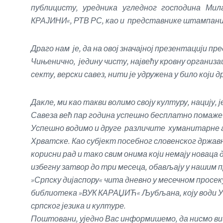
публицисту, уредника угледног господина Ми
КРАЈИНИ«, РТВ РС, као и представнике штампани
Драго нам је, да на овој значајној презентацији п
Чињенично, једину чисту, највећу кровну организаци
секту, верски савез, нити је удружена у било који 
Дакле, ми као такви волимо своју културу, нацију, 
Савеза већ пар година успешно бесплатно помаже 
Успешно водимо и друге различите хуманитарне а
Хрватске. Као субјект посебног словенског држав
корисни рад и тако свим онима који немају новаца 
избегну затвор до три месеца, обављају у нашим
»Српску дијаспору« чита дневно у месечном просе
библиотека »ВУК КАРАЏИЋ« Љубљана, коју води У
српског језика и културе.
Поштовани, уједно Вас информишемо, да нисмо ви