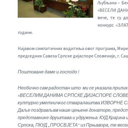
Љубљана – Беж
«ВЕСЕЛИ ДАНИ
вече, те су 
конкурс «ЗЛАТ
године.
Најавом симпатичних водитеља овог програма, Мире
председник Савеза Српске дијаспоре Словеније, г. Саш
Поштоване даме и господо !
Необично сам радостан што ми се указала прилика
»ВЕСЕЛИМ ДАНИМА СРПСКЕ ДИЈАСПОРЕ СЛОВЕНИЈ
културно уметничког стваралаштва ИЗВОРНЕ 
Даље поздрављам наше цењене донаторе, представ
представнике друштава и удружења: КУД Крајина и
Српска, ПКУД „ПРОСВЈЕТА“ из Прњавора, те вес