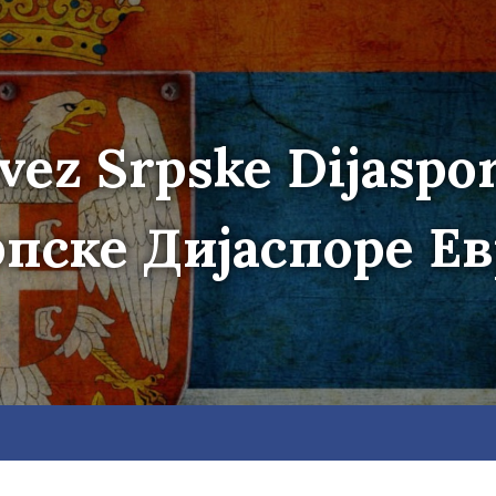
vez Srpske Dijaspo
пске Дијаспоре Е