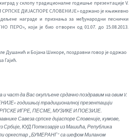
иград у склопу традиционалне годишње презентације V.
 СРПСКЕ ДИЈАСПОРЕ СЛОВЕНИЈЕ» одржано је књижевно
додељене награде и признања за међународни песнички
НО ПЕРО», који је био отворен од 01.07. до 15.08.2013.
ле Душанић и Бојана Шикоре, поздравни говор је одржао
а Гајић.
 и част да Вас окупљене срдачно поздравим на овим V.
Е« годишњој традиционалној презентацији
СРПСКЕ ИГРЕ, ПЕСМЕ, МУЗИКЕ И ПОЕЗИЈЕ.
нике Савеза српске дијаспоре Словеније, кумове,
з Србије, КУД Поткозарје из Машића, Република
ели оркестар „БУМЕРАНГ“ са шефом Миланом