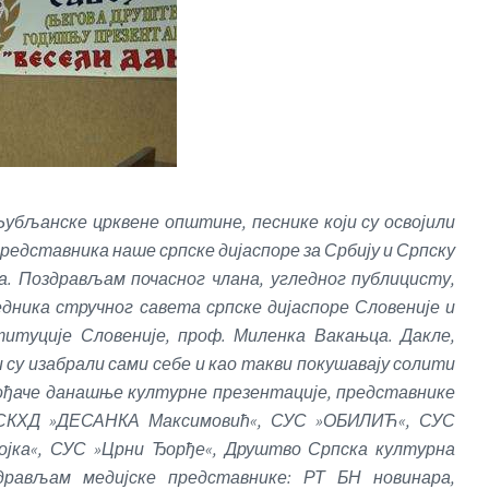
бљанске црквене општине, песнике који су освојили
едставника наше српске дијаспоре за Србију и Српску
а. Поздрављам почасног члана, угледног публицисту,
едника стручног савета српске дијаспоре Словеније и
титуције Словеније, проф. Миленка Вакањца. Дакле,
и су изабрали сами себе и као такви покушавају солити
ођаче данашње културне презентације, представнике
: СКХД »ДЕСАНКА Максимовић«, СУС »ОБИЛИЋ«, СУС
јка«, СУС »Црни Ђорђе«, Друштво Српска културна
дрављам медијске представнике: РТ БН новинара,