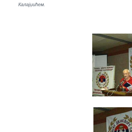
Калајџићем.