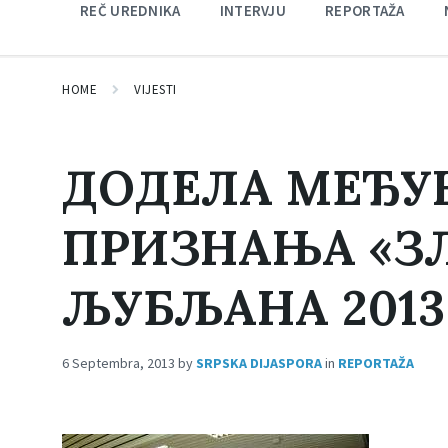
REČ UREDNIKA
INTERVJU
REPORTAŽA
HOME
VIJESTI
ДОДЕЛА МЕЂУ
ПРИЗНАЊА «ЗЛ
ЉУБЉАНА 2013
6 Septembra, 2013
by
SRPSKA DIJASPORA
in
REPORTAŽA