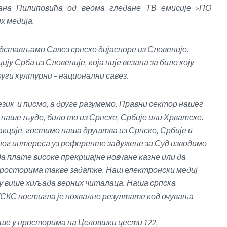
лана Пилиповића од веома гледане ТВ емисије »ПО
х медија.
редстављамо Савез српске дијаспоре из Словеније.
ју Срба из Словеније, која није везана за било коју
други културни – национални савез.
језик и писмо, а друге разумемо. Правни сектор нашег
наше људе, било то из Српске, Србије или Хрватске.
кције, гостимо наша друштва из Српске, Србије и
ног интереса уз референте задужене за Суд изводимо
да плате високе прекршајне новчане казне или да
 просторима такве задатке. Наш електронски медиј
ку више хиљада верних читалаца. Наша српска
СКС постигла је похвалне резултате код очувања
ше у просторима на Целовшки цести 122,