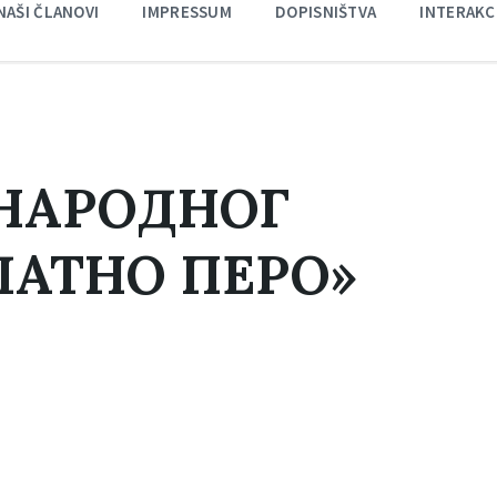
NAŠI ČLANOVI
IMPRESSUM
DOPISNIŠTVA
INTERAKC
НАРОДНОГ
АТНО ПЕРО»