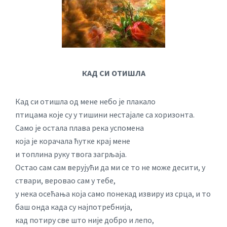
КАД СИ ОТИШЛА
Кад си отишла од мене небо је плакало
птицама које су у тишини нестајале са хоризонта.
Само је остала плава река успомена
која је корачала ћутке крај мене
и топлина руку твога загрљаја.
Остао сам сам верујући да ми се то не може десити, у
ствари, веровао сам у тебе,
у нека осећања која само понекад извиру из срца, и то
баш онда када су најпотребнија,
кад потиру све што није добро и лепо,