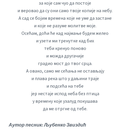
за које сам чуо да постоје
и веровао да су они само твоје копије на небу.
А сад се бојим времена које не уме да застане
и које не разуме молитве моје.
Осећам, доћи ће кад најмање будем желео
и узети ми тренутке кад бих
теби кренуо поново
и можда другачије
градио мост до твог срца.
А овако, само ме сећања не остављају
и плава река што у даљини траје
и подсећа на тебе
јер нестаје испод неба без птица
у времену које узалуд покушава
да ме отргне од тебе.
Аутор песник: Љубенко Звиздић