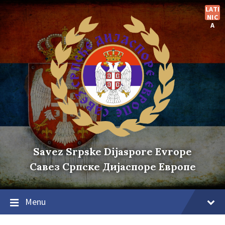
Skip
Skip
Skip
LATI
to
to
to
NIC
content
main
footer
A
navigation
Savez Srpske Dijaspore Evrope
Савез Српске Дијаспоре Европе
Menu