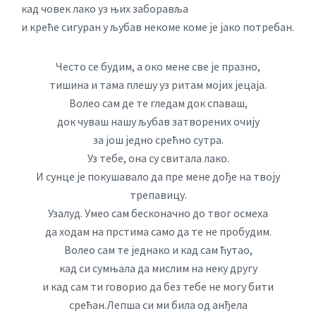
кад човек лако уз њих заборавља
и креће сигуран у љубав некоме коме је јако потребан.
Често се будим, а око мене све је празно,
тишина и тама плешу уз ритам мојих јецаја.
Волео сам де те гледам док спаваш,
док чуваш нашу љубав затворених очију
за још једно срећно сутра.
Уз тебе, она су свитала лако.
И сунце је покушавало да пре мене дође на твоју
трепавицу.
Узалуд. Умео сам бесконачно до твог осмеха
да ходам на прстима само да те не пробудим.
Волео сам те једнако и кад сам ћутао,
кад си сумњала да мислим на неку другу
и кад сам ти говорио да без тебе не могу бити
срећан.Лепша си ми била од анђела