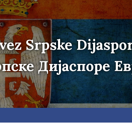
vez Srpske Dijaspo
пске Дијаспоре Е