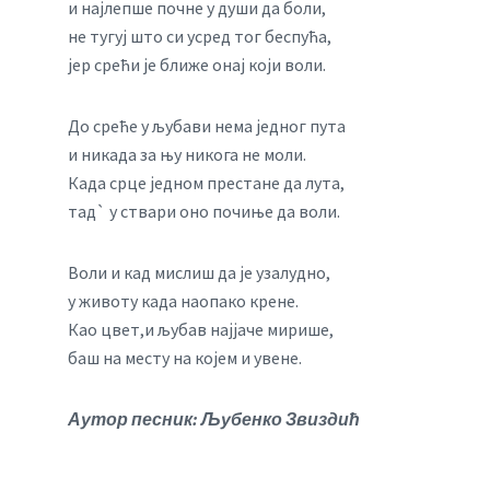
и најлепше почне у души да боли,
не тугуј што си усред тог беспућа,
јер срећи је ближе онај који воли.
До среће у љубави нема једног пута
и никада за њу никога не моли.
Када срце једном престане да лута,
тад` у ствари оно почиње да воли.
Воли и кад мислиш да је узалудно,
у животу када наопако крене.
Као цвет,и љубав најјаче мирише,
баш на месту на којем и увене.
Аутор песник: Љубенко Звиздић