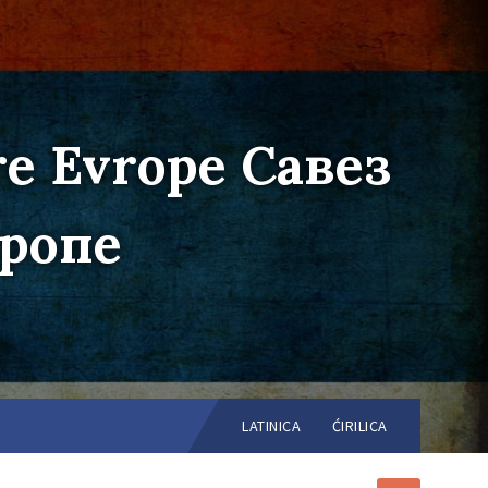
re Evrope Савез
вропе
Choose
language:
LATINICA
ĆIRILICA