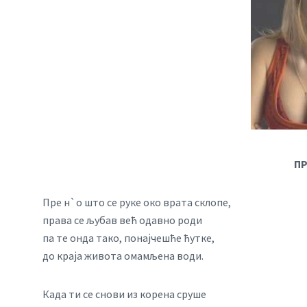
ПР
Пре н`о што се руке око врата склопе,
права се љубав већ одавно роди
па те онда тако, понајчешће ћутке,
до краја живота омамљена води.
Када ти се снови из корена сруше