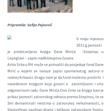
Pripremila: Sofija Pejnović
U maju mjesecu
2011.g.javnosti
je predstavljena knjiga Dane Mirića -Stepinac u
Lepoglavi – zapisi nadbiskupova čuvara.
Arhiv Srba u RH može se pohvaliti da posjeduje fond Dane
Mirić u kojem se nalaze zapisi spomenutog autora o
rodnoj Krbavici. Drago nam je da fond možemo proširiti i
navedenom knjigom koja govori o zanimljivom i vrlo
odgovornom radu Dane Mirića.Ono čime se knjiga bavi je
prikaz javnosti zatvorskog odnosa prema Stepincu, te se
želi demantirati neistina o zatvorskoj nehumanosti, o
Stepinčevoj osobnoj drami i teškom zatvorskom životu.