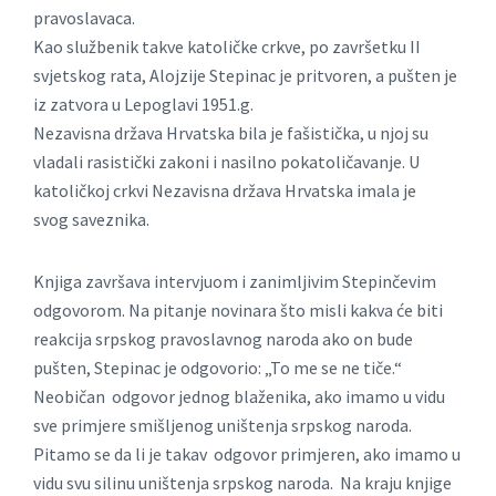
pravoslavaca.
Kao službenik takve katoličke crkve, po završetku II
svjetskog rata, Alojzije Stepinac je pritvoren, a pušten je
iz zatvora u Lepoglavi 1951.g.
Nezavisna država Hrvatska bila je fašistička, u njoj su
vladali rasistički zakoni i nasilno pokatoličavanje. U
katoličkoj crkvi Nezavisna država Hrvatska imala je
svog saveznika.
Knjiga završava intervjuom i zanimljivim Stepinčevim
odgovorom. Na pitanje novinara što misli kakva će biti
reakcija srpskog pravoslavnog naroda ako on bude
pušten, Stepinac je odgovorio: „To me se ne tiče.“
Neobičan odgovor jednog blaženika, ako imamo u vidu
sve primjere smišljenog uništenja srpskog naroda.
Pitamo se da li je takav odgovor primjeren, ako imamo u
vidu svu silinu uništenja srpskog naroda. Na kraju knjige