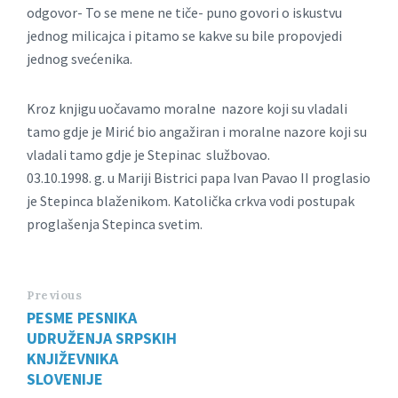
odgovor- To se mene ne tiče- puno govori o iskustvu
jednog milicajca i pitamo se kakve su bile propovjedi
jednog svećenika.
Kroz knjigu uočavamo moralne nazore koji su vladali
tamo gdje je Mirić bio angažiran i moralne nazore koji su
vladali tamo gdje je Stepinac službovao.
03.10.1998. g. u Mariji Bistrici papa Ivan Pavao II proglasio
je Stepinca blaženikom. Katolička crkva vodi postupak
proglašenja Stepinca svetim.
Previous
PESME PESNIKA
UDRUŽENJA SRPSKIH
KNJIŽEVNIKA
SLOVENIJE