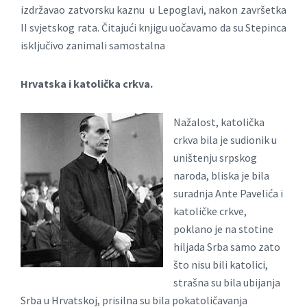
izdržavao zatvorsku kaznu u Lepoglavi, nakon završetka
II svjetskog rata. Čitajući knjigu uočavamo da su Stepinca
isključivo zanimali samostalna
Hrvatska i katolička crkva.
Nažalost, katolička
crkva bila je sudionik u
uništenju srpskog
naroda, bliska je bila
suradnja Ante Pavelića i
katoličke crkve,
poklano je na stotine
hiljada Srba samo zato
što nisu bili katolici,
strašna su bila ubijanja
Srba u Hrvatskoj, prisilna su bila pokatoličavanja