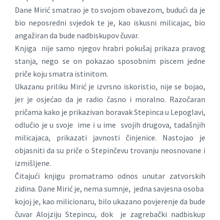
Dane Mirić smatrao je to svojom obavezom, budući da je
bio neposredni svjedok te je, kao iskusni milicajac, bio
angažiran da bude nadbiskupov čuvar.
Knjiga nije samo njegov hrabri pokušaj prikaza pravog
stanja, nego se on pokazao sposobnim piscem jedne
priče koju smatra istinitom.
Ukazanu priliku Mirić je izvrsno iskoristio, nije se bojao,
jer je osjećao da je radio časno i moralno. Razočaran
pričama kako je prikazivan boravak Stepinca u Lepoglavi,
odlučio je u svoje ime i u ime svojih drugova, tadašnjih
milicajaca, prikazati javnosti činjenice. Nastojao je
objasniti da su priče o Stepinčevu trovanju neosnovane i
izmišljene.
Čitajući knjigu promatramo odnos unutar zatvorskih
zidina. Dane Mirić je, nema sumnje, jedna savjesna osoba
kojoj je, kao milicionaru, bilo ukazano povjerenje da bude
čuvar Alojziju Stepincu, dok je zagrebački nadbiskup