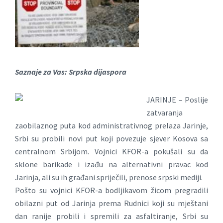
Saznaje za Vas: Srpska dijaspora
JARINJE – Poslije
zatvaranja
zaobilaznog puta kod administrativnog prelaza Jarinje,
Srbi su probili novi put koji povezuje sjever Kosova sa
centralnom Srbijom. Vojnici KFOR-a pokušali su da
sklone barikade i izađu na alternativni pravac kod
Jarinja, ali su ih građani spriječili, prenose srpski mediji.
Pošto su vojnici KFOR-a bodljikavom žicom pregradili
obilazni put od Jarinja prema Rudnici koji su mještani
dan ranije probili i spremili za asfaltiranje, Srbi su