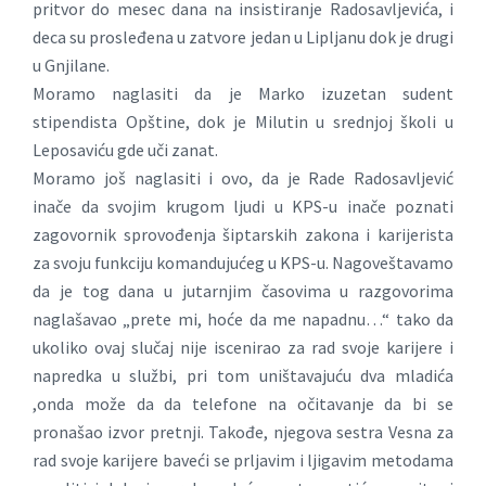
pritvor do mesec dana na insistiranje Radosavljevića, i
deca su prosleđena u zatvore jedan u Lipljanu dok je drugi
u Gnjilane.
Moramo naglasiti da je Marko izuzetan sudent
stipendista Opštine, dok je Milutin u srednjoj školi u
Leposaviću gde uči zanat.
Moramo još naglasiti i ovo, da je Rade Radosavljević
inače da svojim krugom ljudi u KPS-u inače poznati
zagovornik sprovođenja šiptarskih zakona i karijerista
za svoju funkciju komandujućeg u KPS-u. Nagoveštavamo
da je tog dana u jutarnjim časovima u razgovorima
naglašavao „prete mi, hoće da me napadnu…“ tako da
ukoliko ovaj slučaj nije iscenirao za rad svoje karijere i
napredka u službi, pri tom uništavajuću dva mladića
,onda može da da telefone na očitavanje da bi se
pronašao izvor pretnji. Takođe, njegova sestra Vesna za
rad svoje karijere baveći se prljavim i ljigavim metodama