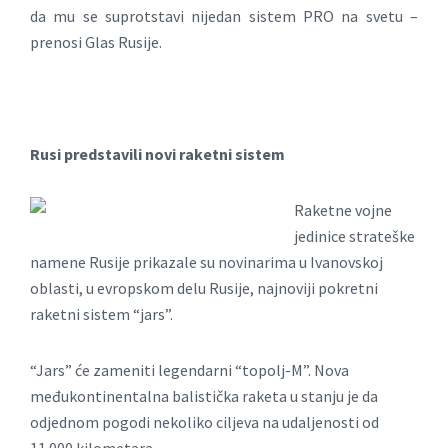
da mu se suprotstavi nijedan sistem PRO na svetu –
prenosi Glas Rusije.
Rusi predstavili novi raketni sistem
Raketne vojne
jedinice strateške
namene Rusije prikazale su novinarima u Ivanovskoj
oblasti, u evropskom delu Rusije, najnoviji pokretni
raketni sistem “jars”.
“Jars” će zameniti legendarni “topolj-M”. Nova
međukontinentalna balistička raketa u stanju je da
odjednom pogodi nekoliko ciljeva na udaljenosti od