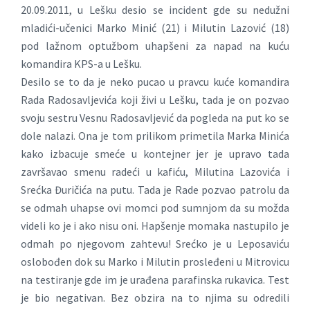
20.09.2011, u Lešku desio se incident gde su nedužni
mladići-učenici Marko Minić (21) i Milutin Lazović (18)
pod lažnom optužbom uhapšeni za napad na kuću
komandira KPS-a u Lešku.
Desilo se to da je neko pucao u pravcu kuće komandira
Rada Radosavljevića koji živi u Lešku, tada je on pozvao
svoju sestru Vesnu Radosavljević da pogleda na put ko se
dole nalazi. Ona je tom prilikom primetila Marka Minića
kako izbacuje smeće u kontejner jer je upravo tada
završavao smenu radeći u kafiću, Milutina Lazovića i
Srećka Đuričića na putu. Tada je Rade pozvao patrolu da
se odmah uhapse ovi momci pod sumnjom da su možda
videli ko je i ako nisu oni. Hapšenje momaka nastupilo je
odmah po njegovom zahtevu! Srećko je u Leposaviću
oslobođen dok su Marko i Milutin prosleđeni u Mitrovicu
na testiranje gde im je urađena parafinska rukavica. Test
je bio negativan. Bez obzira na to njima su odredili