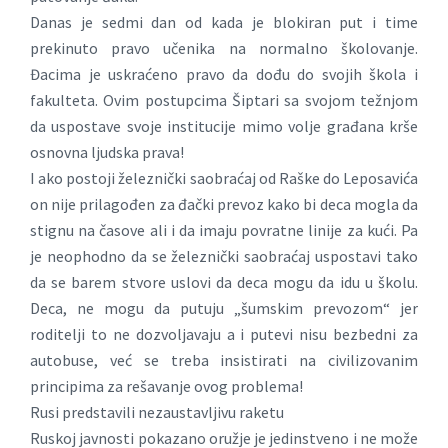
Danas je sedmi dan od kada je blokiran put i time
prekinuto pravo učenika na normalno školovanje.
Đacima je uskraćeno pravo da dođu do svojih škola i
fakulteta. Ovim postupcima Šiptari sa svojom težnjom
da uspostave svoje institucije mimo volje građana krše
osnovna ljudska prava!
I ako postoji železnički saobraćaj od Raške do Leposavića
on nije prilagođen za đački prevoz kako bi deca mogla da
stignu na časove ali i da imaju povratne linije za kući. Pa
je neophodno da se železnički saobraćaj uspostavi tako
da se barem stvore uslovi da deca mogu da idu u školu.
Deca, ne mogu da putuju „šumskim prevozom“ jer
roditelji to ne dozvoljavaju a i putevi nisu bezbedni za
autobuse, već se treba insistirati na civilizovanim
principima za rešavanje ovog problema!
Rusi predstavili nezaustavljivu raketu
Ruskoj javnosti pokazano oružje je jedinstveno i ne može