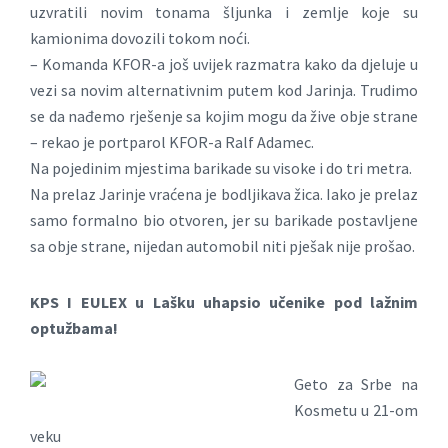
uzvratili novim tonama šljunka i zemlje koje su
kamionima dovozili tokom noći.
– Komanda KFOR-a još uvijek razmatra kako da djeluje u
vezi sa novim alternativnim putem kod Jarinja. Trudimo
se da nađemo rješenje sa kojim mogu da žive obje strane
– rekao je portparol KFOR-a Ralf Adamec.
Na pojedinim mjestima barikade su visoke i do tri metra.
Na prelaz Jarinje vraćena je bodljikava žica. Iako je prelaz
samo formalno bio otvoren, jer su barikade postavljene
sa obje strane, nijedan automobil niti pješak nije prošao.
KPS I EULEX u Lašku uhapsio učenike pod lažnim
optužbama!
Geto za Srbe na
Kosmetu u 21-om
veku