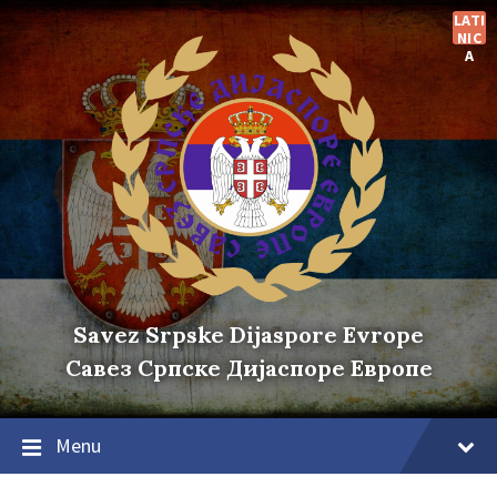
Skip
Skip
Skip
LATI
to
to
to
NIC
content
main
footer
A
navigation
Savez Srpske Dijaspore Evrope
Савез Српске Дијаспоре Европе
Menu