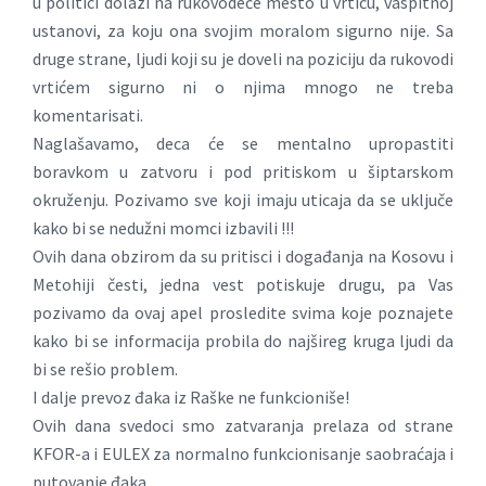
u politici dolazi na rukovodeće mesto u vrtiću, vaspitnoj
ustanovi, za koju ona svojim moralom sigurno nije. Sa
druge strane, ljudi koji su je doveli na poziciju da rukovodi
vrtićem sigurno ni o njima mnogo ne treba
komentarisati.
Naglašavamo, deca će se mentalno upropastiti
boravkom u zatvoru i pod pritiskom u šiptarskom
okruženju. Pozivamo sve koji imaju uticaja da se uključe
kako bi se nedužni momci izbavili !!!
Ovih dana obzirom da su pritisci i događanja na Kosovu i
Metohiji česti, jedna vest potiskuje drugu, pa Vas
pozivamo da ovaj apel prosledite svima koje poznajete
kako bi se informacija probila do najšireg kruga ljudi da
bi se rešio problem.
I dalje prevoz đaka iz Raške ne funkcioniše!
Ovih dana svedoci smo zatvaranja prelaza od strane
KFOR-a i EULEX za normalno funkcionisanje saobraćaja i
putovanje đaka.