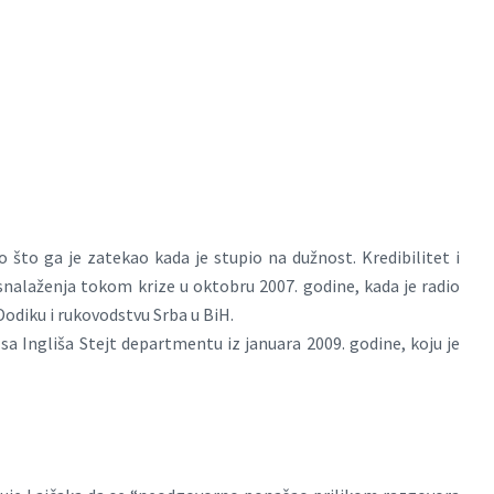
što ga je zatekao kada je stupio na dužnost. Kredibilitet i
nalaženja tokom krize u oktobru 2007. godine, kada je radio
Dodiku i rukovodstvu Srba u BiH.
a Ingliša Stejt departmentu iz januara 2009. godine, koju je