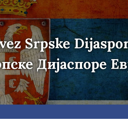
vez Srpske Dijaspo
пске Дијаспоре Е