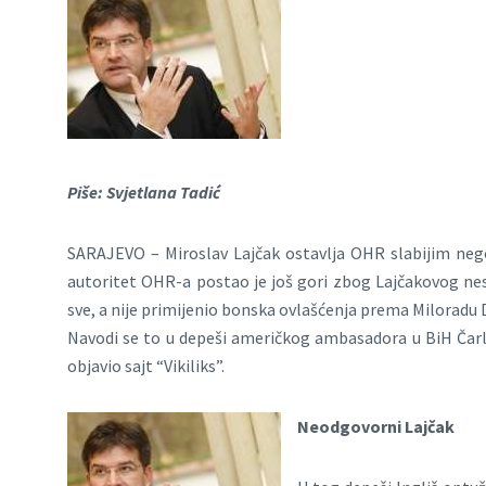
Piše: Svjetlana Tadić
SARAJEVO – Miroslav Lajčak ostavlja OHR slabijim nego 
autoritet OHR-a postao je još gori zbog Lajčakovog nes
sve, a nije primijenio bonska ovlašćenja prema Miloradu 
Navodi se to u depeši američkog ambasadora u BiH Čarls
objavio sajt “Vikiliks”.
Neodgovorni Lajčak