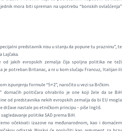
sljednik mora biti spreman na upotrebu “bonskih ovlašćenja”
pecijalni predstavnik nisu u stanju da popune tu prazninu”, te
a Lajčaka.
 od jakih evropskih zemalja čija spoljna politika ne teži
 potreban Britanac, a ni u kom slučaju Francuz, Italijan ili
unom ispunjenju formule “5+2”, naročito u vezi sa Brčkim.
” domaćih političara ohrabrilo je one koji žele da se BiH
sine od predstavnika nekih evropskih zemalja da bi EU mogla
ne države nastale po etničkom principu – piše Ingliš.
 sagledavanje politike SAD prema BiH.
možemo očekivati izazove na međunarodnom, kao i domaćem
Lajčakov odlazak Moskvi će poslužiti kao argument za brzu