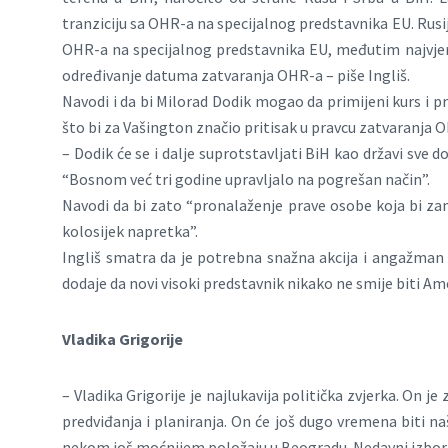
tranziciju sa OHR-a na specijalnog predstavnika EU. Rus
OHR-a na specijalnog predstavnika EU, međutim najvjero
određivanje datuma zatvaranja OHR-a – piše Ingliš.
Navodi i da bi Milorad Dodik mogao da primijeni kurs i p
što bi za Vašington značio pritisak u pravcu zatvaranja 
– Dodik će se i dalje suprotstavljati BiH kao državi sve do
“Bosnom već tri godine upravljalo na pogrešan način”.
Navodi da bi zato “pronalaženje prave osobe koja bi za
kolosijek napretka”.
Ingliš smatra da je potrebna snažna akcija i angažman 
dodaje da novi visoki predstavnik nikako ne smije biti Am
Vladika Grigorije
– Vladika Grigorije je najlukavija politička zvjerka. On j
predviđanja i planiranja. On će još dugo vremena biti naš 
nekom još moćnijem položaju u Beogradu. Nedavni izbori 