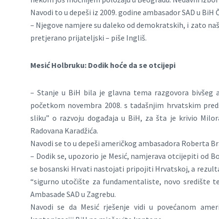
Navodi to u depeši iz 2009. godine ambasador SAD u BiH Ča
– Njegove namjere su daleko od demokratskih, i zato naš
pretjerano prijateljski – piše Ingliš.
Mesić Holbruku: Dodik hoće da se otcijepi
– Stanje u BiH bila je glavna tema razgovora bivšeg
početkom novembra 2008. s tadašnjim hrvatskim pred
sliku” o razvoju događaja u BiH, za šta je krivio Milo
Radovana Karadžića.
Navodi se to u depeši američkog ambasadora Roberta Brat
– Dodik se, upozorio je Mesić, namjerava otcijepiti od Bosn
se bosanski Hrvati nastojati pripojiti Hrvatskoj, a rezu
“sigurno utočište za fundamentaliste, novo središte te
Ambasade SAD u Zagrebu.
Navodi se da Mesić rješenje vidi u povećanom ame