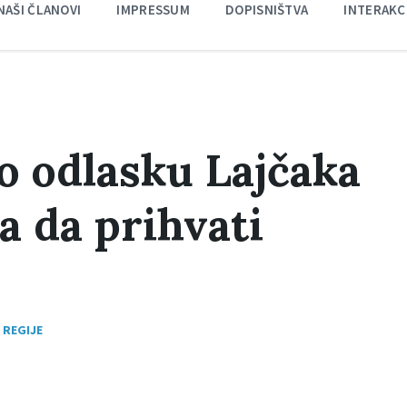
NAŠI ČLANOVI
IMPRESSUM
DOPISNIŠTVA
INTERAKC
 o odlasku Lajčaka
a da prihvati
 REGIJE