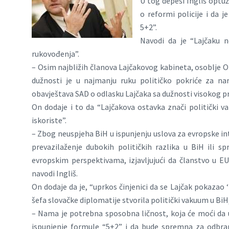
U tog depeši Ingliš optu
o reformi policije i da 
5+2”.
Navodi da je “Lajčaku 
rukovođenja”.
– Osim najbližih članova Lajčakovog kabineta, osoblje 
dužnosti je u najmanju ruku političko pokriće za nar
obavještava SAD o odlasku Lajčaka sa dužnosti visokog p
On dodaje i to da “Lajčakova ostavka znači politički v
iskoriste”.
– Zbog neuspjeha BiH u ispunjenju uslova za evropske in
prevazilaženje dubokih političkih razlika u BiH ili s
evropskim perspektivama, izjavljujući da članstvo u EU
navodi Ingliš.
On dodaje da je, “uprkos činjenici da se Lajčak pokazao
šefa slovačke diplomatije stvorila politički vakuum u Bi
– Nama je potrebna sposobna ličnost, koja će moći da 
ispunjenje formule “5+2” i da bude spremna za odbr