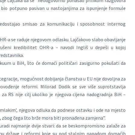
žuje Lajčaka da se “neodgovorno ponašao prilikom razgovora
je bio potpuno pasivan u nastojanjima za ispunjenje formule
nedostajao smisao za komunikaciju i sposobnost internog
OHR-a se raduje njegovom odlasku. Lajčakovo slabo obavljanje
ušeni kredibilitet OHR-a – navodi Ingliš u depeši u kojoj
redstavnika.
akuum u BiH, što će domaći političari zasigurno pokušati da
tegracije, mogućnost dobijanja članstva u EU nije dovoljna za
provođenje reformi. Milorad Dodik se sve više suprotstavlja
 za RS nije cilj ukoliko je njegova cijena nadogradnja BiH –
 ‘mlakim’, njegova odluka da podnese ostavku i ode na mjesto
H, zbog čega što brže mora biti pronađena zamjena”.
uradi najmanje dvije stvari: da se beskompromisno zalaže za
anu države i reformi koje su pod stalnim napadom domaćih