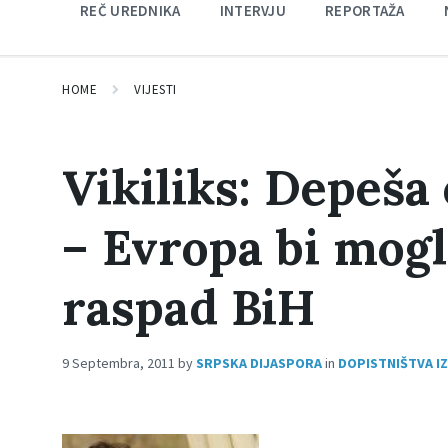
REČ UREDNIKA
INTERVJU
REPORTAŽA
HOME
VIJESTI
Vikiliks: Depeša
– Evropa bi mogl
raspad BiH
9 Septembra, 2011
by
SRPSKA DIJASPORA
in
DOPISTNIŠTVA IZ