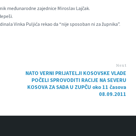
tavnik međunarodne zajednice Miroslav Lajčak.
depeši.
dinala Vinka Puljića rekao da “nije sposoban ni za župnika”.
Next
NATO VERNI PRIJATELJI KOSOVSKE VLADE
POČELI SPROVODITI RACIJE NA SEVERU
KOSOVA ZA SADA U ZUPČU oko 11 časova
08.09.2011