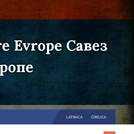
re Evrope Савез
вропе
Choose
language:
LATINICA
ĆIRILICA