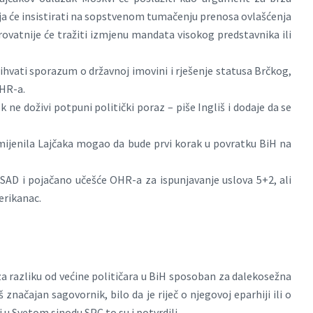
ija će insistirati na sopstvenom tumačenju prenosa ovlašćenja
vatnije će tražiti izmjenu mandata visokog predstavnika ili
rihvati sporazum o državnoj imovini i rješenje statusa Brčkog,
OHR-a.
k ne doživi potpuni politički poraz – piše Ingliš i dodaje da se
mijenila Lajčaka mogao da bude prvi korak u povratku BiH na
SAD i pojačano učešće OHR-a za ispunjavanje uslova 5+2, ali
erikanac.
e za razliku od većine političara u BiH sposoban za dalekosežna
značajan sagovornik, bilo da je riječ o njegovoj eparhiji ili o
u Svetom sinodu SPC to su i potvrdili.