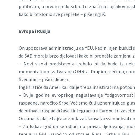
političara, u prvom redu Srba. To znači da Lajčakov na
kako bi otklonio sve prepreke – piše Ingliš.
Evropa i Rusija
On upozorava administraciju da “EU, kao ni njen budući s
da SAD moraju brzo djelovati kako bi pronašle zamjenu z
– Novi visoki predstavnik trebalo bi da bude iz neke
momentalnom zatvaranju OHR-a. Drugim riječima, nama je
Šveđanin – piše u depeši.
Ingliš ističe da Amerika i dalje treba insistirati na potp
– Dvije godine evropskog naglašavanja “odgovornosti
raspadne, naročito Srbe. Već smo čuli uznemirujuće gla
da prihvati raspad države i integraciju u Evropu tri zaseb
On smatra da je Lajčakov odlazak šansa za sveobuhvatno
– Za kakav god da se odlučimo pravac djelovanja, 
terenu u BiH, naročito od strane Rusa i Srba u BiH. 