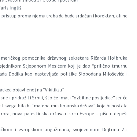
rls Ingliš.
 pristup prema njemu treba da bude srdačan i korektan, ali ne
 američkog pomoćnika državnog sekretara Ričarda Holbruka
sjednikom Stjepanom Mesićem koji je dao “prilično tmurnu
rada Dodika kao nastavljača politike Slobodana Miloševića i
kea objavljenoj na “Vikiliksu”.
e i pridružiti Srbiji, što će imati “ozbiljne posljedice” jer će
ltat svega bila bi “malena muslimanska država” koja bi postala
rora, nova palestinska država u srcu Evrope – piše u depeši
ričkom i evropskom angažmanu, svojevrsnom Dejtonu 2 i