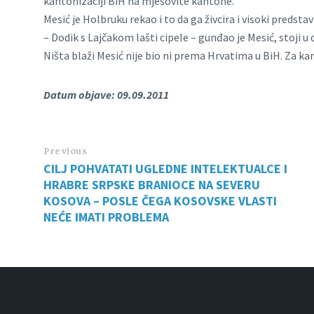
kantonizaciji BiH na mješovite kantone.
Mesić je Holbruku rekao i to da ga živcira i visoki preds
– Dodik s Lajčakom lašti cipele – gunđao je Mesić, stoji u 
Ništa blaži Mesić nije bio ni prema Hrvatima u BiH. Za kar
Datum objave: 09.09.2011
Previous
CILJ POHVATATI UGLEDNE INTELEKTUALCE I
HRABRE SRPSKE BRANIOCE NA SEVERU
KOSOVA – POSLE ČEGA KOSOVSKE VLASTI
NEĆE IMATI PROBLEMA