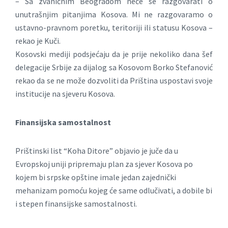
– Sa zvaničnim Beogradom neće se razgovarati o
unutrašnjim pitanjima Kosova. Mi ne razgovaramo o
ustavno-pravnom poretku, teritoriji ili statusu Kosova –
rekao je Kuči.
Kosovski mediji podsjećaju da je prije nekoliko dana šef
delegacije Srbije za dijalog sa Kosovom Borko Stefanović
rekao da se ne može dozvoliti da Priština uspostavi svoje
institucije na sjeveru Kosova.
Finansijska samostalnost
Prištinski list “Koha Ditore” objavio je juče da u
Evropskoj uniji pripremaju plan za sjever Kosova po
kojem bi srpske opštine imale jedan zajednički
mehanizam pomoću kojeg će same odlučivati, a dobile bi
i stepen finansijske samostalnosti.