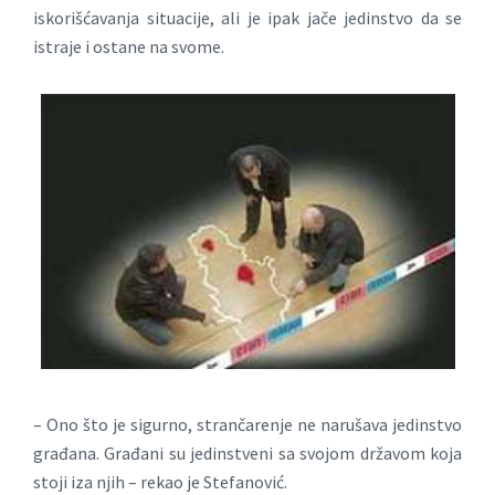
iskorišćavanja situacije, ali je ipak jače jedinstvo da se
istraje i ostane na svome.
– Ono što je sigurno, strančarenje ne narušava jedinstvo
građana. Građani su jedinstveni sa svojom državom koja
stoji iza njih – rekao je Stefanović.