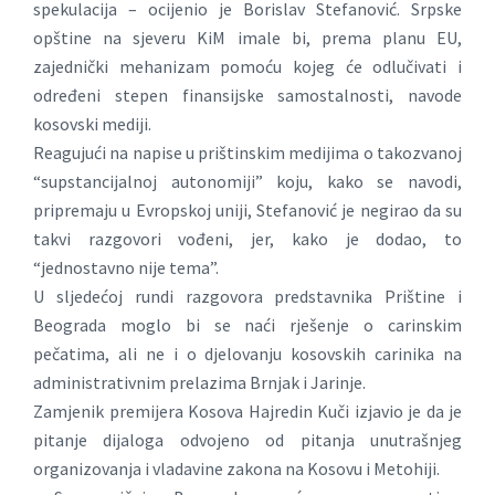
spekulacija – ocijenio je Borislav Stefanović. Srpske
opštine na sjeveru KiM imale bi, prema planu EU,
zajednički mehanizam pomoću kojeg će odlučivati i
određeni stepen finansijske samostalnosti, navode
kosovski mediji.
Reagujući na napise u prištinskim medijima o takozvanoj
“supstancijalnoj autonomiji” koju, kako se navodi,
pripremaju u Evropskoj uniji, Stefanović je negirao da su
takvi razgovori vođeni, jer, kako je dodao, to
“jednostavno nije tema”.
U sljedećoj rundi razgovora predstavnika Prištine i
Beograda moglo bi se naći rješenje o carinskim
pečatima, ali ne i o djelovanju kosovskih carinika na
administrativnim prelazima Brnjak i Jarinje.
Zamjenik premijera Kosova Hajredin Kuči izjavio je da je
pitanje dijaloga odvojeno od pitanja unutrašnjeg
organizovanja i vladavine zakona na Kosovu i Metohiji.