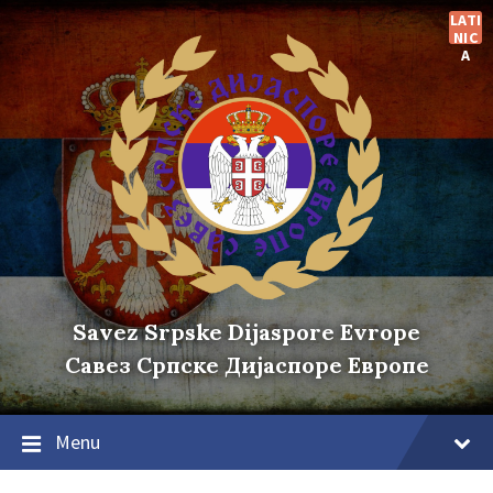
Skip
Skip
Skip
LATI
to
to
to
NIC
content
main
footer
A
navigation
Savez Srpske Dijaspore Evrope
Савез Српске Дијаспоре Европе
Menu