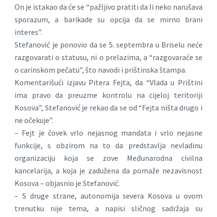
On je istakao da će se “pažljivo pratiti da li neko narušava
sporazum, a barikade su opcija da se mirno brani
interes”.
Stefanović je ponovio da se 5. septembra u Briselu neće
razgovarati o statusu, ni o prelazima, a “razgovaraće se
o carinskom pečatu”, što navodi i prištinska štampa.
Komentarišući izjavu Pitera Fejta, da “Vlada u Prištini
ima pravo da preuzme kontrolu na cijeloj teritoriji
Kosova”, Stefanović je rekao da se od “Fejta ništa drugo i
ne očekuje”.
– Fejt je čovek vrlo nejasnog mandata i vrlo nejasne
funkcije, s obzirom na to da predstavlja nevladinu
organizaciju koja se zove Međunarodna civilna
kancelarija, a koja je zadužena da pomaže nezavisnost
Kosova – objasnio je Stefanović.
– S druge strane, autonomija severa Kosova u ovom
trenutku nije tema, a napisi sličnog sadržaja su