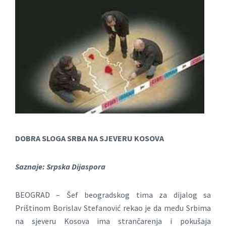
DOBRA SLOGA SRBA NA SJEVERU KOSOVA
Saznaje: Srpska Dijaspora
BEOGRAD – Šef beogradskog tima za dijalog sa
Prištinom Borislav Stefanović rekao je da među Srbima
na sjeveru Kosova ima strančarenja i pokušaja