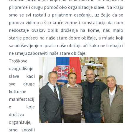
pripreme i drugu pomoć oko organizacije slave. Na kraju
smo se svi rastali u prijatnom osećanju, uz želje da se
ponovo vidimo u što kraće vreme i konstataciju da nam
nedostaje ovakav oblik druženja na kome, nas malo
starije podseti na naše stare dobre običaje, a mlade koji
sa oduševljenjem prate naše običaje uči kako ne trebaju i
ne smeju zaboraviti naše stare običaje.
Troškove
ovogodišnje
slave kaoi
sve druge
kulturne
manifestacij
e koje
društvo
organizuje,
smo snosili