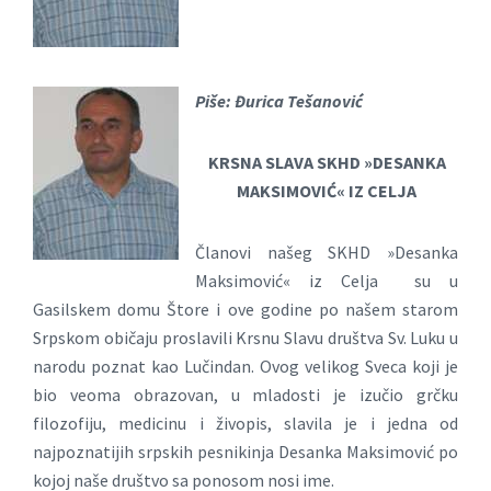
Piše: Đurica Tešanović
KRSNA SLAVA SKHD »DESANKA
MAKSIMOVIĆ« IZ CELJA
Članovi našeg SKHD »Desanka
Maksimović« iz Celja su u
Gasilskem domu Štore i ove godine po našem starom
Srpskom običaju proslavili Krsnu Slavu društva Sv. Luku u
narodu poznat kao Lučindan. Ovog velikog Sveca koji je
bio veoma obrazovan, u mladosti je izučio grčku
filozofiju, medicinu i živopis, slavila je i jedna od
najpoznatijih srpskih pesnikinja Desanka Maksimović po
kojoj naše društvo sa ponosom nosi ime.