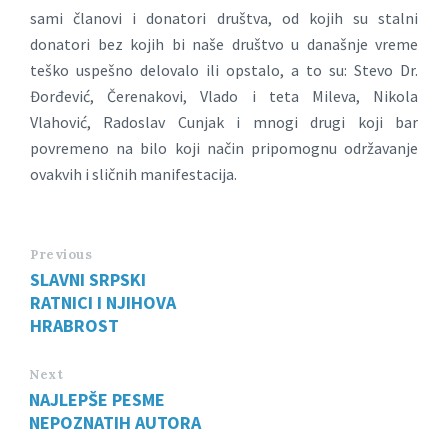
sami članovi i donatori društva, od kojih su stalni
donatori bez kojih bi naše društvo u današnje vreme
teško uspešno delovalo ili opstalo, a to su: Stevo Dr.
Đorđević, Čerenakovi, Vlado i teta Mileva, Nikola
Vlahović, Radoslav Cunjak i mnogi drugi koji bar
povremeno na bilo koji način pripomognu održavanje
ovakvih i sličnih manifestacija.
Previous
SLAVNI SRPSKI
RATNICI I NJIHOVA
HRABROST
Next
NAJLEPŠE PESME
NEPOZNATIH AUTORA