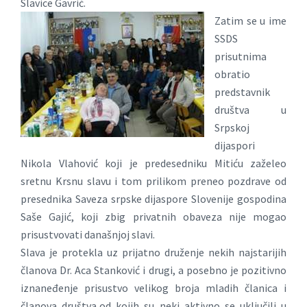
Slavice Gavrić.
Zatim se u ime
SSDS
prisutnima
obratio
predstavnik
društva u
Srpskoj
dijaspori
Nikola Vlahović koji je predesedniku Mitiću zaželeo
sretnu Krsnu slavu i tom prilikom preneo pozdrave od
presednika Saveza srpske dijaspore Slovenije gospodina
Saše Gajić, koji zbig privatnih obaveza nije mogao
prisustvovati današnjoj slavi.
Slava je protekla uz prijatno druženje nekih najstarijih
članova Dr. Aca Stanković i drugi, a posebno je pozitivno
iznaneđenje prisustvo velikog broja mladih članica i
članova društva,od kojih su neki aktivno se uključili u