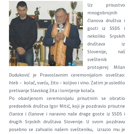
Uz prisustvo
mnogobrojnih
članova društva i
gosti iz SSDS i
nekoliko Srpskih
društava iz
Slovenije, naš
sveštenik
protojerej Milan
Duduković je Pravoslavnim ceremonijalom osveštao:
hleb – kolač, sveću, žito – koljivo i vino. Zatim je usledilo
prelivanje Slavskog žita i lomljenje kolača.
Po obavljenom ceremonijalu prisutnim se obratio
predsednik društva Igor Mitić, koji je pozdravio prisutne
članice i članove i naravno naše drage goste iz SSDS i
drugih Srpskih društava Slovenije. U svom pozdravu
posebno se zahvalio našem svešteniku, izrazio mu je