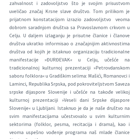
zahvalnost i zadovoljstvo što je svojim prisustvom
uveličao značaj Krsne slave društvo. Tom prilikom je
prijatnom konstatacijom izrazio zadovoljstvo veoma
dobrom saradnjom društva sa Pravoslavnom crkvom u
Celju. U daljem izlaganju je prisutne članice i članove
društva ukratko informisao o značajnijim aktivnostima
društva od kojih je istaknuo organizaciju tradicionalne
manifestacije »ĐURĐEVAK« u Celju, učešće na
tradicionalnoj kulturnoj prezentaciji »Petrovdanskom
saboru folklora« u Gradiškim selima: Mašići, Romanovci i
Laminci, Republika Srpska, pod pokroviteljstvom Saveza
srpske dijaspore Slovenije i učešće na takođe velikoj
kulturnoj prezentaciji »Veseli dani Srpske dijaspore
Slovenije« u Ljubljani. Istaknuo je da je naše društvo na
svim manifestacijama učestvovalo u svim kulturnim
sektorima (folklor, pesma, recitacija i drama), kao i
veoma uspešno vođenje programa naš mlade članice