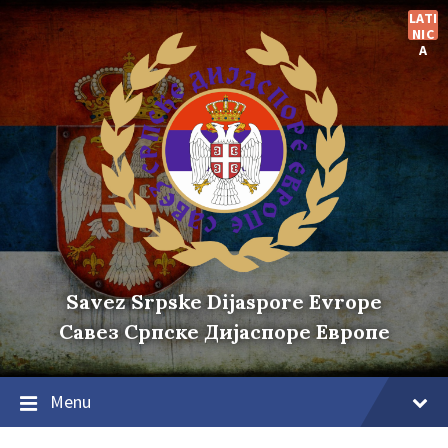
Skip
Skip
Skip
LATI
to
to
to
NIC
content
main
footer
A
navigation
Savez Srpske Dijaspore Evrope
Савез Српске Дијаспоре Европе
Menu