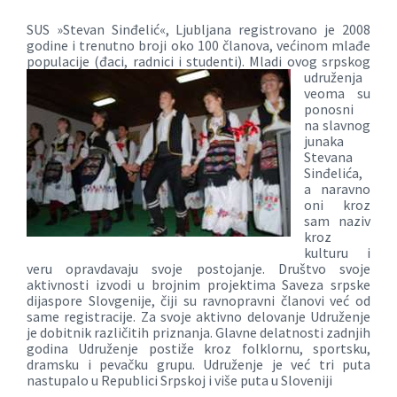
SUS »Stevan Sinđelić«, Ljubljana registrovano je 2008
godine i trenutno broji oko 100 članova, većinom mlađe
populacije (đaci, radnici i studenti).
Mladi ovog srpskog
udruženja
veoma su
ponosni
na slavnog
junaka
Stevana
Sinđelića,
a naravno
oni kroz
sam naziv
kroz
kulturu i
veru opravdavaju svoje postojanje. Društvo svoje
aktivnosti izvodi u brojnim projektima Saveza srpske
dijaspore Slovgenije, čiji su ravnopravni članovi već od
same registracije.
Za svoje aktivno delovanje Udruženje
je dobitnik različitih priznanja. Glavne delatnosti zadnjih
godina Udruženje postiže kroz folklornu, sportsku,
dramsku i pevačku grupu. Udruženje je već tri puta
nastupalo u Republici Srpskoj i više puta u Sloveniji