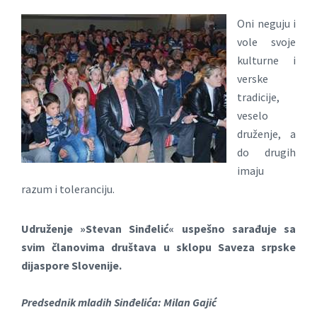
Oni neguju i
vole svoje
kulturne i
verske
tradicije,
veselo
druženje, a
do drugih
imaju
razum i toleranciju.
Udruženje »Stevan Sinđelić« uspešno sarađuje sa
svim članovima društava u sklopu Saveza srpske
dijaspore Slovenije.
Predsednik mladih Sinđelića: Milan Gajić