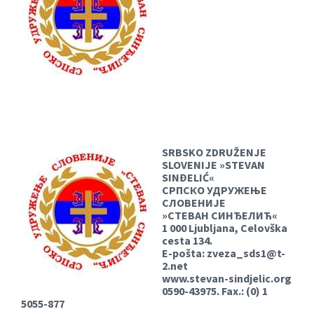
SRBSKO ZDRUŽENJE
SLOVENIJE »STEVAN
SINĐELIĆ«
СРПСКО УДРУЖЕЊЕ
СЛОВЕНИЈЕ
»СТЕВАН СИНЂЕЛИЋ«
1 000 Ljubljana, Celovška
cesta 134.
E-pošta:
zveza_sds1@t-
2.net
www.stevan-sindjelic.org
0590-43975. Fax.: (0) 1
5055-877