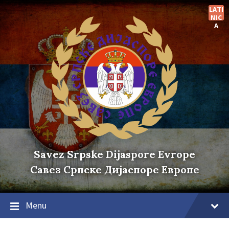
Skip
Skip
Skip
LATI
to
to
to
NIC
content
main
footer
A
navigation
Savez Srpske Dijaspore Evrope
Савез Српске Дијаспоре Европе
Menu