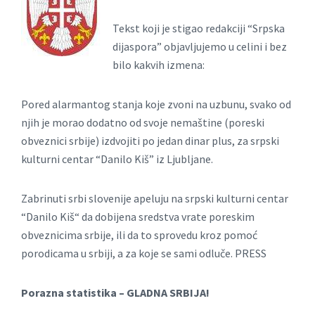
Tekst koji je stigao redakciji “Srpska
dijaspora” objavljujemo u celini i bez
bilo kakvih izmena:
Pored alarmantog stanja koje zvoni na uzbunu, svako od
njih je morao dodatno od svoje nemaštine (poreski
obveznici srbije) izdvojiti po jedan dinar plus, za srpski
kulturni centar “Danilo Kiš” iz Ljubljane.
Zabrinuti srbi slovenije apeluju na srpski kulturni centar
“Danilo Kiš“ da dobijena sredstva vrate poreskim
obveznicima srbije, ili da to sprovedu kroz pomoć
porodicama u srbiji, a za koje se sami odluče. PRESS
Porazna statistika – GLADNA SRBIJA!