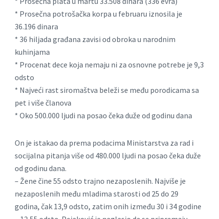
* Prosečna plata u martu 33.508 dinara (336 evra)
* Prosečna potrošačka korpa u februaru iznosila je
36.196 dinara
* 36 hiljada građana zavisi od obroka u narodnim
kuhinjama
* Procenat dece koja nemaju ni za osnovne potrebe je 9,3
odsto
* Najveći rast siromaštva beleži se među porodicama sa
pet i više članova
* Oko 500.000 ljudi na posao čeka duže od godinu dana
On je istakao da prema podacima Ministarstva za rad i
socijalna pitanja više od 480.000 ljudi na posao čeka duže
od godinu dana.
– Žene čine 55 odsto trajno nezaposlenih. Najviše je
nezaposlenih među mladima starosti od 25 do 29
godina, čak 13,9 odsto, zatim onih između 30 i 34 godine