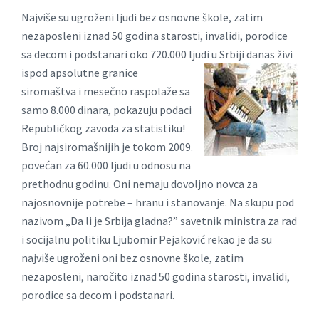
Najviše su ugroženi ljudi bez osnovne škole, zatim
nezaposleni iznad 50 godina starosti, invalidi, porodice
sa decom i podstanari oko 720.000 ljudi u Srbiji
danas živi
ispod apsolutne granice
siromaštva i mesečno raspolaže sa
samo 8.000 dinara, pokazuju podaci
Republičkog zavoda za statistiku!
Broj najsiromašnijih je tokom 2009.
povećan za 60.000 ljudi u odnosu na
prethodnu godinu. Oni nemaju dovoljno novca za
najosnovnije potrebe – hranu i stanovanje. Na skupu pod
nazivom „Da li je Srbija gladna?” savetnik ministra za rad
i socijalnu politiku Ljubomir Pejaković rekao je da su
najviše ugroženi oni bez osnovne škole, zatim
nezaposleni, naročito iznad 50 godina starosti, invalidi,
porodice sa decom i podstanari.