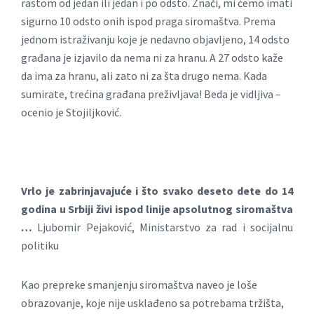
rastom od jedan ili jedan i po odsto. Znači, mi ćemo imati
sigurno 10 odsto onih ispod praga siromaštva. Prema
jednom istraživanju koje je nedavno objavljeno, 14 odsto
građana je izjavilo da nema ni za hranu. A 27 odsto kaže
da ima za hranu, ali zato ni za šta drugo nema. Kada
sumirate, trećina građana preživljava! Beda je vidljiva –
ocenio je Stojiljković.
Vrlo je zabrinjavajuće i što svako deseto dete do 14
godina u Srbiji živi ispod linije apsolutnog siromaštva
…
Ljubomir Pejaković, Ministarstvo za rad i socijalnu
politiku
Kao prepreke smanjenju siromaštva naveo je loše
obrazovanje, koje nije usklađeno sa potrebama tržišta,