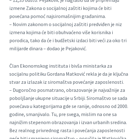
– 12,55 odsto. Pejaković je naglasio da se pripremaju
izmene Zakona o socijalnoj zaštiti kojima će biti
povećana pomoć najsiromašnijim građanima.
– Novim zakonom o socijalnoj zaštiti predviđen je niz
izmena kojima će biti obuhvaćeno više korisnika i
porodica, tako da će i budžetski izdaci biti veći za oko tri
milijarde dinara – dodao je Pejaković.
Član Ekonomskog instituta i bivša ministarka za
socijalnu politiku Gordana Matković rekla je da je ključna
stvar za izlazak iz siromaštva povećanje zaposlenosti.
– Dugoročno posmatrano, obrazovanje je najvažnije za
poboljšanje ukupne situacije u Srbiji. Siromaštvo se sada
povećava u kategorijama gde se ranije, odnosno od 2000.
godine, smanjivalo. Tu, pre svega, mislim na one sa
najnižim stepenom obrazovanja i izvan urbanih sredina.
Bez realnog privrednog rasta i povećanja zaposlenosti
neće biti smanjeno siromaštvo – poručila je Matkovićka.