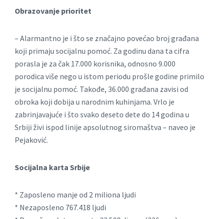
Obrazovanje prioritet
– Alarmantno je i što se značajno povećao broj građana
koji primaju socijalnu pomoć. Za godinu dana ta cifra
porasla je za čak 17.000 korisnika, odnosno 9.000
porodica više nego u istom periodu prošle godine primilo
je socijalnu pomoć. Takođe, 36.000 građana zavisi od
obroka koji dobija u narodnim kuhinjama. Vrlo je
zabrinjavajuće i što svako deseto dete do 14 godina u
Srbiji živi ispod linije apsolutnog siromaštva – naveo je
Pejaković.
Socijalna karta Srbije
* Zaposleno manje od 2 miliona ljudi
* Nezaposleno 767.418 ljudi