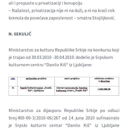
ali i propuste u privatizaciji i korupciju.
– Nažalost, privatizacija nije ni na duži, a ni na kraći rok
krenula da povećava zaposlenost – smatra Stojiljković.
N. SEKULIĆ
Ministarstvo za kulturu Republike Srbije na konkursu koji
je trajao od 30.03.2010 -30.04.2010. dodelio je Srpskom
kulturnom centru “Danilo Kiš“ iz Ljubljane:
Ministarstvo za dijasporu Republike Srbije po odluci
broj.400-00-3/2010-06/267 od 14. juna 2010 sufinasiralo
je Srpski kulturni centar “Danilo Kiš” iz Ljubljane