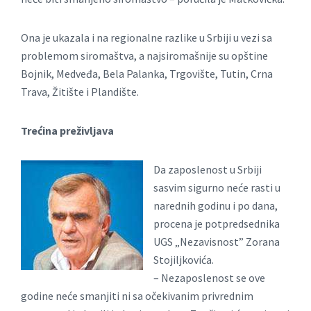
Ona je ukazala i na regionalne razlike u Srbiji u vezi sa
problemom siromaštva, a najsiromašnije su opštine
Bojnik, Medveđa, Bela Palanka, Trgovište, Tutin, Crna
Trava, Žitište i Plandište.
Trećina preživljava
Da zaposlenost u Srbiji
sasvim sigurno neće rasti u
narednih godinu i po dana,
procena je potpredsednika
UGS „Nezavisnost” Zorana
Stojiljkovića.
– Nezaposlenost se ove
godine neće smanjiti ni sa očekivanim privrednim