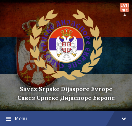
Skip
Skip
Skip
LATI
to
to
to
NIC
content
main
footer
A
navigation
Savez Srpske Dijaspore Evrope
Савез Српске Дијаспоре Европе
Menu