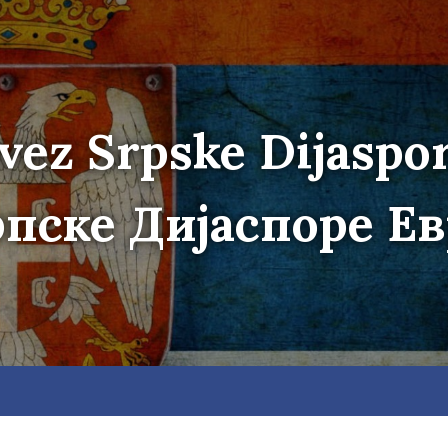
vez Srpske Dijaspo
пске Дијаспоре Е