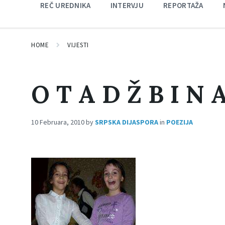
REČ UREDNIKA
INTERVJU
REPORTAŽA
HOME
VIJESTI
O T A D Ž B I N 
10 Februara, 2010
by
SRPSKA DIJASPORA
in
POEZIJA