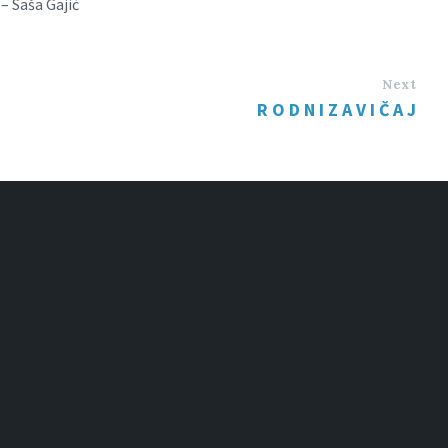
– Saša Gajić
Next
R O D N I Z A V I Č A J