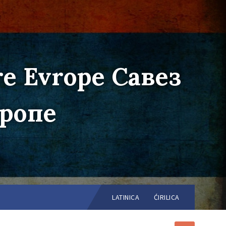
re Evrope Савез
вропе
Choose
language:
LATINICA
ĆIRILICA