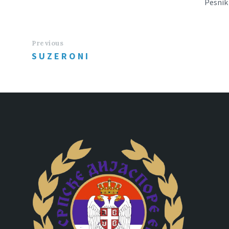
Pesnik 
Previous
S U Z E R O N I