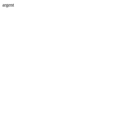
argent